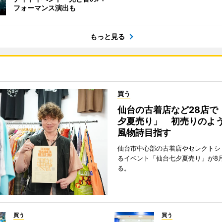
フォーマンス演出も
もっと見る
買う
仙台の古着店など28店で
夕夏売り」 初売りのよ
風物詩目指す
仙台市中心部の古着店やセレクトシ
るイベント「仙台七夕夏売り」が8
る。
買う
買う