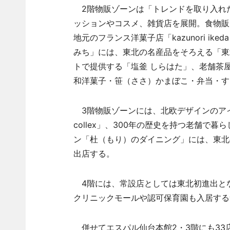
2階物販ゾーンは「トレンドを取り入れ
ッションやコスメ、雑貨店を展開。食物販ゾ
地元のフランス洋菓子店「kazunori ike
みち」には、東北の名産品をそろえる「東
トで提供する「塩釜 しらはた」、老舗茶屋「
和洋菓子・笹（ささ）かまぼこ・弁当・す
3階物販ゾーンには、北欧デザインのアイテム
collex」、300年の歴史を持つ老舗
ン「杜（もり）のダイニング」には、東北
出店する。
4階には、常設店としては東北初進出となる「
クリニックモールや認可保育園も入居する
併せてエスパル仙台本館2・3階にも33