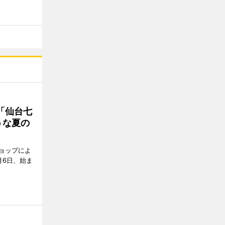
「仙台七
うな夏の
ョップによ
月6日、始ま