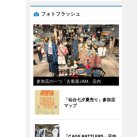
フォトフラッシュ
参加店の一つ「古着屋JAM」店内
「仙台七夕夏売り」参加店
マップ
「CAGE RATTLERS」店内