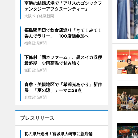
南港の結婚式場で「アリスのゴシックフ
ァンタジーアフタヌーンティー」
大阪ベイ経済新聞
福島駅周辺で飲食店巡り「きて！みて！
呑んでラリー」 100店舗参加へ
福島経済新聞
下條村「岡本ファーム」、黒スイカ収穫
最盛期 少雨高温で甘み強く
飯田経済新聞
倉敷・美観地区で「希莉光あかり」新作
展 「夏の涼」テーマに28点
倉敷経済新聞
プレスリリース
初の県外進出！宮城県大崎市に新店舗