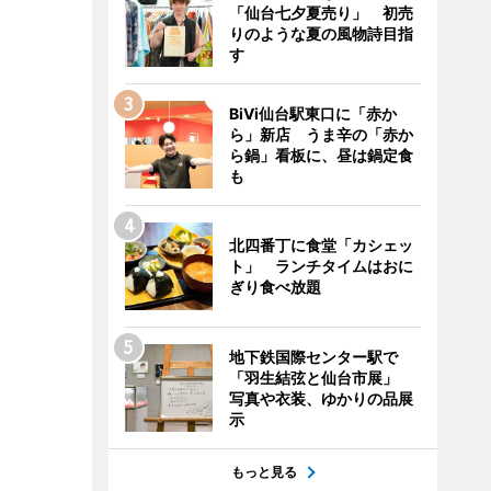
「仙台七夕夏売り」 初売
りのような夏の風物詩目指
す
BiVi仙台駅東口に「赤か
ら」新店 うま辛の「赤か
ら鍋」看板に、昼は鍋定食
も
北四番丁に食堂「カシェッ
ト」 ランチタイムはおに
ぎり食べ放題
地下鉄国際センター駅で
「羽生結弦と仙台市展」
写真や衣装、ゆかりの品展
示
もっと見る