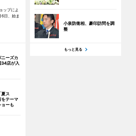
ョップによ
月6日、始ま
小泉防衛相、豪印訪問を調
整
もっと見る
パニーズカ
34店が入
「夏ス
宙をテーマ
ショーも