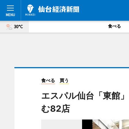
食べる
30°C
食べる
買う
エスパル仙台「東館」
む82店