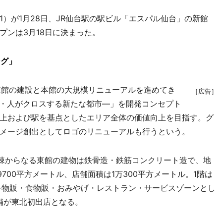
）が1月28日、JR仙台駅の駅ビル「エスパル仙台」の新館
プンは3月18日に決まった。
ング」
館の建設と本館の大規模リニューアルを進めてき
［広告］
I―街・人がクロスする新たな都市―」を開発コンセプト
上および駅を基点としたエリア全体の価値向上を目指す。グ
メージ創出としてロゴのリニューアルも行うという。
棟からなる東館の建物は鉄骨造・鉄筋コンクリート造で、地
700平方メートル、店舗面積は1万300平方メートル。1階は
を物販・食物販・おみやげ・レストラン・サービスゾーンとし
舗が東北初出店となる。