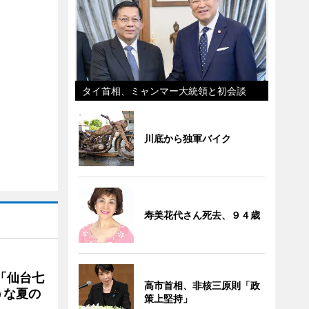
タイ首相、ミャンマー大統領と初会談
川底から独軍バイク
寿美花代さん死去、９４歳
「仙台七
高市首相、非核三原則「政
うな夏の
策上堅持」