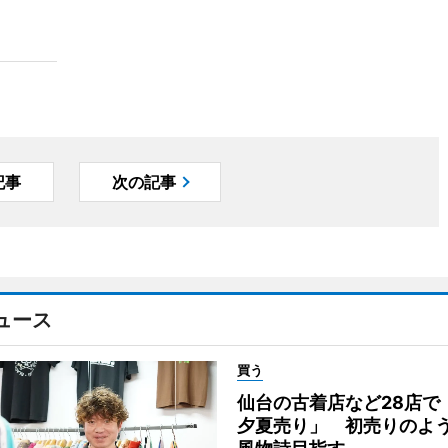
記事
次の記事
ュース
買う
仙台の古着店など28店で
夕夏売り」 初売りのよ