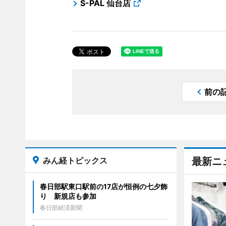
S-PAL 仙台店
前の
みん経トピックス
最新ニ
春日部駅東口駅前の17店が恒例の七夕飾
り 新規店も参加
春日部経済新聞