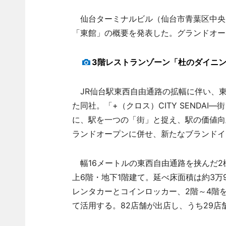
仙台ターミナルビル（仙台市青葉区中央1
「東館」の概要を発表した。グランドオー
3階レストランゾーン「杜のダイニ
JR仙台駅東西自由通路の拡幅に伴い、東
た同社。「+（クロス）CITY SENDA
に、駅を一つの「街」と捉え、駅の価値向
ランドオープンに併せ、新たなブランドイ
幅16メートルの東西自由通路を挟んだ2
上6階・地下1階建て。延べ床面積は約3万9
レンタカーとコインロッカー、2階～4階
て活用する。82店舗が出店し、うち29店