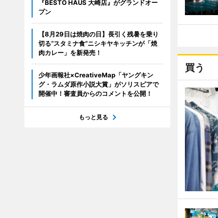
『BESTO HAUS 大崎店』がグランドオー
プン
【8月29日は焼肉の日】長引く残暑を乗り
切る“スタミナ食”ニシキヤキッチンが「焼
肉カレー」を新発売！
買う
少年画報社×CreativeMap「ヤングキン
グ・ラムダ原作小説大賞」がソリスピアで
開催中！審査員からのコメントを公開！
もっと見る