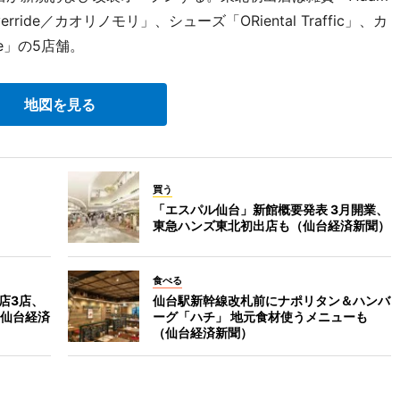
verride／カオリノモリ」、シューズ「ORiental Traffic」、カ
rie」の5店舗。
地図を見る
買う
「エスパル仙台」新館概要発表 3月開業、
東急ハンズ東北初出店も（仙台経済新聞）
食べる
店3店、
仙台駅新幹線改札前にナポリタン＆ハンバ
仙台経済
ーグ「ハチ」 地元食材使うメニューも
（仙台経済新聞）