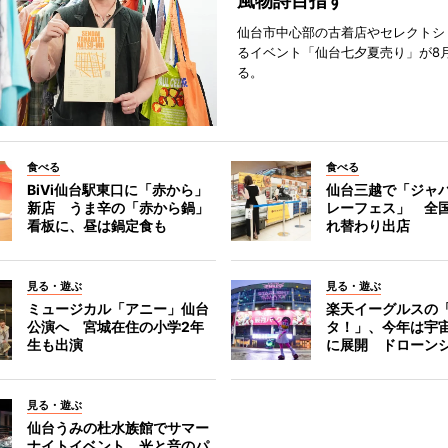
風物詩目指す
仙台市中心部の古着店やセレクトシ
るイベント「仙台七夕夏売り」が8
る。
食べる
食べる
BiVi仙台駅東口に「赤から」
仙台三越で「ジャ
新店 うま辛の「赤から鍋」
レーフェス」 全国
看板に、昼は鍋定食も
れ替わり出店
見る・遊ぶ
見る・遊ぶ
ミュージカル「アニー」仙台
楽天イーグルスの
公演へ 宮城在住の小学2年
タ！」、今年は宇
生も出演
に展開 ドローン
見る・遊ぶ
仙台うみの杜水族館でサマー
ナイトイベント 光と音のパ