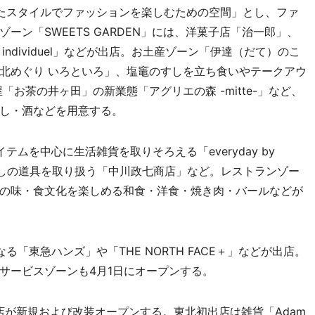
たスタイルでファッションを楽しむための空間」とし、ファ
ーン「SWEETS GARDEN」には、洋菓子店「治一郎」、
da individuel」などが出店。お土産ゾーン「伊達（だて）のこ
北めぐり いろといろ」、塩竈のすしを立ち食いやテークアウ
お茶の井ヶ田」の新業態「アグリエの森 -mitte-」など、
し・酒などを用意する。
を中心に生活雑貨を取りそろえる「everyday by
で暮らしの道具を取り扱う「中川政七商店」など。レストランゾー
の味・食文化を楽しめる和食・洋食・焼き肉・バールなどが
東急ハンズ」や「THE NORTH FACE＋」などが出店。
サービスゾーンも4月1日にオープンする。
店が新規および改装オープンする。東北初出店は雑貨「Adam