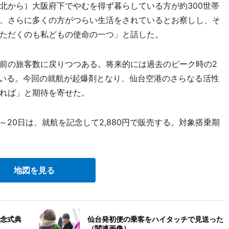
北から）大阪府下でやむを得ず暮らしている方が約300世帯
、さらに多くの方がつらい生活をされているとお察しし、そ
ただくのも私どもの使命の一つ」と話した。
前の旅客数に戻りつつある。将来的には過去のピーク時の2
でいる。今回の就航が起爆剤となり、仙台空港のさらなる活性
れば」と期待を寄せた。
3日～20日は、就航を記念して2,880円で販売する。対象搭乗期
地図を見る
念式典
仙台発初便の乗客をハイタッチで見送った
（関連画像）