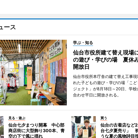
ュース
学ぶ・知る
仙台市役所建て替え現場
の遊び・学びの場 夏休
開放日
仙台市役所本庁舎の建て替え工事現
れた子どもの遊び・学びの場「こど
ジェクト」が8月18日～20日、学
合わせ平日に開放される。
見る・遊ぶ
買う
仙台七夕まつり開幕 中心部
仙台の古着店など2
商店街に大型飾り300本、青
台七夕夏売り」 
空の下で風に揺れ
うな夏の風物詩目