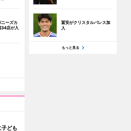
パニーズカ
冨安がクリスタルパレス加
34店が入
入
もっと見る
に子ども