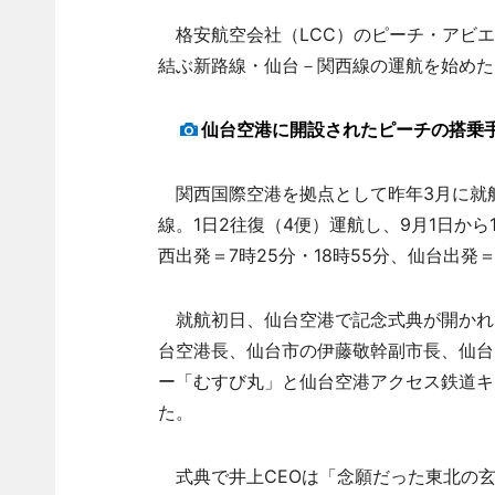
格安航空会社（LCC）のピーチ・アビエ
結ぶ新路線・仙台－関西線の運航を始めた
仙台空港に開設されたピーチの搭乗
関西国際空港を拠点として昨年3月に就
線。1日2往復（4便）運航し、9月1日か
西出発＝7時25分・18時55分、仙台出発＝
就航初日、仙台空港で記念式典が開かれた
台空港長、仙台市の伊藤敬幹副市長、仙台
ー「むすび丸」と仙台空港アクセス鉄道キ
た。
式典で井上CEOは「念願だった東北の玄