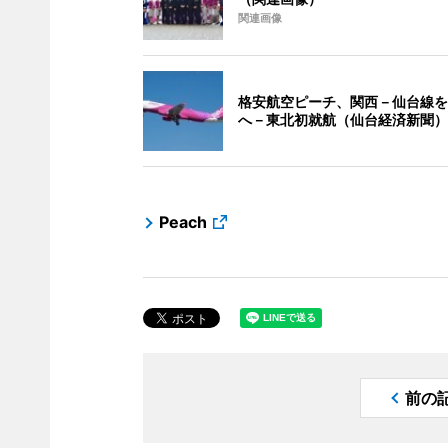
関連画像
格安航空ピーチ、関西－仙台線を
へ－東北初就航（仙台経済新聞）
Peach
前の