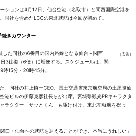
ーションは4月12日、仙台空港（名取市）と関西国際空港を
。同社を含めたLCCの東北就航は今回が初めて。
手続きカウンター
航した同社の6番目の国内路線となる仙台－関西
［広告］
ら1日3往復（6便）に増便する。スケジュールは、関
9時15分・20時45分。
。同社の井上慎一CEO、国土交通省東京航空局の土屋隆仙
空港ビルの伊藤克彦社長らが出席。宮城県観光PRキャラクタ
ャラクター「サッとくん」も駆け付け、東北初就航を祝っ
関口・仙台への就航を迎えることができ、本当にうれしい」