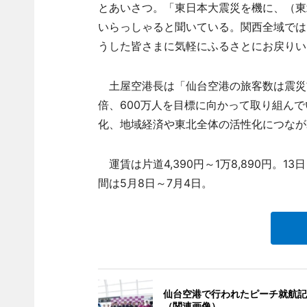
とあいさつ。「東日本大震災を機に、（東
いらっしゃると聞いている。関西全域では
うした皆さまに気軽にふるさとにお戻りい
土屋空港長は「仙台空港の旅客数は震災
倍、600万人を目標に向かって取り組ん
化、地域経済や東北全体の活性化につなが
運賃は片道4,390円～1万8,890円。1
間は5月8日～7月4日。
仙台空港で行われたピーチ就航記
（関連画像）