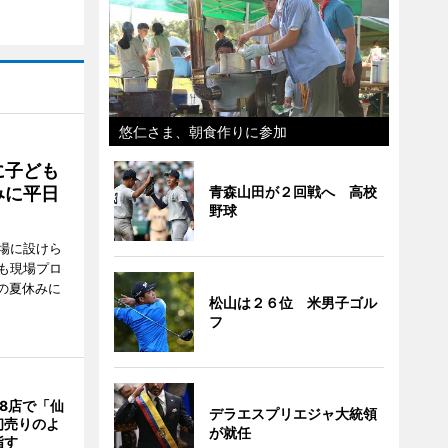
悠仁さま、朝食作りに参加
に子ども
みに平日
青森山田が２回戦へ 高校
野球
場に設けら
も現場プロ
校の夏休みに
松山は２６位 米男子ゴル
フ
8店で「仙
デラエスプリエジャ大統領
初売りのよ
が就任
指す