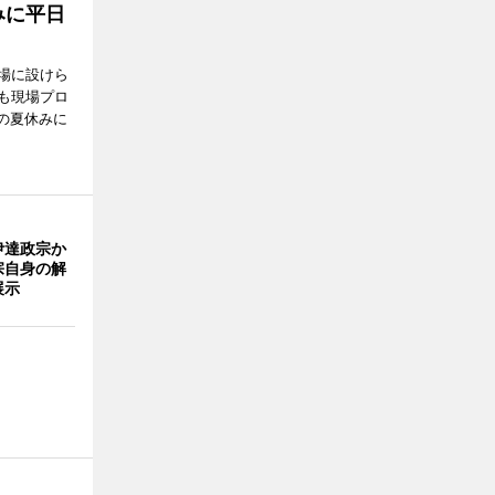
みに平日
場に設けら
も現場プロ
校の夏休みに
伊達政宗か
宗自身の解
展示