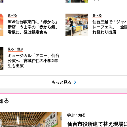
食べる
食べる
BiVi仙台駅東口に「赤から」
仙台三越で「ジャ
新店 うま辛の「赤から鍋」
レーフェス」 全国
看板に、昼は鍋定食も
れ替わり出店
見る・遊ぶ
ミュージカル「アニー」仙台
公演へ 宮城在住の小学2年
生も出演
もっと見る
知る
学ぶ・知る
仙台市役所建て替え現場