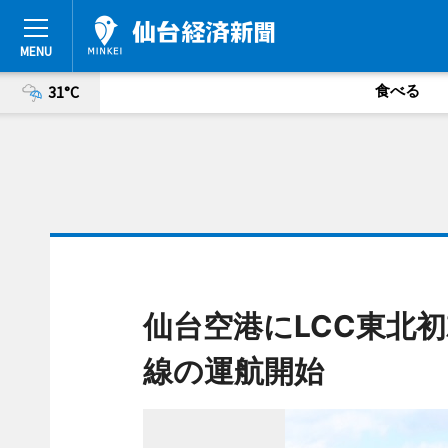
食べる
31°C
仙台空港にLCC東北
線の運航開始