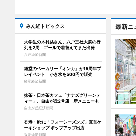
みん経トピックス
最新ニ
大学生の木村栞さん、八戸三社大祭の行
列を2周 ゴールで着替えてまた出発
八戸経済新聞
経堂のベーカリー「オンカ」が15周年プ
レイベント かき氷を500円で販売
経堂経済新聞
抹茶・日本茶カフェ「ナナズグリーンテ
ィー」、自由が丘2号店 新メニューも
自由が丘経済新聞
香港・ifcに「フォーシーズンズ」直営ケ
ーキショップ ポップアップ出店
香港経済新聞