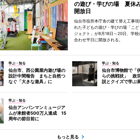
の遊び・学びの場 夏休
開放日
仙台市役所本庁舎の建て替え工事現
れた子どもの遊び・学びの場「こど
ジェクト」が8月18日～20日、学
合わせ平日に開放される。
学ぶ・知る
学ぶ・知る
仙台市、西公園屋内遊び場の
仙台市博物館で「
設計中間報告 まちと自然つ
らの挑戦状」 政
なぐ「大きな遊具」に
説とクイズで学ぶ
学ぶ・知る
仙台アンパンマンミュージア
ムが来館者500万人達成 15
周年の節目前に
もっと見る