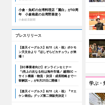
小倉・魚町の台湾料理店「麗白」が10周
年 小倉南産の台湾野菜使う
小倉経済新聞
プレスリリース
【楽天イーグルス】8/11（火・祝）ポケモ
ン天文台より『ほしぞらピカチュウ』が来
場！
【EC事業者向け】オンラインセミナー
「\売上の次なる柱は海外市場／ 越境EC ～
サイト構築・物流・決済・成長戦略まで一
挙解説～」が8月21日に開催！
学ぶ・
【楽天イーグルス】8/11（火・祝）『マエ
ケン画伯』グッズ第二弾販売決定！