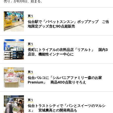
売り」が8月6日、始まる。
買う
仙台駅で「パペットスンスン」ポップアップ ご当
地限定グッズ含む90点超販売
買う
長町にトライアルの衣料品店「リアルト」 国内3
店目、機能性インナー中心に
買う
仙台パルコに「シルバニアファミリー森のお家
Premium」 商品400点取りそろえ
買う
仙台トラストシティで「パンとスイーツのマルシ
ェ」 宮城農高との開発商品も