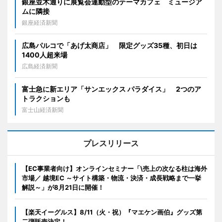
銀座並木通りに展覧会連動型のテーマカフェ ミュージア
ムに隣接
銀座経済新聞
広島パルコで「あげ太商店」 限定グッズ35種、初日は
1400人超来場
広島経済新聞
富士急に新エリア「サンエックス パラダイス」 2つのア
トラクションも
富士山経済新聞
プレスリリース
【EC事業者向け】オンラインセミナー「\売上の次なる柱は海外
市場／ 越境EC ～サイト構築・物流・決済・成長戦略まで一挙
解説～」が8月21日に開催！
【楽天イーグルス】8/11（火・祝）『マエケン画伯』グッズ第
二弾販売決定！