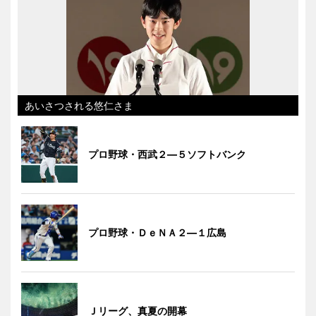
あいさつされる悠仁さま
プロ野球・西武２―５ソフトバンク
プロ野球・ＤｅＮＡ２―１広島
Ｊリーグ、真夏の開幕