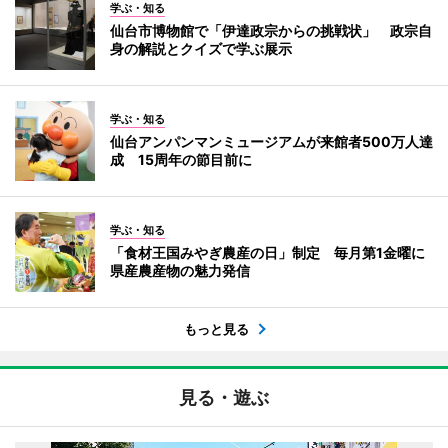
学ぶ・知る
仙台市博物館で「伊達政宗からの挑戦状」 政宗自
身の解説とクイズで学ぶ展示
学ぶ・知る
仙台アンパンマンミュージアムが来館者500万人達
成 15周年の節目前に
学ぶ・知る
「食材王国みやぎ農産の日」制定 毎月第1金曜に
県産農産物の魅力発信
もっと見る
見る・遊ぶ