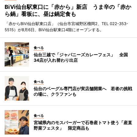
BiVi仙台駅東口に「赤から」新店 うま辛の「赤か
ら鍋」看板に、昼は鍋定食も
「赤からBiVi仙台駅東口店」（仙台市宮城野区榴岡2、TEL 022-353-
5515）が8月6日、BiVi仙台駅東口4階にオープンする。
食べる
仙台三越で「ジャパニーズカレーフェス」 全国
34店が入れ替わり出店
食べる
仙台のベーグル専門店が実店舗開業へ 若者の挑戦
の場に、クラファンも
食べる
宮城県内のモスバーガーで石巻産トマト使う「産直
野菜フェスタ」 限定商品も