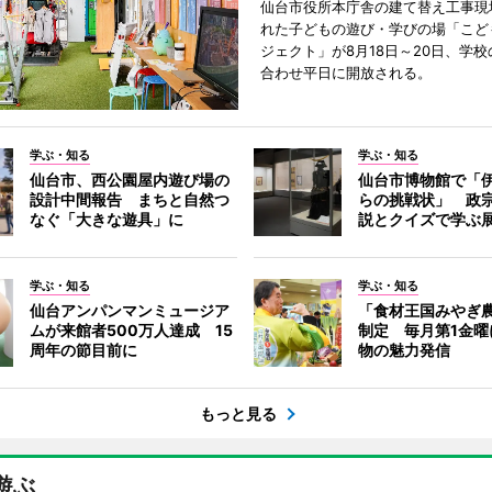
仙台市役所本庁舎の建て替え工事現
れた子どもの遊び・学びの場「こど
ジェクト」が8月18日～20日、学
合わせ平日に開放される。
学ぶ・知る
学ぶ・知る
仙台市、西公園屋内遊び場の
仙台市博物館で「
設計中間報告 まちと自然つ
らの挑戦状」 政
なぐ「大きな遊具」に
説とクイズで学ぶ
学ぶ・知る
学ぶ・知る
仙台アンパンマンミュージア
「食材王国みやぎ
ムが来館者500万人達成 15
制定 毎月第1金曜
周年の節目前に
物の魅力発信
もっと見る
遊ぶ