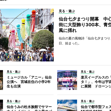
見る・遊ぶ
仙台七夕まつり開幕 中
街に大型飾り300本、青
風に揺れ
仙台の夏の風物詩「仙台七夕まつり
日、始まった。
見る・遊ぶ
見る・遊ぶ
ミュージカル「アニー」仙台
楽天イーグルスの
公演へ 宮城在住の小学2年
タ！」、今年は宇
生も出演
に展開 ドローン
見る・遊ぶ
見る・遊ぶ
仙台うみの杜水族館でサマー
仙台で都市型フェス