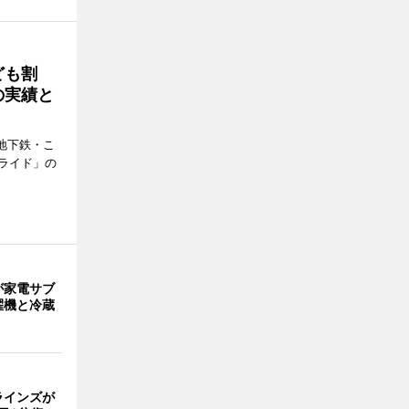
ども割
の実績と
地下鉄・こ
ライド」の
が家電サブ
濯機と冷蔵
ら
ラインズが