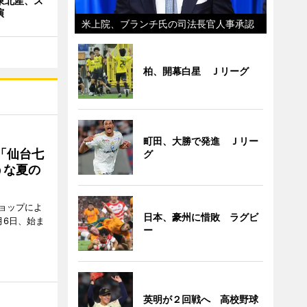
 東北産、ス
演
米上院、ブランチ氏の司法長官人事承認
柏、開幕白星 Ｊリーグ
町田、大勝で発進 Ｊリー
「仙台七
グ
うな夏の
ョップによ
日本、豪州に惜敗 ラグビ
月6日、始ま
ー
英明が２回戦へ 高校野球