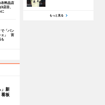
の衣料品店
内3店目、
心に
もっと見る
ィで「パン
シェ」 宮
品も
ら」新
」看板