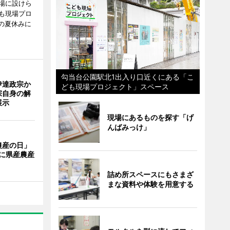
場に設けら
も現場プロ
校の夏休みに
勾当台公園駅北1出入り口近くにある「こ
伊達政宗か
ども現場プロジェクト」スペース
宗自身の解
展示
現場にあるものを探す「げ
んばみっけ」
農産の日」
に県産農産
詰め所スペースにもさまざ
まな資料や体験を用意する