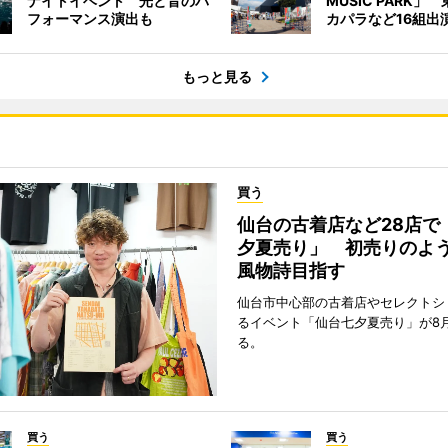
ナイトイベント 光と音のパ
MUSIC PARK」
フォーマンス演出も
カパラなど16組出
もっと見る
買う
仙台の古着店など28店で
夕夏売り」 初売りのよ
風物詩目指す
仙台市中心部の古着店やセレクトシ
るイベント「仙台七夕夏売り」が8
る。
買う
買う