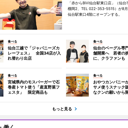
「赤からBiVi仙台駅東口店」（仙台
榴岡2、TEL 022-353-5515）が8月
仙台駅東口4階にオープンする。
食べる
食べる
仙台三越で「ジャパニーズカ
仙台のベーグル専
レーフェス」 全国34店が入
舗開業へ 若者の
れ替わり出店
に、クラファンも
食べる
食べる
宮城県内のモスバーガーで石
おやつカンパニー
巻産トマト使う「産直野菜フ
サメ使うスナック
ェスタ」 限定商品も
なクンの願いから
もっと見る
・働く