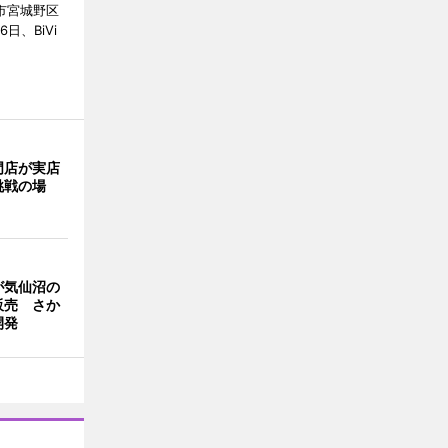
市宮城野区
6日、BiVi
門店が実店
挑戦の場
が気仙沼の
販売 さか
開発