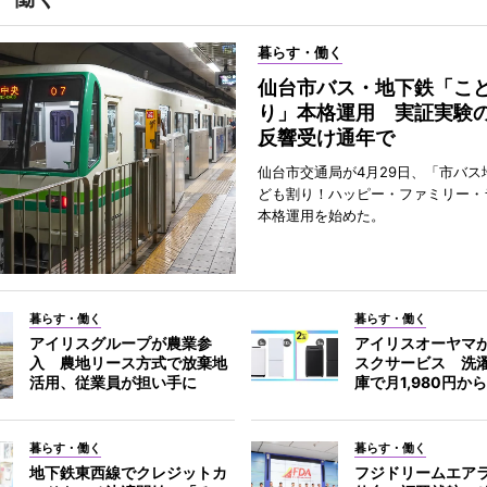
暮らす・働く
仙台市バス・地下鉄「こ
り」本格運用 実証実験
反響受け通年で
仙台市交通局が4月29日、「市バス
ども割り！ハッピー・ファミリー・
本格運用を始めた。
暮らす・働く
暮らす・働く
アイリスグループが農業参
アイリスオーヤマ
入 農地リース方式で放棄地
スクサービス 洗
活用、従業員が担い手に
庫で月1,980円か
暮らす・働く
暮らす・働く
地下鉄東西線でクレジットカ
フジドリームエア