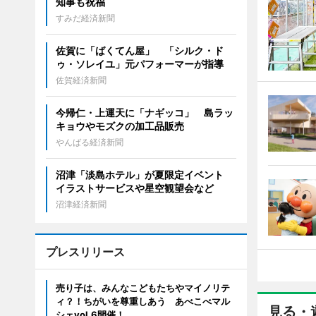
知事も祝福
すみだ経済新聞
佐賀に「ばくてん屋」 「シルク・ド
ゥ・ソレイユ」元パフォーマーが指導
佐賀経済新聞
今帰仁・上運天に「ナギッコ」 島ラッ
キョウやモズクの加工品販売
やんばる経済新聞
沼津「淡島ホテル」が夏限定イベント
イラストサービスや星空観望会など
沼津経済新聞
プレスリリース
売り子は、みんなこどもたちやマイノリテ
ィ？！ちがいを尊重しあう あべこべマル
見る・
シェvol.6開催！