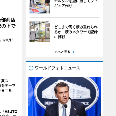
モルタルを型に流してフィ
ギュア作り
心部商店
空の下で
どこまで高く積み重ねられ
るか 積み木タワーで記録
に挑戦
」が8月6
もっと見る
ワールドフォトニュース
「夏ス
宙をテーマ
ショーも
「ASUTO