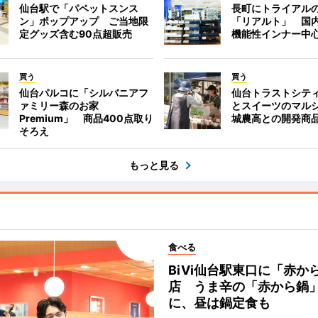
仙台駅で「パペットスンス
長町にトライアル
ン」ポップアップ ご当地限
「リアルト」 国
定グッズ含む90点超販売
機能性インナー中
買う
買う
仙台パルコに「シルバニアフ
仙台トラストシテ
ァミリー森のお家
とスイーツのマル
Premium」 商品400点取り
城農高との開発商
そろえ
もっと見る
食べる
BiVi仙台駅東口に「赤か
店 うま辛の「赤から鍋
に、昼は鍋定食も