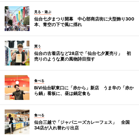
見る・遊ぶ
仙台七夕まつり開幕 中心部商店街に大型飾り300
本、青空の下で風に揺れ
買う
仙台の古着店など28店で「仙台七夕夏売り」 初
売りのような夏の風物詩目指す
食べる
BiVi仙台駅東口に「赤から」新店 うま辛の「赤か
ら鍋」看板に、昼は鍋定食も
食べる
仙台三越で「ジャパニーズカレーフェス」 全国
34店が入れ替わり出店