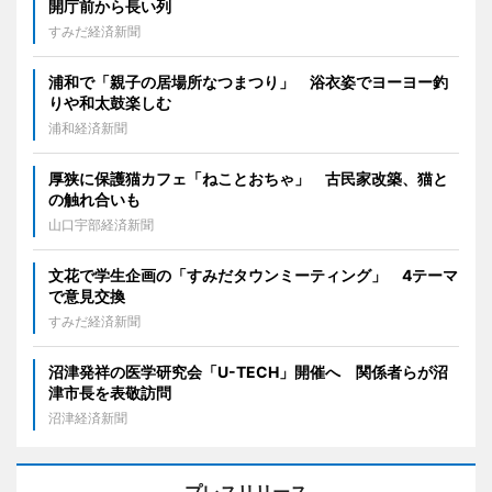
開庁前から長い列
すみだ経済新聞
浦和で「親子の居場所なつまつり」 浴衣姿でヨーヨー釣
りや和太鼓楽しむ
浦和経済新聞
厚狭に保護猫カフェ「ねことおちゃ」 古民家改築、猫と
の触れ合いも
山口宇部経済新聞
文花で学生企画の「すみだタウンミーティング」 4テーマ
で意見交換
すみだ経済新聞
沼津発祥の医学研究会「U-TECH」開催へ 関係者らが沼
津市長を表敬訪問
沼津経済新聞
プレスリリース