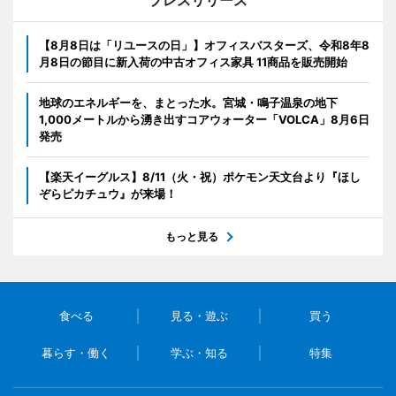
【8月8日は「リユースの日」】オフィスバスターズ、令和8年8
月8日の節目に新入荷の中古オフィス家具 11商品を販売開始
地球のエネルギーを、まとった水。宮城・鳴子温泉の地下
1,000メートルから湧き出すコアウォーター「VOLCA」8月6日
発売
【楽天イーグルス】8/11（火・祝）ポケモン天文台より『ほし
ぞらピカチュウ』が来場！
もっと見る
食べる
見る・遊ぶ
買う
暮らす・働く
学ぶ・知る
特集