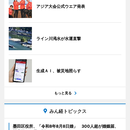
アジア大会公式ウエア発表
ライン川渇水が水運直撃
生成ＡＩ、被災地照らす
もっと見る
みん経トピックス
墨田区役所、「令和8年8月8日婚」 300人超が婚姻届、