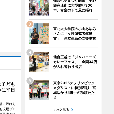
仙台七夕まつり開幕 中心
部商店街に大型飾り300
本、青空の下で風に揺れ
東北大大学院の小山あゆみ
さんに「女性研究者奨励
賞」 住友生命の支援事業
仙台三越で「ジャパニーズ
カレーフェス」 全国34店
が入れ替わり出店
東京2025デフリンピック
に子ども
メダリストに特別表彰 宮
みに平日
城ゆかり4選手の功績たた
え
場に設けら
も現場プロ
もっと見る