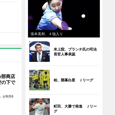
張本美和、４強入り
米上院、ブランチ氏の司法
長官人事承認
心部商店
柏、開幕白星 Ｊリーグ
空の下で
」が8月6
町田、大勝で発進 Ｊリー
グ