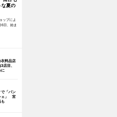
うな夏の
ョップによ
月6日、始ま
の衣料品店
内3店目、
心に
ィで「パン
シェ」 宮
品も