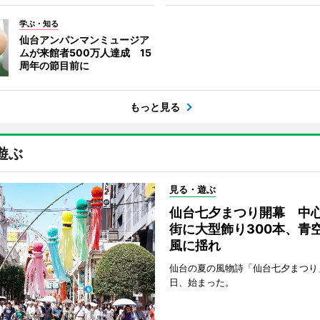
学ぶ・知る
仙台アンパンマンミュージア
ムが来館者500万人達成 15
周年の節目前に
もっと見る
遊ぶ
見る・遊ぶ
仙台七夕まつり開幕 中
街に大型飾り300本、青
風に揺れ
仙台の夏の風物詩「仙台七夕まつり
日、始まった。