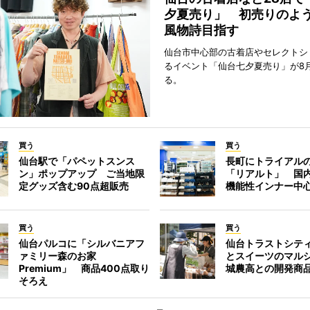
夕夏売り」 初売りのよ
風物詩目指す
仙台市中心部の古着店やセレクトシ
るイベント「仙台七夕夏売り」が8
る。
買う
買う
仙台駅で「パペットスンス
長町にトライアル
ン」ポップアップ ご当地限
「リアルト」 国
定グッズ含む90点超販売
機能性インナー中
買う
買う
仙台パルコに「シルバニアフ
仙台トラストシテ
ァミリー森のお家
とスイーツのマル
Premium」 商品400点取り
城農高との開発商
そろえ