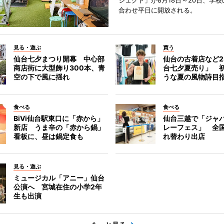
ジェクト」が8月18日～20日、学
合わせ平日に開放される。
見る・遊ぶ
買う
仙台七夕まつり開幕 中心部
仙台の古着店など2
商店街に大型飾り300本、青
台七夕夏売り」 
空の下で風に揺れ
うな夏の風物詩目
食べる
食べる
BiVi仙台駅東口に「赤から」
仙台三越で「ジャ
新店 うま辛の「赤から鍋」
レーフェス」 全国
看板に、昼は鍋定食も
れ替わり出店
見る・遊ぶ
ミュージカル「アニー」仙台
公演へ 宮城在住の小学2年
生も出演