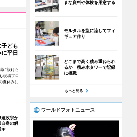
まな資料や体験を用意する
モルタルを型に流してフィ
ギュア作り
に子ども
みに平日
どこまで高く積み重ねられ
るか 積み木タワーで記録
場に設けら
に挑戦
も現場プロ
校の夏休みに
もっと見る
ワールドフォトニュース
伊達政宗か
宗自身の解
展示