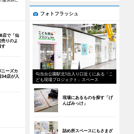
校の夏休みに
フォトフラッシュ
8店で「仙
初売りのよ
指す
パニーズカ
勾当台公園駅北1出入り口近くにある「こ
34店が入
ども現場プロジェクト」スペース
現場にあるものを探す「げ
んばみっけ」
詰め所スペースにもさまざ