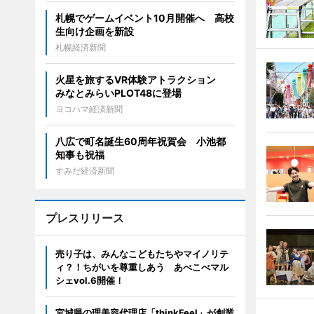
札幌でゲームイベント10月開催へ 高校
生向け企画を新設
札幌経済新聞
火星を旅するVR体験アトラクション
みなとみらいPLOT48に登場
ヨコハマ経済新聞
八広で町名誕生60周年祝賀会 小池都
知事も祝福
すみだ経済新聞
プレスリリース
売り子は、みんなこどもたちやマイノリテ
ィ？！ちがいを尊重しあう あべこべマル
シェvol.6開催！
宮城県の理美容代理店「thinkFeel」が創業