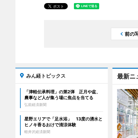
前の
みん経トピックス
最新ニ
「津軽伝承料理」の第2弾 正月や盆、
農事など人が集う場に焦点を当てる
弘前経済新聞
星野エリアで「足水浴」 13度の湧水と
ヒノキ香るおけで清涼体験
軽井沢経済新聞