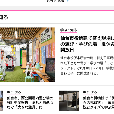
もっと見る
知る
学ぶ・知る
仙台市役所建て替え現場
の遊び・学びの場 夏休
開放日
仙台市役所本庁舎の建て替え工事現
れた子どもの遊び・学びの場「こど
ジェクト」が8月18日～20日、学
合わせ平日に開放される。
学ぶ・知る
学ぶ・知る
仙台市、西公園屋内遊び場の
仙台市博物館で「
設計中間報告 まちと自然つ
らの挑戦状」 政
なぐ「大きな遊具」に
説とクイズで学ぶ