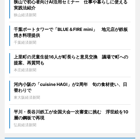
狭山で初心者向けAI活用セミナー 仕事や暮らしに使える
実践法紹介
狭山経済新聞
千葉ポートタワーで「BLUE＆FIRE mini」 地元店が鉄板
焼き料理提供
千葉経済新聞
上里町の児童生徒16人が町長らと意見交換 議場で町への
提案、再質問も
本庄経済新聞
河内小阪の「cuisine HAGI」が2周年 旬の食材使い、日
替わりで
東大阪経済新聞
平川・長谷川鉄工が全国大会一次審査に挑む 浮世絵を10
層の鋼板で再現
弘前経済新聞