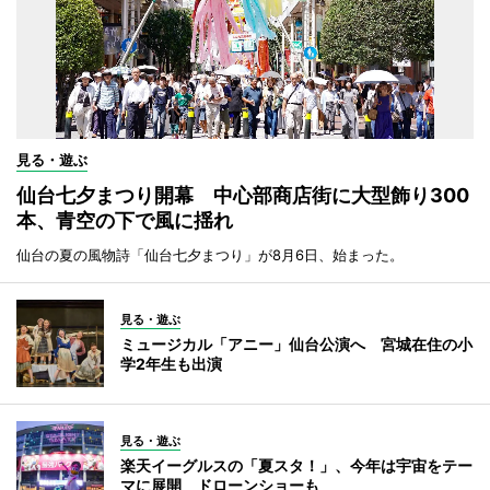
見る・遊ぶ
仙台七夕まつり開幕 中心部商店街に大型飾り300
本、青空の下で風に揺れ
仙台の夏の風物詩「仙台七夕まつり」が8月6日、始まった。
見る・遊ぶ
ミュージカル「アニー」仙台公演へ 宮城在住の小
学2年生も出演
見る・遊ぶ
楽天イーグルスの「夏スタ！」、今年は宇宙をテー
マに展開 ドローンショーも