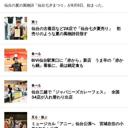
仙台の夏の風物詩「仙台七夕まつり」が8月6日、始まった。
買う
仙台の古着店など28店で「仙台七夕夏売り」 初
売りのような夏の風物詩目指す
食べる
BiVi仙台駅東口に「赤から」新店 うま辛の「赤か
ら鍋」看板に、昼は鍋定食も
食べる
仙台三越で「ジャパニーズカレーフェス」 全国
34店が入れ替わり出店
見る・遊ぶ
ミュージカル「アニー」仙台公演へ 宮城在住の小