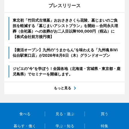
プレスリリース
東北初「竹田式古墳墓」おおさきさくら花陵、墓じまいのご負
担を軽減する「墓じまいアシストプラン」を開始 ─ 合同永久埋
葬（合祀墓）への改葬がお二人目以降100,000円（税込）に
【株式会社前方後円墳】
【復活オープン】九州の”うまかもん”を味わえる「九州魂 BiVi
仙台駅東口店」が2026年8月6日（木）グランドオープン
ジビエの“今”を学ぼう！全国各地（北海道・宮城県・東京都・鹿
児島県）でセミナーを開催します。
もっと見る
食べる
見る・遊ぶ
買う
暮らす・働く
学ぶ・知る
特集