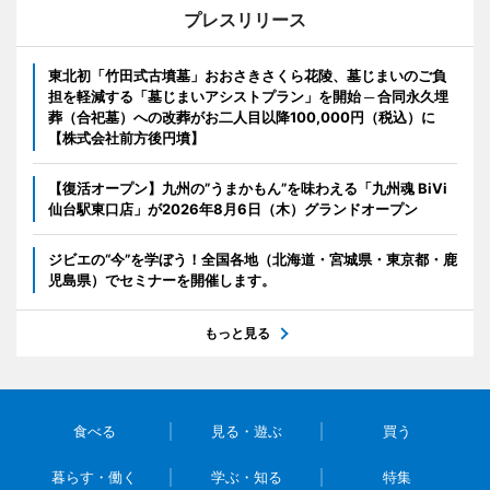
プレスリリース
東北初「竹田式古墳墓」おおさきさくら花陵、墓じまいのご負
担を軽減する「墓じまいアシストプラン」を開始 ─ 合同永久埋
葬（合祀墓）への改葬がお二人目以降100,000円（税込）に
【株式会社前方後円墳】
【復活オープン】九州の”うまかもん”を味わえる「九州魂 BiVi
仙台駅東口店」が2026年8月6日（木）グランドオープン
ジビエの“今”を学ぼう！全国各地（北海道・宮城県・東京都・鹿
児島県）でセミナーを開催します。
もっと見る
食べる
見る・遊ぶ
買う
暮らす・働く
学ぶ・知る
特集