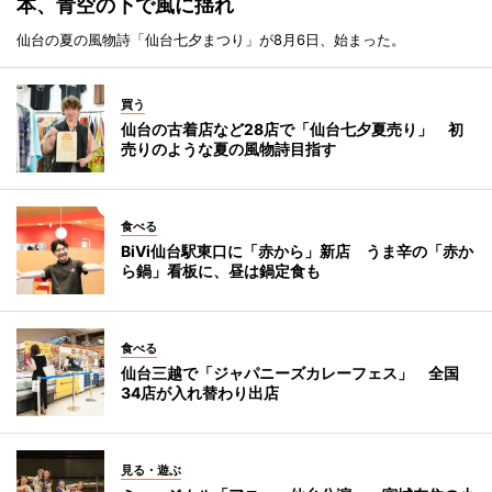
本、青空の下で風に揺れ
仙台の夏の風物詩「仙台七夕まつり」が8月6日、始まった。
買う
仙台の古着店など28店で「仙台七夕夏売り」 初
売りのような夏の風物詩目指す
食べる
BiVi仙台駅東口に「赤から」新店 うま辛の「赤か
ら鍋」看板に、昼は鍋定食も
食べる
仙台三越で「ジャパニーズカレーフェス」 全国
34店が入れ替わり出店
見る・遊ぶ