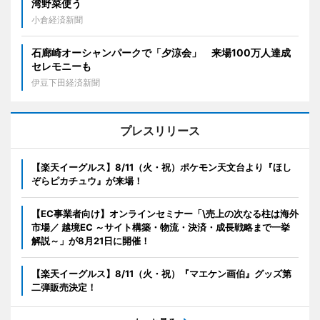
湾野菜使う
小倉経済新聞
石廊崎オーシャンパークで「夕涼会」 来場100万人達成
セレモニーも
伊豆下田経済新聞
プレスリリース
【楽天イーグルス】8/11（火・祝）ポケモン天文台より『ほし
ぞらピカチュウ』が来場！
【EC事業者向け】オンラインセミナー「\売上の次なる柱は海外
市場／ 越境EC ～サイト構築・物流・決済・成長戦略まで一挙
解説～」が8月21日に開催！
【楽天イーグルス】8/11（火・祝）『マエケン画伯』グッズ第
二弾販売決定！