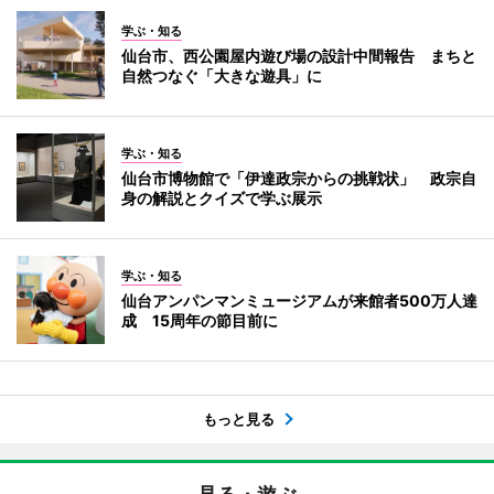
学ぶ・知る
仙台市、西公園屋内遊び場の設計中間報告 まちと
自然つなぐ「大きな遊具」に
学ぶ・知る
仙台市博物館で「伊達政宗からの挑戦状」 政宗自
身の解説とクイズで学ぶ展示
学ぶ・知る
仙台アンパンマンミュージアムが来館者500万人達
成 15周年の節目前に
もっと見る