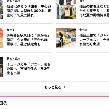
見る・遊ぶ
買う
仙台七夕まつり開幕 中心部
仙台の古着店など2
商店街に大型飾り300本、青
台七夕夏売り」 
空の下で風に揺れ
うな夏の風物詩目
食べる
食べる
BiVi仙台駅東口に「赤から」
仙台三越で「ジャ
新店 うま辛の「赤から鍋」
レーフェス」 全国
看板に、昼は鍋定食も
れ替わり出店
見る・遊ぶ
ミュージカル「アニー」仙台
公演へ 宮城在住の小学2年
生も出演
もっと見る
知る