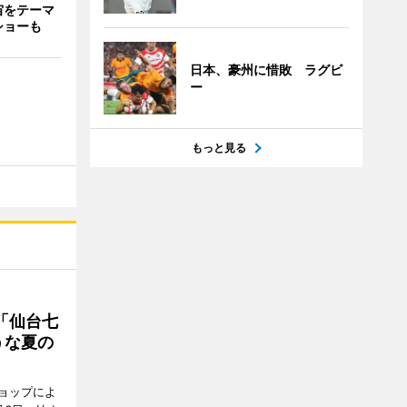
宙をテーマ
ショーも
日本、豪州に惜敗 ラグビ
ー
もっと見る
「仙台七
うな夏の
ョップによ