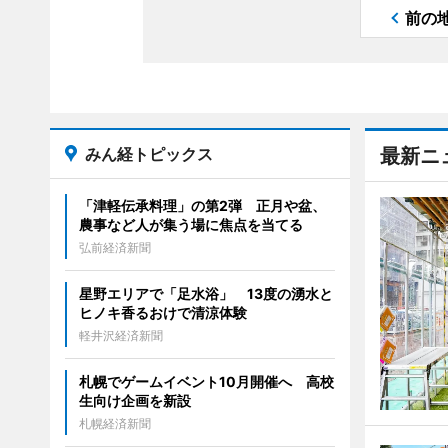
前の
みん経トピックス
最新ニ
「津軽伝承料理」の第2弾 正月や盆、
農事など人が集う場に焦点を当てる
弘前経済新聞
星野エリアで「足水浴」 13度の湧水と
ヒノキ香るおけで清涼体験
軽井沢経済新聞
札幌でゲームイベント10月開催へ 高校
生向け企画を新設
札幌経済新聞