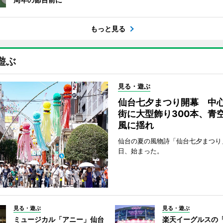
もっと見る
遊ぶ
見る・遊ぶ
仙台七夕まつり開幕 中
街に大型飾り300本、青
風に揺れ
仙台の夏の風物詩「仙台七夕まつり
日、始まった。
見る・遊ぶ
見る・遊ぶ
ミュージカル「アニー」仙台
楽天イーグルスの