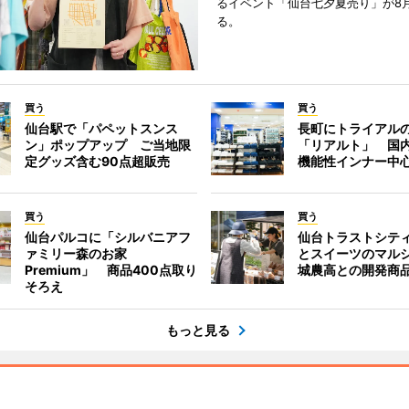
るイベント「仙台七夕夏売り」が8
る。
買う
買う
仙台駅で「パペットスンス
長町にトライアル
ン」ポップアップ ご当地限
「リアルト」 国
定グッズ含む90点超販売
機能性インナー中
買う
買う
仙台パルコに「シルバニアフ
仙台トラストシテ
ァミリー森のお家
とスイーツのマル
Premium」 商品400点取り
城農高との開発商
そろえ
もっと見る