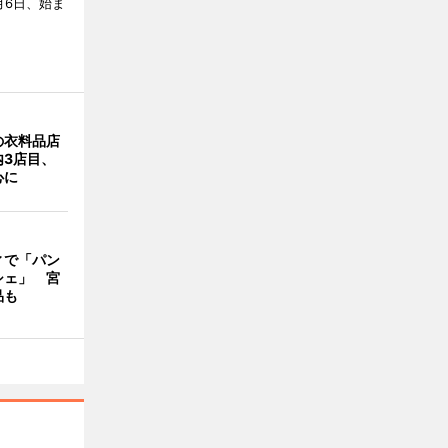
月6日、始ま
の衣料品店
内3店目、
心に
ィで「パン
シェ」 宮
品も