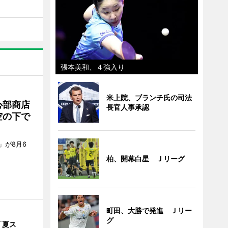
張本美和、４強入り
米上院、ブランチ氏の司法
心部商店
長官人事承認
空の下で
」が8月6
柏、開幕白星 Ｊリーグ
町田、大勝で発進 Ｊリー
グ
「夏ス