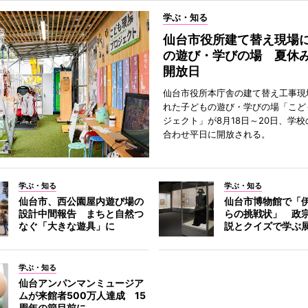
学ぶ・知る
仙台市役所建て替え現場
の遊び・学びの場 夏休
開放日
仙台市役所本庁舎の建て替え工事現
れた子どもの遊び・学びの場「こど
ジェクト」が8月18日～20日、学
合わせ平日に開放される。
学ぶ・知る
学ぶ・知る
仙台市、西公園屋内遊び場の
仙台市博物館で「
設計中間報告 まちと自然つ
らの挑戦状」 政
なぐ「大きな遊具」に
説とクイズで学ぶ
学ぶ・知る
仙台アンパンマンミュージア
ムが来館者500万人達成 15
周年の節目前に