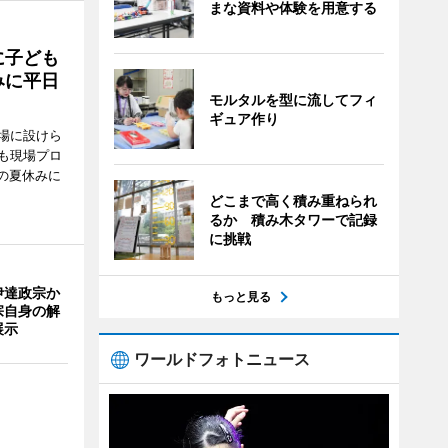
まな資料や体験を用意する
に子ども
みに平日
モルタルを型に流してフィ
ギュア作り
場に設けら
も現場プロ
校の夏休みに
どこまで高く積み重ねられ
るか 積み木タワーで記録
に挑戦
伊達政宗か
もっと見る
宗自身の解
展示
ワールドフォトニュース