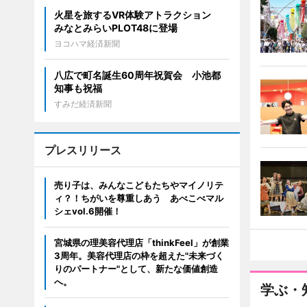
火星を旅するVR体験アトラクション
みなとみらいPLOT48に登場
ヨコハマ経済新聞
八広で町名誕生60周年祝賀会 小池都
知事も祝福
すみだ経済新聞
プレスリリース
売り子は、みんなこどもたちやマイノリテ
ィ？！ちがいを尊重しあう あべこべマル
シェvol.6開催！
宮城県の理美容代理店「thinkFeel」が創業
3周年。美容代理店の枠を超えた"未来づく
りのパートナー"として、新たな価値創造
へ。
学ぶ・