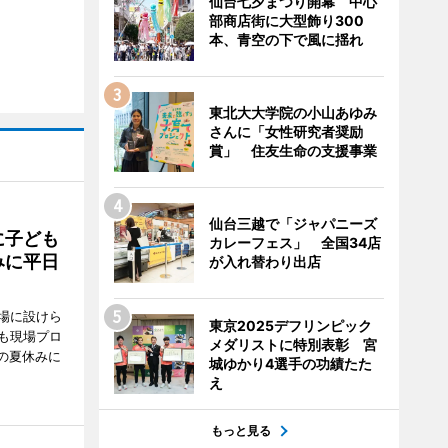
仙台七夕まつり開幕 中心
部商店街に大型飾り300
本、青空の下で風に揺れ
東北大大学院の小山あゆみ
さんに「女性研究者奨励
賞」 住友生命の支援事業
仙台三越で「ジャパニーズ
に子ども
カレーフェス」 全国34店
みに平日
が入れ替わり出店
場に設けら
東京2025デフリンピック
も現場プロ
メダリストに特別表彰 宮
校の夏休みに
城ゆかり4選手の功績たた
え
もっと見る