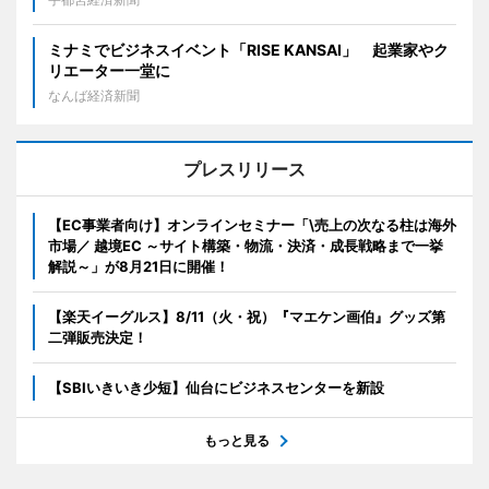
ミナミでビジネスイベント「RISE KANSAI」 起業家やク
リエーター一堂に
なんば経済新聞
プレスリリース
【EC事業者向け】オンラインセミナー「\売上の次なる柱は海外
市場／ 越境EC ～サイト構築・物流・決済・成長戦略まで一挙
解説～」が8月21日に開催！
【楽天イーグルス】8/11（火・祝）『マエケン画伯』グッズ第
二弾販売決定！
【SBIいきいき少短】仙台にビジネスセンターを新設
もっと見る