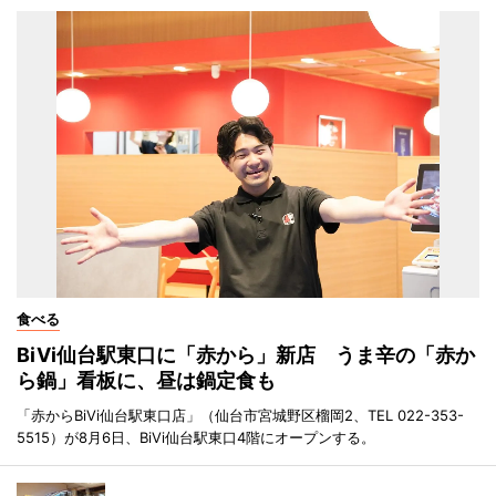
食べる
BiVi仙台駅東口に「赤から」新店 うま辛の「赤か
ら鍋」看板に、昼は鍋定食も
「赤からBiVi仙台駅東口店」（仙台市宮城野区榴岡2、TEL 022-353-
5515）が8月6日、BiVi仙台駅東口4階にオープンする。