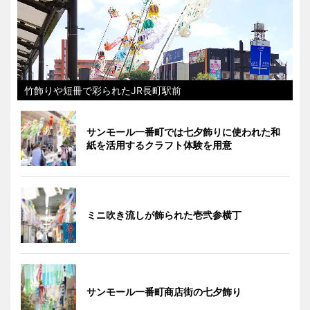
竹飾りや短冊で彩られたJR長町駅前
サンモール一番町では七夕飾りに使われた和
紙を活用するクラフト体験を用意
ミニ吹き流しが飾られた壱弐参横丁
サンモール一番町商店街の七夕飾り