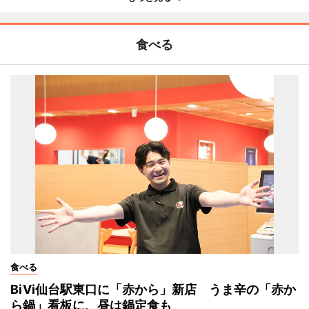
食べる
食べる
BiVi仙台駅東口に「赤から」新店 うま辛の「赤か
ら鍋」看板に、昼は鍋定食も