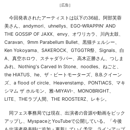
［広告］
今回発表されたアーティストは以下の36組。阿部芙蓉
美さん、andymori、uhnellys、EGO-WRAPPIN' AND
THE GOSSIP OF JAXX、envy、オワリカラ、川内太鼓、
Caravan、9mm Parabellum Bullet、黒猫チェルシー、
Ken Yokoyama、SAKEROCK、GTGGTR祭、Signals、白
A、真空ホロウ、スチャダラパー、高木正勝さん、つしま
みれ、Nothing's Carved In Stone、noodles、ねごと、
the HIATUS、he、ザ・ビートモーターズ、B.B.クイーン
ズ、a flood of circle、Heavenstamp、PONTIACS、マキ
シマム ザ ホルモン、雅-MIYAVI-、MONOBRIGHT、
LITE、THEラブ人間、THE ROOSTERZ、レキシ。
同フェス事務局では現在、出演者の音源や動画をピック
アップし、MyspaceとYouTubeで公開している。「今後
も出演者発表時に追加・更新していく予定。ラインアップ