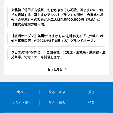
東北初「竹田式古墳墓」おおさきさくら花陵、墓じまいのご負
担を軽減する「墓じまいアシストプラン」を開始 ─ 合同永久埋
葬（合祀墓）への改葬がお二人目以降100,000円（税込）に
【株式会社前方後円墳】
【復活オープン】九州の”うまかもん”を味わえる「九州魂 BiVi
仙台駅東口店」が2026年8月6日（木）グランドオープン
ジビエの“今”を学ぼう！全国各地（北海道・宮城県・東京都・鹿
児島県）でセミナーを開催します。
もっと見る
食べる
見る・遊ぶ
買う
暮らす・働く
学ぶ・知る
特集