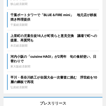
狭山経済新聞
千葉ポートタワーで「BLUE＆FIRE mini」 地元店が鉄板
焼き料理提供
千葉経済新聞
上里町の児童生徒16人が町長らと意見交換 議場で町への
提案、再質問も
本庄経済新聞
河内小阪の「cuisine HAGI」が2周年 旬の食材使い、日
替わりで
東大阪経済新聞
平川・長谷川鉄工が全国大会一次審査に挑む 浮世絵を10
層の鋼板で再現
弘前経済新聞
プレスリリース