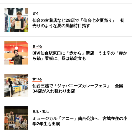
買う
仙台の古着店など28店で「仙台七夕夏売り」 初
売りのような夏の風物詩目指す
食べる
BiVi仙台駅東口に「赤から」新店 うま辛の「赤か
ら鍋」看板に、昼は鍋定食も
食べる
仙台三越で「ジャパニーズカレーフェス」 全国
34店が入れ替わり出店
見る・遊ぶ
ミュージカル「アニー」仙台公演へ 宮城在住の小
学2年生も出演