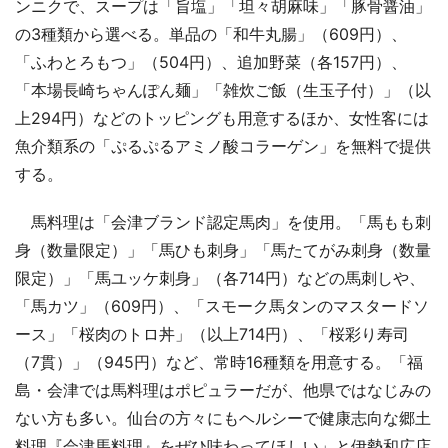
ンニクで、スープは「旨塩」「坦々胡麻味」「豚骨醤油」
の3種類から選べる。単品の「和牛丸腸」（609円）、
「ふわとろもつ」（504円）、追加野菜（各157円）、
「本場長崎ちゃんぽん麺」「雑炊ご飯（生玉子付）」（以
上294円）などのトッピングも用意するほか、女性客には
魚介類系の「ぷるぷるアミノ酸コラーゲン」を無料で提供
する。
馬料理は「会津ブランド認定馬肉」を使用。「馬もも刺
身（数量限定）」「馬ひも刺身」「馬たてがみ刺身（数量
限定）」「馬ユッケ刺身」（各714円）などの馬刺しや、
「馬カツ」（609円）、「スモーク馬タンのマスタードソ
ース」「桜肉のトロ丼」（以上714円）、「桜彩り寿司
（7貫）」（945円）など、常時16種類を用意する。「福
島・会津では馬料理はポピュラーだが、他県ではなじみの
ない方も多い。仙台の方々にもヘルシーで健康志向な郷土
料理『会津馬料理』をぜひ味わってほしい」と伊勢和広店