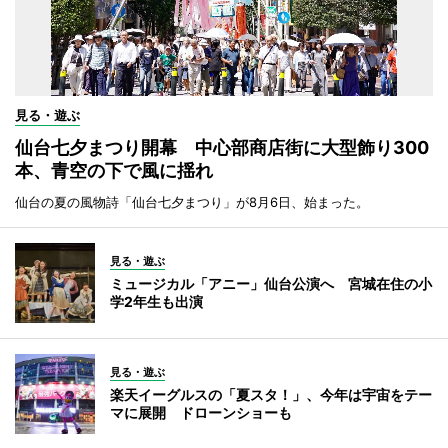
見る・遊ぶ
仙台七夕まつり開幕 中心部商店街に大型飾り300
本、青空の下で風に揺れ
仙台の夏の風物詩「仙台七夕まつり」が8月6日、始まった。
見る・遊ぶ
ミュージカル「アニー」仙台公演へ 宮城在住の小
学2年生も出演
見る・遊ぶ
楽天イーグルスの「夏スタ！」、今年は宇宙をテー
マに展開 ドローンショーも