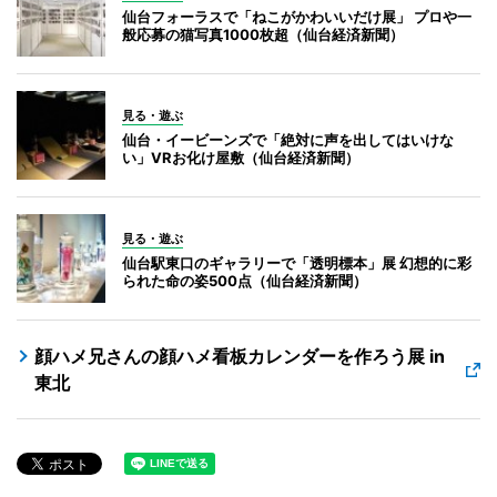
仙台フォーラスで「ねこがかわいいだけ展」 プロや一
般応募の猫写真1000枚超（仙台経済新聞）
見る・遊ぶ
仙台・イービーンズで「絶対に声を出してはいけな
い」VRお化け屋敷（仙台経済新聞）
見る・遊ぶ
仙台駅東口のギャラリーで「透明標本」展 幻想的に彩
られた命の姿500点（仙台経済新聞）
顔ハメ兄さんの顔ハメ看板カレンダーを作ろう展 in
東北