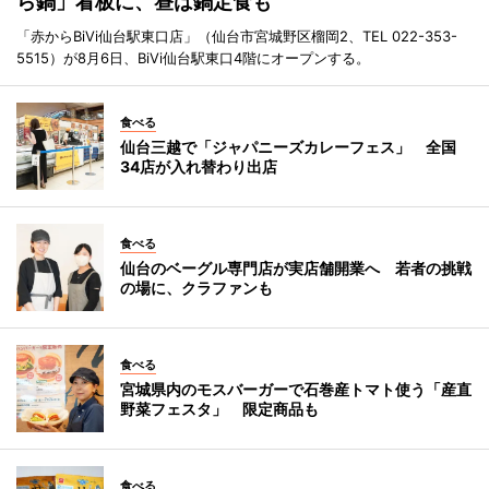
ら鍋」看板に、昼は鍋定食も
「赤からBiVi仙台駅東口店」（仙台市宮城野区榴岡2、TEL 022-353-
5515）が8月6日、BiVi仙台駅東口4階にオープンする。
食べる
仙台三越で「ジャパニーズカレーフェス」 全国
34店が入れ替わり出店
食べる
仙台のベーグル専門店が実店舗開業へ 若者の挑戦
の場に、クラファンも
食べる
宮城県内のモスバーガーで石巻産トマト使う「産直
野菜フェスタ」 限定商品も
食べる