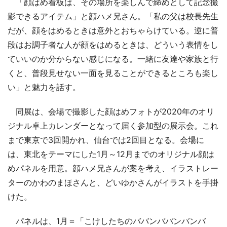
「顔はめ看板は、その場所を楽しんで締めとして記念撮
影できるアイテム」と顔ハメ兄さん。「私の父は校長先生
だが、顔をはめるときは意外とおちゃらけている。逆に普
段はお調子者な人が顔をはめるときは、どういう表情をし
ていいのか分からない感じになる。一緒に友達や家族と行
くと、普段見せない一面を見ることができるところも楽し
い」と魅力を話す。
同展は、会場で撮影した顔はめフォトが2020年のオリ
ジナル卓上カレンダーとなって届く参加型の展示会。これ
まで東京で3回開かれ、仙台では2回目となる。会場に
は、東北をテーマにした1月～12月までのオリジナル顔は
めパネルを用意。顔ハメ兄さんが案を考え、イラストレー
ターのかわのまほさんと、どいゆかさんがイラストを手掛
けた。
パネルは、1月＝「こけしたちのババンババンバンバ