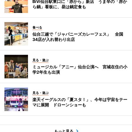
BiVi仙台駅東口に「赤から」新店 うま辛の「赤か
ら鍋」看板に、昼は鍋定食も
食べる
仙台三越で「ジャパニーズカレーフェス」 全国
34店が入れ替わり出店
見る・遊ぶ
ミュージカル「アニー」仙台公演へ 宮城在住の小
学2年生も出演
見る・遊ぶ
楽天イーグルスの「夏スタ！」、今年は宇宙をテー
マに展開 ドローンショーも
もっと見る