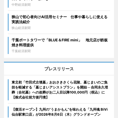
中野経済新聞
狭山で初心者向けAI活用セミナー 仕事や暮らしに使える
実践法紹介
狭山経済新聞
千葉ポートタワーで「BLUE＆FIRE mini」 地元店が鉄板
焼き料理提供
千葉経済新聞
プレスリリース
東北初「竹田式古墳墓」おおさきさくら花陵、墓じまいのご負
担を軽減する「墓じまいアシストプラン」を開始 ─ 合同永久埋
葬（合祀墓）への改葬がお二人目以降100,000円（税込）に
【株式会社前方後円墳】
【復活オープン】九州の”うまかもん”を味わえる「九州魂 BiVi
仙台駅東口店」が2026年8月6日（木）グランドオープン