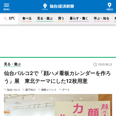
32°C
食べる
見る・遊ぶ
買う
暮らす・働く
学ぶ・知る
見る・遊ぶ
2019.08.13
仙台パルコ2で「顔ハメ看板カレンダーを作ろ
う」展 東北テーマにした12枚用意
仙台パルコ
親子向け
体験イベント
デート