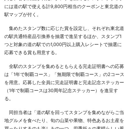
には道の駅で使える計9,800円相当のクーポンと東北道の
駅マップが付く。
集めたスタンプ数に応じた賞を設定し、それぞれ東北道
の駅共通特産品引換券を抽選で進呈するほか、スタンプ1
つと対象の道の駅での1,000円以上購入レシートで抽選に
応募できる賞も用意する。
全駅のスタンプを集めるともらえる完走証明書への応募
は「1年で制覇コース」「無期限で制覇コース」の2コース
を用意。応募した全員に完走証明書と完走記念ステッカー
（1年で制覇コースは30周年記念ステッカー）を進呈す
る。
同担当者は「道の駅を回ってスタンプを集めながらご当
地グルメを食べたり、旬の山菜や果物、特色あるお土産を
買ったりするのも楽しみの一つ。四季折々の素晴らしい風