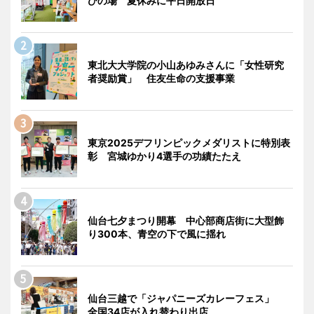
びの場 夏休みに平日開放日
東北大大学院の小山あゆみさんに「女性研究
者奨励賞」 住友生命の支援事業
東京2025デフリンピックメダリストに特別表
彰 宮城ゆかり4選手の功績たたえ
仙台七夕まつり開幕 中心部商店街に大型飾
り300本、青空の下で風に揺れ
仙台三越で「ジャパニーズカレーフェス」
全国34店が入れ替わり出店