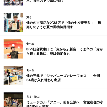
本、青空の下で風に揺れ
買う
仙台の古着店など28店で「仙台七夕夏売り」 初
売りのような夏の風物詩目指す
食べる
BiVi仙台駅東口に「赤から」新店 うま辛の「赤か
ら鍋」看板に、昼は鍋定食も
食べる
仙台三越で「ジャパニーズカレーフェス」 全国
34店が入れ替わり出店
見る・遊ぶ
ミュージカル「アニー」仙台公演へ 宮城在住の小
学2年生も出演