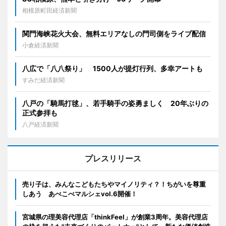
相模原町田経済新聞
関門海峡花火大会、無料エリアなしの門司側をライブ配信
小倉経済新聞
八広で「八八祭り」 1500人が提灯行列、多幸アートも
すみだ経済新聞
八戸の「騎馬打毬」、若手騎手の姿勇ましく 20年ぶりの
正式参拝も
八戸経済新聞
プレスリリース
売り子は、みんなこどもたちやマイノリティ？！ちがいを尊重
しあう あべこべマルシェvol.6開催！
宮城県の理美容代理店「thinkFeel」が創業3周年。美容代理店