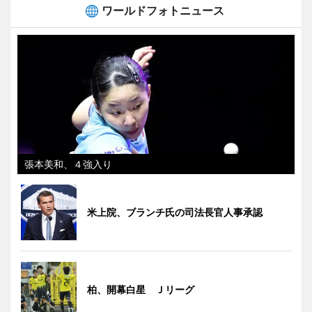
ワールドフォトニュース
張本美和、４強入り
米上院、ブランチ氏の司法長官人事承認
柏、開幕白星 Ｊリーグ