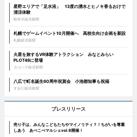
星野エリアで「足水浴」 13度の湧水とヒノキ香るおけで
清涼体験
軽井沢経済新聞
札幌でゲームイベント10月開催へ 高校生向け企画を新設
札幌経済新聞
火星を旅するVR体験アトラクション みなとみらい
PLOT48に登場
ヨコハマ経済新聞
八広で町名誕生60周年祝賀会 小池都知事も祝福
すみだ経済新聞
プレスリリース
売り子は、みんなこどもたちやマイノリティ？！ちがいを尊重
しあう あべこべマルシェvol.6開催！