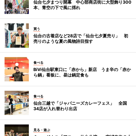
仙台七夕まつり開幕 中心部商店街に大型飾り300
本、青空の下で風に揺れ
買う
仙台の古着店など28店で「仙台七夕夏売り」 初
売りのような夏の風物詩目指す
食べる
BiVi仙台駅東口に「赤から」新店 うま辛の「赤か
ら鍋」看板に、昼は鍋定食も
食べる
仙台三越で「ジャパニーズカレーフェス」 全国
34店が入れ替わり出店
見る・遊ぶ