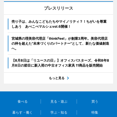
プレスリリース
売り子は、みんなこどもたちやマイノリティ？！ちがいを尊重
しあう あべこべマルシェvol.6開催！
宮城県の理美容代理店「thinkFeel」が創業3周年。美容代理店
の枠を超えた"未来づくりのパートナー"として、新たな価値創造
へ。
【8月8日は「リユースの日」】オフィスバスターズ、令和8年8
月8日の節目に新入荷の中古オフィス家具 11商品を販売開始
もっと見る
食べる
見る・遊ぶ
買う
暮らす・働く
学ぶ・知る
特集