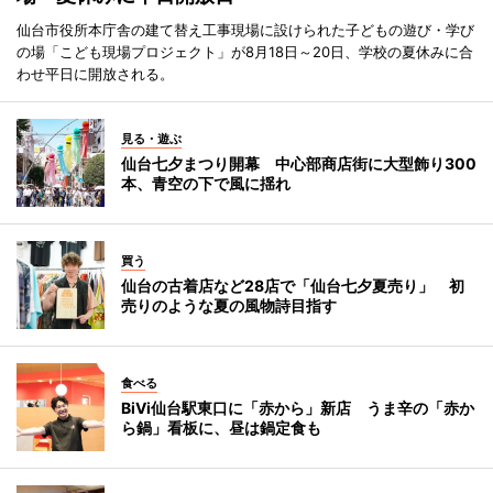
仙台市役所本庁舎の建て替え工事現場に設けられた子どもの遊び・学び
の場「こども現場プロジェクト」が8月18日～20日、学校の夏休みに合
わせ平日に開放される。
見る・遊ぶ
仙台七夕まつり開幕 中心部商店街に大型飾り300
本、青空の下で風に揺れ
買う
仙台の古着店など28店で「仙台七夕夏売り」 初
売りのような夏の風物詩目指す
食べる
BiVi仙台駅東口に「赤から」新店 うま辛の「赤か
ら鍋」看板に、昼は鍋定食も