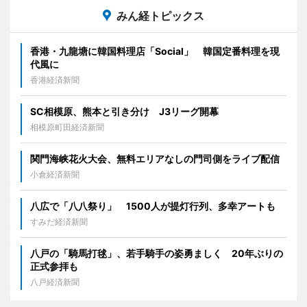
みん経トピックス
香港・九龍塘に韓国料理店「Social」 韓国定番料理を現
代風に
香港経済新聞
SC相模原、熊本と引き分け J3リーグ開幕
相模原町田経済新聞
関門海峡花火大会、無料エリアなしの門司側をライブ配信
小倉経済新聞
八広で「八八祭り」 1500人が提灯行列、多幸アートも
すみだ経済新聞
八戸の「騎馬打毬」、若手騎手の姿勇ましく 20年ぶりの
正式参拝も
八戸経済新聞