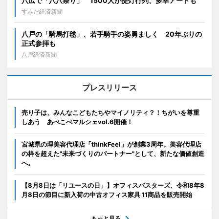
八広で「八八祭り」 1500人が提灯行列、多幸アートも
すみだ経済新聞
八戸の「騎馬打毬」、若手騎手の姿勇ましく 20年ぶりの
正式参拝も
八戸経済新聞
プレスリリース
売り子は、みんなこどもたちやマイノリティ？！ちがいを尊重
しあう あべこべマルシェvol.6開催！
宮城県の理美容代理店「thinkFeel」が創業3周年。美容代理店
の枠を超えた"未来づくりのパートナー"として、新たな価値創造
へ。
【8月8日は「リユースの日」】オフィスバスターズ、令和8年8
月8日の節目に新入荷の中古オフィス家具 11商品を販売開始
もっと見る