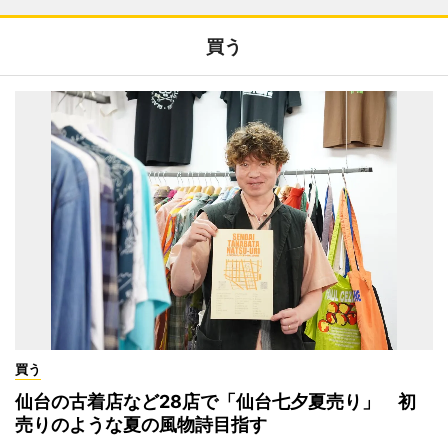
買う
買う
仙台の古着店など28店で「仙台七夕夏売り」 初
売りのような夏の風物詩目指す