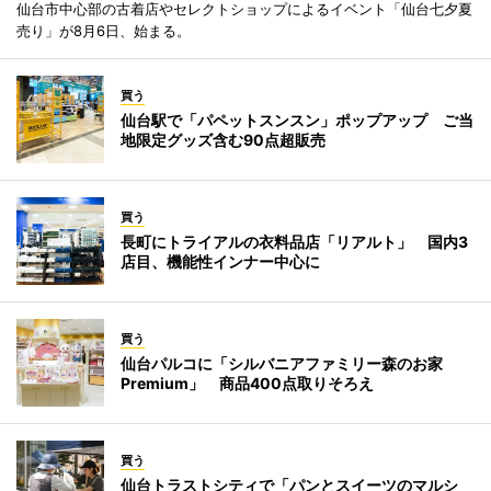
仙台市中心部の古着店やセレクトショップによるイベント「仙台七夕夏
売り」が8月6日、始まる。
買う
仙台駅で「パペットスンスン」ポップアップ ご当
地限定グッズ含む90点超販売
買う
長町にトライアルの衣料品店「リアルト」 国内3
店目、機能性インナー中心に
買う
仙台パルコに「シルバニアファミリー森のお家
Premium」 商品400点取りそろえ
買う
仙台トラストシティで「パンとスイーツのマルシ