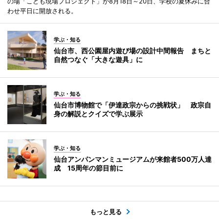
の場「こども現場プロジェクト」が8月18日～20日、学校の夏休みに合
わせ平日に開放される。
学ぶ・知る
仙台市、西公園屋内遊び場の設計中間報告 まちと
自然つなぐ「大きな遊具」に
学ぶ・知る
仙台市博物館で「伊達政宗からの挑戦状」 政宗自
身の解説とクイズで学ぶ展示
学ぶ・知る
仙台アンパンマンミュージアムが来館者500万人達
成 15周年の節目前に
もっと見る