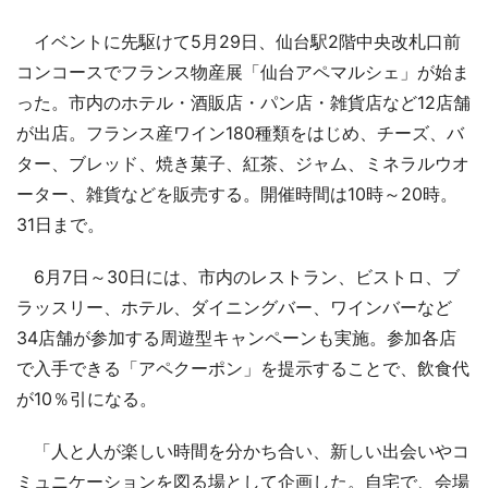
イベントに先駆けて5月29日、仙台駅2階中央改札口前
コンコースでフランス物産展「仙台アペマルシェ」が始ま
った。市内のホテル・酒販店・パン店・雑貨店など12店舗
が出店。フランス産ワイン180種類をはじめ、チーズ、バ
ター、ブレッド、焼き菓子、紅茶、ジャム、ミネラルウオ
ーター、雑貨などを販売する。開催時間は10時～20時。
31日まで。
6月7日～30日には、市内のレストラン、ビストロ、ブ
ラッスリー、ホテル、ダイニングバー、ワインバーなど
34店舗が参加する周遊型キャンペーンも実施。参加各店
で入手できる「アペクーポン」を提示することで、飲食代
が10％引になる。
「人と人が楽しい時間を分かち合い、新しい出会いやコ
ミュニケーションを図る場として企画した。自宅で、会場