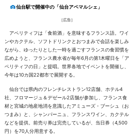
仙台駅で開催中の「仙台アペマルシェ」
［広告］
アペリティフは「食前酒」を意味するフランス語。ワイ
ンやカクテル、ソフトドリンクとおつまみで会話を楽しみ
ながら、ゆったりとした一時を過ごすフランスの食習慣を
広めようと、フランス農水省が毎年6月の第1木曜日を「ア
ペリティフの日」と提唱。世界各地でイベントを開催し、
今年は10カ国22都市で展開する。
仙台では県内のフレンチレストラン12店舗、ホテル4
社、フロマージュ＆デゼール2店舗が参加し、フランス食
材と宮城の地産地消を意識したアミューズ・ブーシュ（お
つまみ）と、シャンパーニュ、フランスワイン、カクテル
などを提供。前売り券は完売しているが、当日券（4,500
円）を70人分用意する。