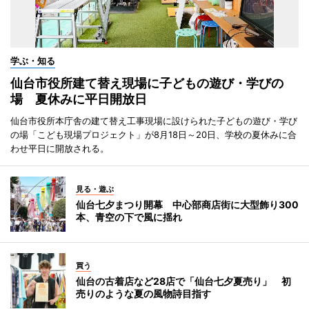
学ぶ・知る
仙台市役所建て替え現場に子どもの遊び・学びの
場 夏休みに平日開放日
仙台市役所本庁舎の建て替え工事現場に設けられた子どもの遊び・学び
の場「こども現場プロジェクト」が8月18日～20日、学校の夏休みに合
わせ平日に開放される。
見る・遊ぶ
仙台七夕まつり開幕 中心部商店街に大型飾り300
本、青空の下で風に揺れ
買う
仙台の古着店など28店で「仙台七夕夏売り」 初
売りのような夏の風物詩目指す