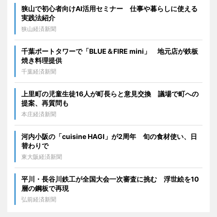
狭山で初心者向けAI活用セミナー 仕事や暮らしに使える
実践法紹介
狭山経済新聞
千葉ポートタワーで「BLUE＆FIRE mini」 地元店が鉄板
焼き料理提供
千葉経済新聞
上里町の児童生徒16人が町長らと意見交換 議場で町への
提案、再質問も
本庄経済新聞
河内小阪の「cuisine HAGI」が2周年 旬の食材使い、日
替わりで
東大阪経済新聞
平川・長谷川鉄工が全国大会一次審査に挑む 浮世絵を10
層の鋼板で再現
弘前経済新聞