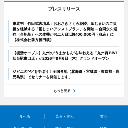
プレスリリース
東北初「竹田式古墳墓」おおさきさくら花陵、墓じまいのご負
担を軽減する「墓じまいアシストプラン」を開始 ─ 合同永久埋
葬（合祀墓）への改葬がお二人目以降100,000円（税込）に
【株式会社前方後円墳】
【復活オープン】九州の”うまかもん”を味わえる「九州魂 BiVi
仙台駅東口店」が2026年8月6日（木）グランドオープン
ジビエの“今”を学ぼう！全国各地（北海道・宮城県・東京都・鹿
児島県）でセミナーを開催します。
もっと見る
食べる
見る・遊ぶ
買う