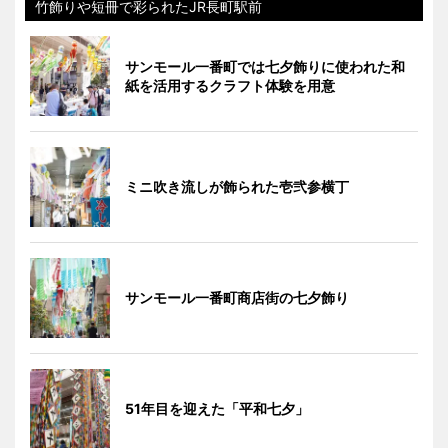
竹飾りや短冊で彩られたJR長町駅前
サンモール一番町では七夕飾りに使われた和
紙を活用するクラフト体験を用意
ミニ吹き流しが飾られた壱弐参横丁
サンモール一番町商店街の七夕飾り
51年目を迎えた「平和七夕」