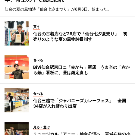
仙台の夏の風物詩「仙台七夕まつり」が8月6日、始まった。
買う
仙台の古着店など28店で「仙台七夕夏売り」 初
売りのような夏の風物詩目指す
食べる
BiVi仙台駅東口に「赤から」新店 うま辛の「赤か
ら鍋」看板に、昼は鍋定食も
食べる
仙台三越で「ジャパニーズカレーフェス」 全国
34店が入れ替わり出店
見る・遊ぶ
ミュージカル「アニー」仙台公演へ 宮城在住の小