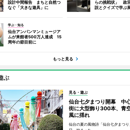
設計中間報告 まちと自然つ
らの挑戦状」 政
なぐ「大きな遊具」に
説とクイズで学ぶ
学ぶ・知る
仙台アンパンマンミュージア
ムが来館者500万人達成 15
周年の節目前に
もっと見る
遊ぶ
見る・遊ぶ
仙台七夕まつり開幕 中
街に大型飾り300本、青
風に揺れ
仙台の夏の風物詩「仙台七夕まつり