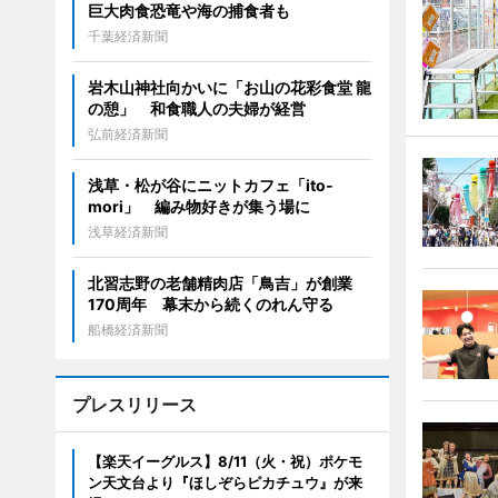
巨大肉食恐竜や海の捕食者も
千葉経済新聞
岩木山神社向かいに「お山の花彩食堂 龍
の憩」 和食職人の夫婦が経営
弘前経済新聞
浅草・松が谷にニットカフェ「ito-
mori」 編み物好きが集う場に
浅草経済新聞
北習志野の老舗精肉店「鳥吉」が創業
170周年 幕末から続くのれん守る
船橋経済新聞
プレスリリース
【楽天イーグルス】8/11（火・祝）ポケモ
ン天文台より『ほしぞらピカチュウ』が来