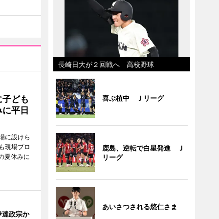
長崎日大が２回戦へ 高校野球
に子ども
喜ぶ植中 Ｊリーグ
みに平日
場に設けら
も現場プロ
鹿島、逆転で白星発進 Ｊ
校の夏休みに
リーグ
あいさつされる悠仁さま
伊達政宗か