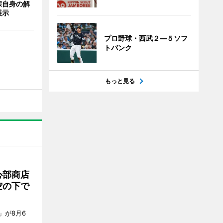
宗自身の解
展示
プロ野球・西武２―５ソフ
トバンク
もっと見る
心部商店
空の下で
」が8月6