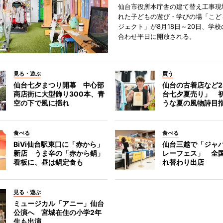
仙台市役所本庁舎の建て替え工事現
れた子どもの遊び・学びの場「こど
ジェクト」が8月18日～20日、学
合わせ平日に開放される。
見る・遊ぶ
買う
仙台七夕まつり開幕 中心部
仙台の古着店など2
商店街に大型飾り300本、青
台七夕夏売り」 
空の下で風に揺れ
うな夏の風物詩目
食べる
食べる
BiVi仙台駅東口に「赤から」
仙台三越で「ジャ
新店 うま辛の「赤から鍋」
レーフェス」 全国
看板に、昼は鍋定食も
れ替わり出店
見る・遊ぶ
ミュージカル「アニー」仙台
公演へ 宮城在住の小学2年
生も出演