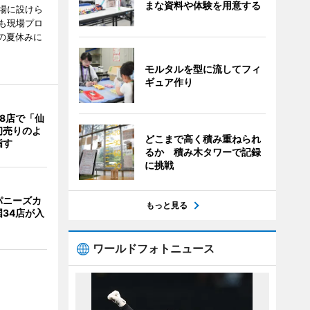
まな資料や体験を用意する
場に設けら
も現場プロ
校の夏休みに
モルタルを型に流してフィ
ギュア作り
8店で「仙
初売りのよ
どこまで高く積み重ねられ
指す
るか 積み木タワーで記録
に挑戦
パニーズカ
もっと見る
34店が入
ワールドフォトニュース