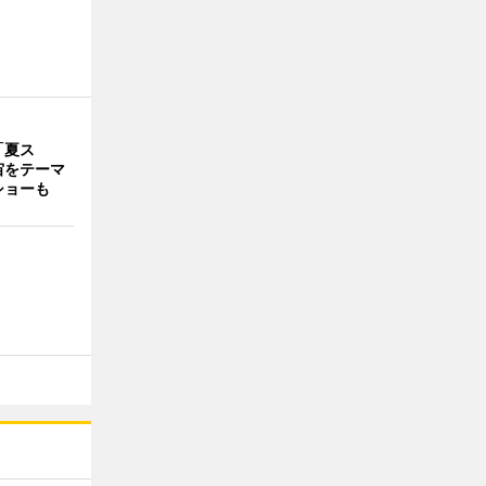
「夏ス
宙をテーマ
ショーも