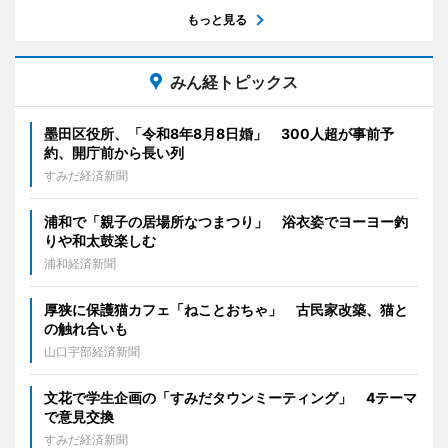
もっと見る
みん経トピックス
墨田区役所、「令和8年8月8日婚」 300人超が事前予
約、開庁前から長い列
すみだ経済新聞
浦和で「親子の居場所なつまつり」 浴衣姿でヨーヨー釣
りや和太鼓楽しむ
浦和経済新聞
厚狭に保護猫カフェ「ねことおちゃ」 古民家改築、猫と
の触れ合いも
山口宇部経済新聞
文花で学生企画の「すみだタウンミーティング」 4テーマ
で意見交換
すみだ経済新聞