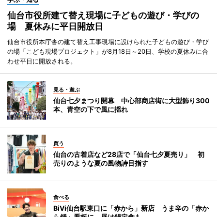
仙台市役所建て替え現場に子どもの遊び・学びの
場 夏休みに平日開放日
仙台市役所本庁舎の建て替え工事現場に設けられた子どもの遊び・学び
の場「こども現場プロジェクト」が8月18日～20日、学校の夏休みに合
わせ平日に開放される。
見る・遊ぶ
仙台七夕まつり開幕 中心部商店街に大型飾り300
本、青空の下で風に揺れ
買う
仙台の古着店など28店で「仙台七夕夏売り」 初
売りのような夏の風物詩目指す
食べる
BiVi仙台駅東口に「赤から」新店 うま辛の「赤か
ら鍋」看板に、昼は鍋定食も