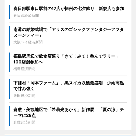
春日部駅東口駅前の17店が恒例の七夕飾り 新規店も参加
春日部経済新聞
南港の結婚式場で「アリスのゴシックファンタジーアフタ
ヌーンティー」
大阪ベイ経済新聞
福島駅周辺で飲食店巡り「きて！みて！呑んでラリー」
100店舗参加へ
福島経済新聞
下條村「岡本ファーム」、黒スイカ収穫最盛期 少雨高温
で甘み強く
飯田経済新聞
倉敷・美観地区で「希莉光あかり」新作展 「夏の涼」テ
ーマに28点
倉敷経済新聞