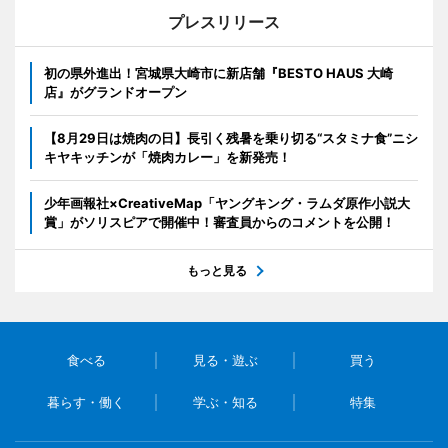
プレスリリース
初の県外進出！宮城県大崎市に新店舗『BESTO HAUS 大崎
店』がグランドオープン
【8月29日は焼肉の日】長引く残暑を乗り切る“スタミナ食”ニシ
キヤキッチンが「焼肉カレー」を新発売！
少年画報社×CreativeMap「ヤングキング・ラムダ原作小説大
賞」がソリスピアで開催中！審査員からのコメントを公開！
もっと見る
食べる
見る・遊ぶ
買う
暮らす・働く
学ぶ・知る
特集