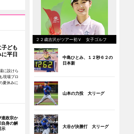
２２歳吉沢がツアー初Ｖ 女子ゴルフ
に子ども
みに平日
中島ひとみ、１２秒６２の
日本新
場に設けら
も現場プロ
校の夏休みに
山本の力投 大リーグ
伊達政宗か
宗自身の解
大谷が決勝打 大リーグ
展示