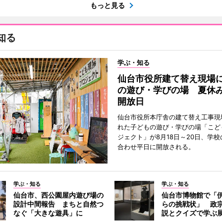
もっと見る
知る
学ぶ・知る
仙台市役所建て替え現場
の遊び・学びの場 夏休
開放日
仙台市役所本庁舎の建て替え工事現
れた子どもの遊び・学びの場「こど
ジェクト」が8月18日～20日、学
合わせ平日に開放される。
学ぶ・知る
学ぶ・知る
仙台市、西公園屋内遊び場の
仙台市博物館で「
設計中間報告 まちと自然つ
らの挑戦状」 政
なぐ「大きな遊具」に
説とクイズで学ぶ