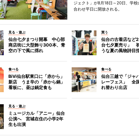
ジェクト」が8月18日～20日、学
合わせ平日に開放される。
見る・遊ぶ
買う
仙台七夕まつり開幕 中心部
仙台の古着店など2
商店街に大型飾り300本、青
台七夕夏売り」 
空の下で風に揺れ
うな夏の風物詩目
食べる
食べる
BiVi仙台駅東口に「赤から」
仙台三越で「ジャ
新店 うま辛の「赤から鍋」
レーフェス」 全国
看板に、昼は鍋定食も
れ替わり出店
見る・遊ぶ
ミュージカル「アニー」仙台
公演へ 宮城在住の小学2年
生も出演