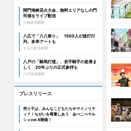
関門海峡花火大会、無料エリアなしの門
司側をライブ配信
小倉経済新聞
八広で「八八祭り」 1500人が提灯行
列、多幸アートも
すみだ経済新聞
八戸の「騎馬打毬」、若手騎手の姿勇ま
しく 20年ぶりの正式参拝も
八戸経済新聞
プレスリリース
売り子は、みんなこどもたちやマイノリテ
ィ？！ちがいを尊重しあう あべこべマル
シェvol.6開催！