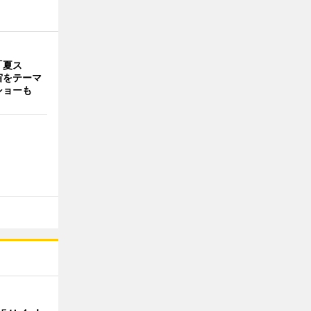
「夏ス
宙をテーマ
ショーも