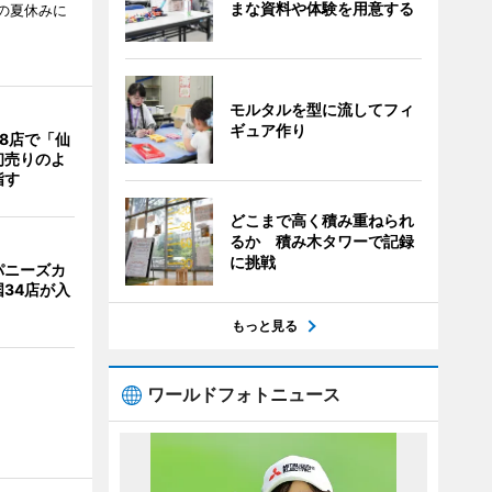
まな資料や体験を用意する
校の夏休みに
モルタルを型に流してフィ
ギュア作り
8店で「仙
初売りのよ
指す
どこまで高く積み重ねられ
るか 積み木タワーで記録
に挑戦
パニーズカ
34店が入
もっと見る
ワールドフォトニュース