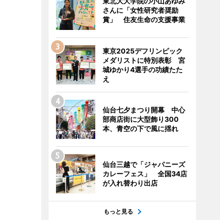
東北大大学院の小山あゆみ
さんに「女性研究者奨励
賞」 住友生命の支援事業
東京2025デフリンピック
メダリストに特別表彰 宮
城ゆかり4選手の功績たた
え
仙台七夕まつり開幕 中心
部商店街に大型飾り300
本、青空の下で風に揺れ
仙台三越で「ジャパニーズ
カレーフェス」 全国34店
が入れ替わり出店
もっと見る