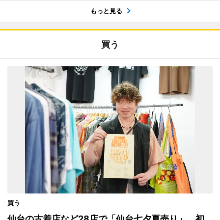
もっと見る
買う
買う
仙台の古着店など28店で「仙台七夕夏売り」 初