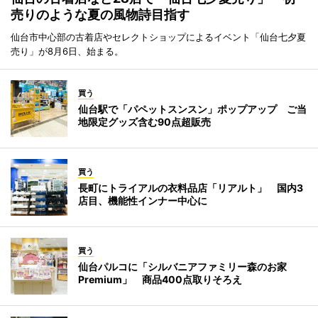
売りのような夏の風物詩目指す
仙台市中心部の古着店やセレクトショップによるイベント「仙台七夕夏
売り」が8月6日、始まる。
買う
仙台駅で「パペットスンスン」ポップアップ ご当
地限定グッズ含む90点超販売
買う
長町にトライアルの衣料品店「リアルト」 国内3
店目、機能性インナー中心に
買う
仙台パルコに「シルバニアファミリー森のお家
Premium」 商品400点取りそろえ