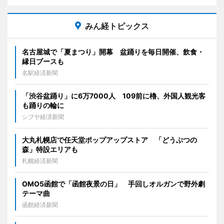
みん経トピックス
名古屋城で「夏まつり」開幕 盆踊りを毎日開催、飲食・
縁日ブースも
名駅経済新聞
「渋谷盆踊り」に6万7000人 109前に櫓、外国人観光客
も踊りの輪に
シブヤ経済新聞
大丸札幌店で任天堂ポップアップストア 「どうぶつの
森」特設エリアも
札幌経済新聞
OMO5函館で「函館夜景の日」 手回しオルガンで野外劇
テーマ曲
函館経済新聞