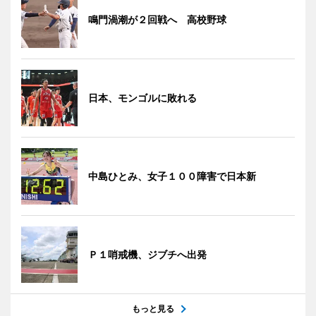
鳴門渦潮が２回戦へ 高校野球
日本、モンゴルに敗れる
中島ひとみ、女子１００障害で日本新
Ｐ１哨戒機、ジブチへ出発
もっと見る