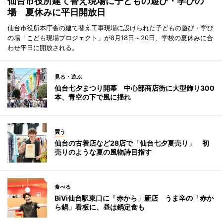
仙台市役所建て替え現場に子どもの遊び・学びの
場 夏休みに平日開放日
仙台市役所本庁舎の建て替え工事現場に設けられた子どもの遊び・学び
の場「こども現場プロジェクト」が8月18日～20日、学校の夏休みに合
わせ平日に開放される。
見る・遊ぶ
仙台七夕まつり開幕 中心部商店街に大型飾り300
本、青空の下で風に揺れ
買う
仙台の古着店など28店で「仙台七夕夏売り」 初
売りのような夏の風物詩目指す
食べる
BiVi仙台駅東口に「赤から」新店 うま辛の「赤か
ら鍋」看板に、昼は鍋定食も