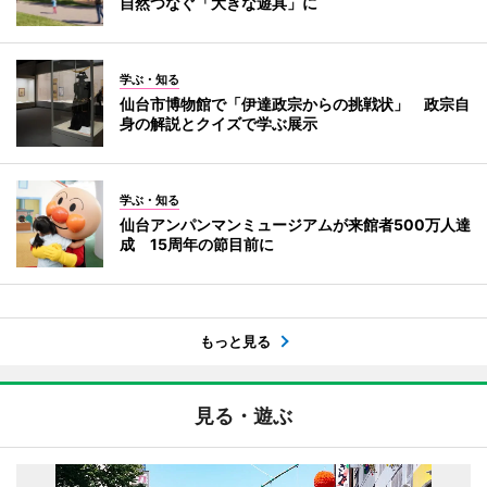
自然つなぐ「大きな遊具」に
学ぶ・知る
仙台市博物館で「伊達政宗からの挑戦状」 政宗自
身の解説とクイズで学ぶ展示
学ぶ・知る
仙台アンパンマンミュージアムが来館者500万人達
成 15周年の節目前に
もっと見る
見る・遊ぶ