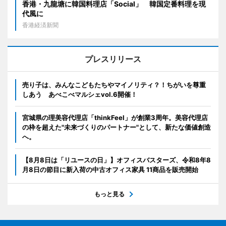
香港・九龍塘に韓国料理店「Social」 韓国定番料理を現
代風に
香港経済新聞
プレスリリース
売り子は、みんなこどもたちやマイノリティ？！ちがいを尊重
しあう あべこべマルシェvol.6開催！
宮城県の理美容代理店「thinkFeel」が創業3周年。美容代理店
の枠を超えた"未来づくりのパートナー"として、新たな価値創造
へ。
【8月8日は「リユースの日」】オフィスバスターズ、令和8年8
月8日の節目に新入荷の中古オフィス家具 11商品を販売開始
もっと見る