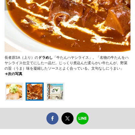
長者原SA（上り）の
ドラめし
「牛たんハヤシライス」。「名物の牛たんをハ
ヤシライス仕立てにした一品だ。じっくり煮込んだ柔らかい牛たんが、野菜
の旨（うま）味を凝縮したソースとよく合っている。文句なしにうまい」
→次の写真