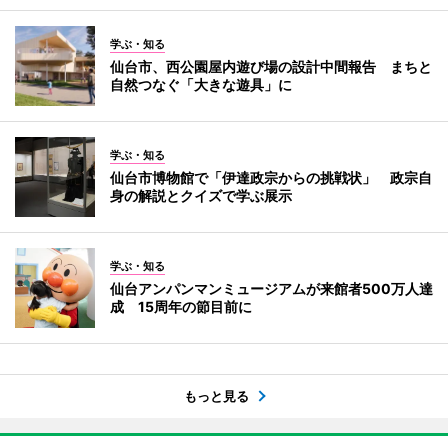
学ぶ・知る
仙台市、西公園屋内遊び場の設計中間報告 まちと
自然つなぐ「大きな遊具」に
学ぶ・知る
仙台市博物館で「伊達政宗からの挑戦状」 政宗自
身の解説とクイズで学ぶ展示
学ぶ・知る
仙台アンパンマンミュージアムが来館者500万人達
成 15周年の節目前に
もっと見る