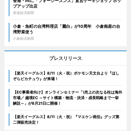
香港・ifcに「フォーシーズンズ」直営ケーキショップ ポッ
プアップ出店
香港経済新聞
小倉・魚町の台湾料理店「麗白」が10周年 小倉南産の台
湾野菜使う
小倉経済新聞
プレスリリース
【楽天イーグルス】8/11（火・祝）ポケモン天文台より『ほし
ぞらピカチュウ』が来場！
【EC事業者向け】オンラインセミナー「\売上の次なる柱は海外
市場／ 越境EC ～サイト構築・物流・決済・成長戦略まで一挙
解説～」が8月21日に開催！
【楽天イーグルス】8/11（火・祝）『マエケン画伯』グッズ第
二弾販売決定！