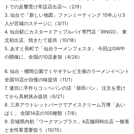
トでの反響受け常設店出店へ（2/9）
3. 仙台で「新しい地図」ファンミーティング 15年ぶり3
人が宮城のステージに（3/11）
4. 仙台駅にカスタードアップルパイ専門店「RINGO」 東
北初出店、焼きたて提供（10/18）
5. あすと長町で「仙台ラーメンフェスタ」 今回はGW中
の開催に、全国の10店参加（4/26）
6. 仙台・榴岡公園でミヤギテレビ主催のラーメンイベント
全国10店が自慢の味提供（11/1）
7. 連坊に手作りコッペパンの店「柴田パン」 注文を受け
てから具材挟み提供（6/21）
8. 三井アウトレットパークでアイスクリーム万博「あい
ぱく」 全国14店の100種類（7/6）
9. 宮城県内初「ワークマンプラス」4店舗同時出店 一般客
と女性客需要狙う（10/15）