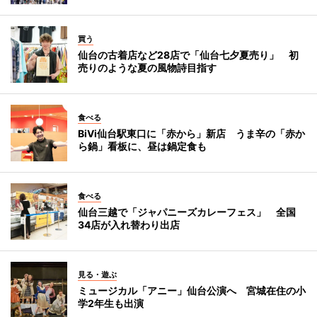
買う
仙台の古着店など28店で「仙台七夕夏売り」 初
売りのような夏の風物詩目指す
食べる
BiVi仙台駅東口に「赤から」新店 うま辛の「赤か
ら鍋」看板に、昼は鍋定食も
食べる
仙台三越で「ジャパニーズカレーフェス」 全国
34店が入れ替わり出店
見る・遊ぶ
ミュージカル「アニー」仙台公演へ 宮城在住の小
学2年生も出演