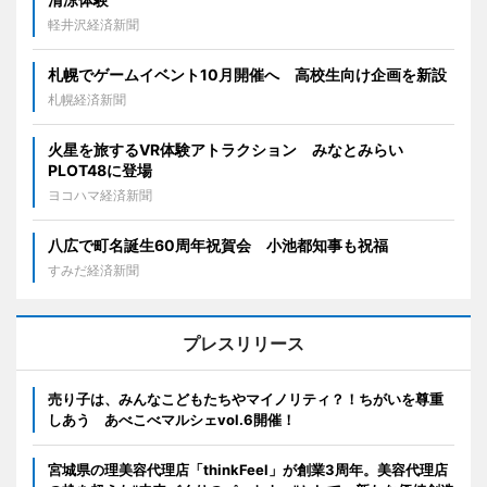
軽井沢経済新聞
札幌でゲームイベント10月開催へ 高校生向け企画を新設
札幌経済新聞
火星を旅するVR体験アトラクション みなとみらい
PLOT48に登場
ヨコハマ経済新聞
八広で町名誕生60周年祝賀会 小池都知事も祝福
すみだ経済新聞
プレスリリース
売り子は、みんなこどもたちやマイノリティ？！ちがいを尊重
しあう あべこべマルシェvol.6開催！
宮城県の理美容代理店「thinkFeel」が創業3周年。美容代理店