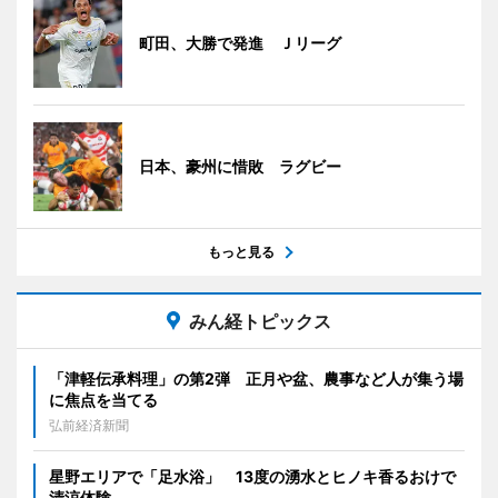
町田、大勝で発進 Ｊリーグ
日本、豪州に惜敗 ラグビー
もっと見る
みん経トピックス
「津軽伝承料理」の第2弾 正月や盆、農事など人が集う場
に焦点を当てる
弘前経済新聞
星野エリアで「足水浴」 13度の湧水とヒノキ香るおけで
清涼体験