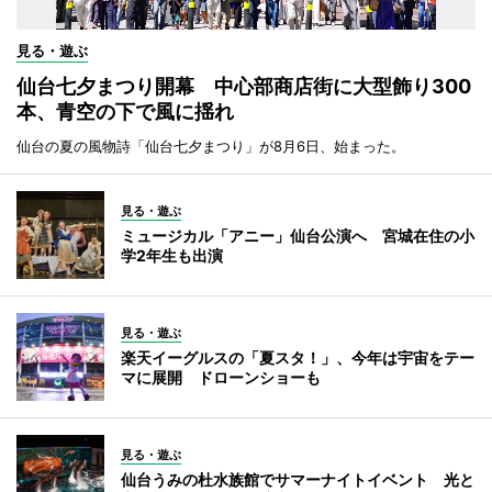
見る・遊ぶ
仙台七夕まつり開幕 中心部商店街に大型飾り300
本、青空の下で風に揺れ
仙台の夏の風物詩「仙台七夕まつり」が8月6日、始まった。
見る・遊ぶ
ミュージカル「アニー」仙台公演へ 宮城在住の小
学2年生も出演
見る・遊ぶ
楽天イーグルスの「夏スタ！」、今年は宇宙をテー
マに展開 ドローンショーも
見る・遊ぶ
仙台うみの杜水族館でサマーナイトイベント 光と