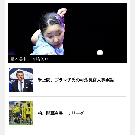
張本美和、４強入り
米上院、ブランチ氏の司法長官人事承認
柏、開幕白星 Ｊリーグ