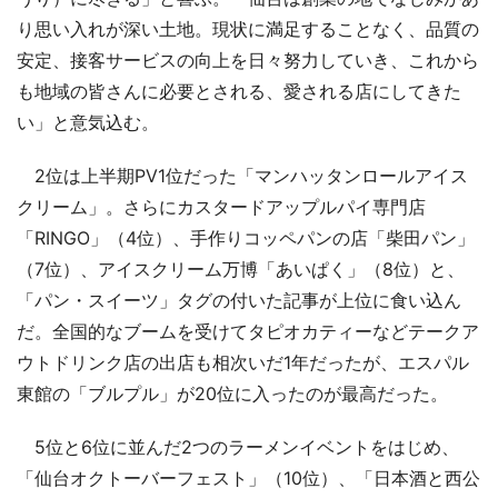
り思い入れが深い土地。現状に満足することなく、品質の
安定、接客サービスの向上を日々努力していき、これから
も地域の皆さんに必要とされる、愛される店にしてきた
い」と意気込む。
2位は上半期PV1位だった「マンハッタンロールアイス
クリーム」。さらにカスタードアップルパイ専門店
「RINGO」（4位）、手作りコッペパンの店「柴田パン」
（7位）、アイスクリーム万博「あいぱく」（8位）と、
「パン・スイーツ」タグの付いた記事が上位に食い込ん
だ。全国的なブームを受けてタピオカティーなどテークア
ウトドリンク店の出店も相次いだ1年だったが、エスパル
東館の「ブルプル」が20位に入ったのが最高だった。
5位と6位に並んだ2つのラーメンイベントをはじめ、
「仙台オクトーバーフェスト」（10位）、「日本酒と西公