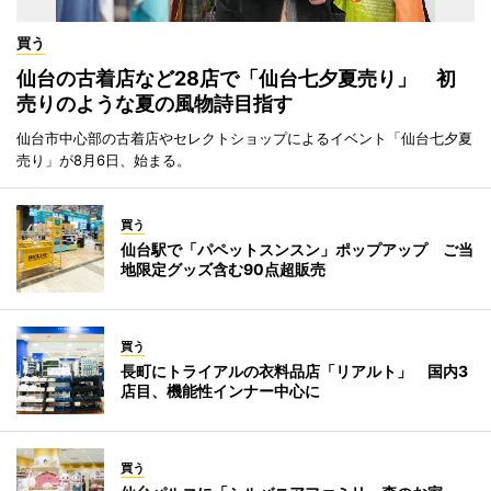
買う
仙台の古着店など28店で「仙台七夕夏売り」 初
売りのような夏の風物詩目指す
仙台市中心部の古着店やセレクトショップによるイベント「仙台七夕夏
売り」が8月6日、始まる。
買う
仙台駅で「パペットスンスン」ポップアップ ご当
地限定グッズ含む90点超販売
買う
長町にトライアルの衣料品店「リアルト」 国内3
店目、機能性インナー中心に
買う