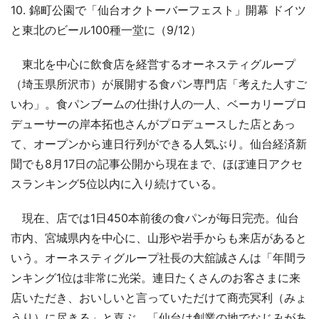
10. 錦町公園で「仙台オクトーバーフェスト」開幕 ドイツ
と東北のビール100種一堂に（9/12）
東北を中心に飲食店を経営するオーネスティグループ
（埼玉県所沢市）が展開する食パン専門店「考えた人すご
いわ」。食パンブームの仕掛け人の一人、ベーカリープロ
デューサーの岸本拓也さんがプロデュースした店とあっ
て、オープンから連日行列ができる人気ぶり。仙台経済新
聞でも8月17日の記事公開から現在まで、ほぼ連日アクセ
スランキング5位以内に入り続けている。
現在、店では1日450本前後の食パンが毎日完売。仙台
市内、宮城県内を中心に、山形や岩手からも来店があると
いう。オーネスティグループ社長の大舘誠さんは「年間ラ
ンキング1位は非常に光栄。連日たくさんのお客さまに来
店いただき、おいしいと言っていただけて商売冥利（みょ
うり）に尽きる」と喜ぶ。「仙台は創業の地でなじみがあ