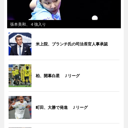
張本美和、４強入り
米上院、ブランチ氏の司法長官人事承認
柏、開幕白星 Ｊリーグ
町田、大勝で発進 Ｊリーグ