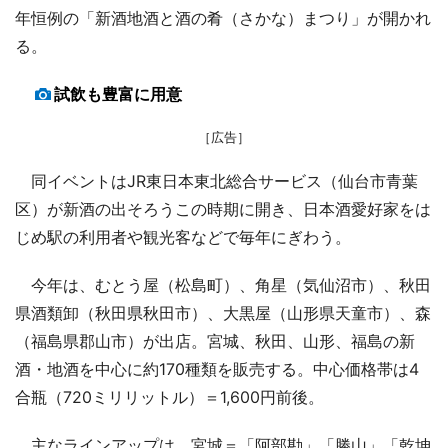
年恒例の「新酒地酒と酒の肴（さかな）まつり」が開かれ
る。
試飲も豊富に用意
［広告］
同イベントはJR東日本東北総合サービス（仙台市青葉
区）が新酒の出そろうこの時期に開き、日本酒愛好家をは
じめ駅の利用者や観光客などで毎年にぎわう。
今年は、むとう屋（松島町）、角星（気仙沼市）、秋田
県酒類卸（秋田県秋田市）、大黒屋（山形県天童市）、森
（福島県郡山市）が出店。宮城、秋田、山形、福島の新
酒・地酒を中心に約170種類を販売する。中心価格帯は4
合瓶（720ミリリットル）＝1,600円前後。
主なラインアップは、宮城＝「阿部勘」「勝山」「乾坤