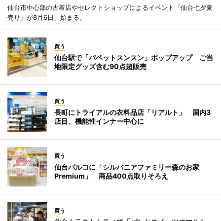
仙台市中心部の古着店やセレクトショップによるイベント「仙台七夕夏
売り」が8月6日、始まる。
買う
仙台駅で「パペットスンスン」ポップアップ ご当
地限定グッズ含む90点超販売
買う
長町にトライアルの衣料品店「リアルト」 国内3
店目、機能性インナー中心に
買う
仙台パルコに「シルバニアファミリー森のお家
Premium」 商品400点取りそろえ
買う