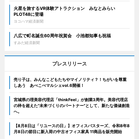
火星を旅するVR体験アトラクション みなとみらい
PLOT48に登場
ヨコハマ経済新聞
八広で町名誕生60周年祝賀会 小池都知事も祝福
すみだ経済新聞
プレスリリース
売り子は、みんなこどもたちやマイノリティ？！ちがいを尊重
しあう あべこべマルシェvol.6開催！
宮城県の理美容代理店「thinkFeel」が創業3周年。美容代理店
の枠を超えた"未来づくりのパートナー"として、新たな価値創造
へ。
【8月8日は「リユースの日」】オフィスバスターズ、令和8年8
月8日の節目に新入荷の中古オフィス家具 11商品を販売開始