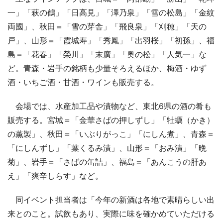
一」「萩の鶴」「日高見」「澤乃泉」「雪の松島」「金紋
両國」、秋田＝「雪の芽舎」「飛良泉」「刈穂」「天の
戸」、山形＝「霞城寿」「秀鳳」「出羽桜」「初孫」、福
島＝「花春」「榮川」「末廣」「奥の松」「人気一」な
ど。青森・岩手の銘柄も少量そろえるほか、梅酒・ゆず
酒・いちご酒・甘酒・ワインも販売する。
会場では、水産加工品や漬物など、東北6県の酒の肴も
販売する。宮城＝「金華さばの押しずし」「牡蠣（かき）
の薫製」、秋田＝「いぶりがっこ」「にしん煮」、青森＝
「にしんずし」「葉くるみ漬」、山形＝「おみ漬」「晩
菊」、岩手＝「さばの缶詰」、福島＝「あんこうの肝あ
え」「爽辛しらす」など。
同イベント担当者は「今年の新酒は各地で素晴らしい出
来とのこと。試飲もあり、実際に味を確かめていただける