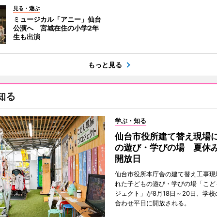
見る・遊ぶ
ミュージカル「アニー」仙台
公演へ 宮城在住の小学2年
生も出演
もっと見る
知る
学ぶ・知る
仙台市役所建て替え現場
の遊び・学びの場 夏休
開放日
仙台市役所本庁舎の建て替え工事現
れた子どもの遊び・学びの場「こど
ジェクト」が8月18日～20日、学
合わせ平日に開放される。