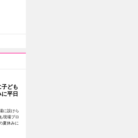
に子ども
みに平日
場に設けら
も現場プロ
校の夏休みに