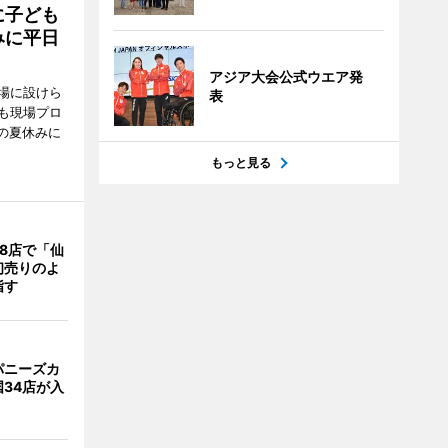
に子ども
みに平日
アジア大会公式ウエア発
場に設けら
表
も現場プロ
校の夏休みに
もっと見る
8店で「仙
初売りのよ
指す
パニーズカ
34店が入