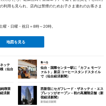
の利用も見られ、店内は禁煙のためお子さま連れのお客さま
土曜・日曜・祝日＝8時～20時。
地図を見る
食べる
ネッテ
仙台・国際センター駅に「カフェ モーツ
模（仙台
ァルト」新店 コーヒースタンドスタイル
で（仙台経済新聞）
舗純喫茶
西新宿にセガフレード・ザネッティ・エス
経済新
プレッソがオープン－初の高層階店舗（新
宿経済新聞）
新宿経済新聞