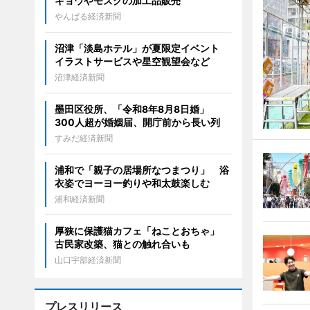
キョウやモズクの加工品販売
やんばる経済新聞
沼津「淡島ホテル」が夏限定イベント
イラストサービスや星空観望会など
沼津経済新聞
墨田区役所、「令和8年8月8日婚」
300人超が婚姻届、開庁前から長い列
すみだ経済新聞
浦和で「親子の居場所なつまつり」 浴
衣姿でヨーヨー釣りや和太鼓楽しむ
浦和経済新聞
厚狭に保護猫カフェ「ねことおちゃ」
古民家改築、猫との触れ合いも
山口宇部経済新聞
プレスリリース