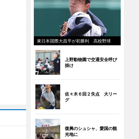
東日本国際大昌平が初勝利 高校野球
上野動物園で交通安全呼び
掛け
佐々木６回２失点 大リー
グ
復興のシュシャ、愛国の観
光地に