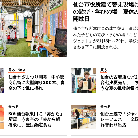
仙台市役所建て替え現場
の遊び・学びの場 夏休
開放日
仙台市役所本庁舎の建て替え工事現
れた子どもの遊び・学びの場「こど
ジェクト」が8月18日～20日、学
合わせ平日に開放される。
見る・遊ぶ
買う
仙台七夕まつり開幕 中心部
仙台の古着店など2
商店街に大型飾り300本、青
台七夕夏売り」 
空の下で風に揺れ
うな夏の風物詩目
食べる
食べる
BiVi仙台駅東口に「赤から」
仙台三越で「ジャ
新店 うま辛の「赤から鍋」
レーフェス」 全国
看板に、昼は鍋定食も
れ替わり出店