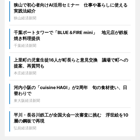
狭山で初心者向けAI活用セミナー 仕事や暮らしに使える
実践法紹介
狭山経済新聞
千葉ポートタワーで「BLUE＆FIRE mini」 地元店が鉄板
焼き料理提供
千葉経済新聞
上里町の児童生徒16人が町長らと意見交換 議場で町への
提案、再質問も
本庄経済新聞
河内小阪の「cuisine HAGI」が2周年 旬の食材使い、日
替わりで
東大阪経済新聞
平川・長谷川鉄工が全国大会一次審査に挑む 浮世絵を10
層の鋼板で再現
弘前経済新聞