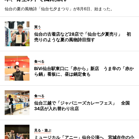
仙台の夏の風物詩「仙台七夕まつり」が8月6日、始まった。
買う
仙台の古着店など28店で「仙台七夕夏売り」 初
売りのような夏の風物詩目指す
食べる
BiVi仙台駅東口に「赤から」新店 うま辛の「赤か
ら鍋」看板に、昼は鍋定食も
食べる
仙台三越で「ジャパニーズカレーフェス」 全国
34店が入れ替わり出店
見る・遊ぶ
ミュージカル「アニー」仙台公演へ 宮城在住の小