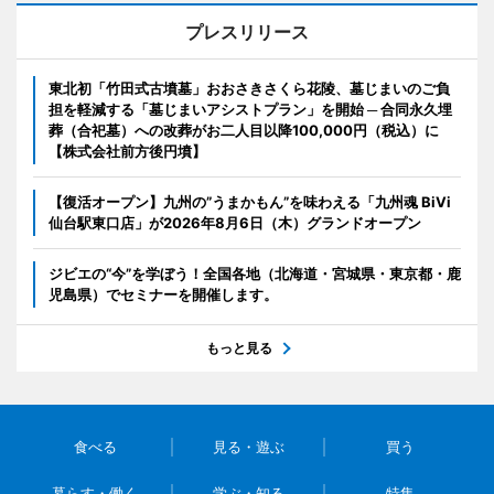
プレスリリース
東北初「竹田式古墳墓」おおさきさくら花陵、墓じまいのご負
担を軽減する「墓じまいアシストプラン」を開始 ─ 合同永久埋
葬（合祀墓）への改葬がお二人目以降100,000円（税込）に
【株式会社前方後円墳】
【復活オープン】九州の”うまかもん”を味わえる「九州魂 BiVi
仙台駅東口店」が2026年8月6日（木）グランドオープン
ジビエの“今”を学ぼう！全国各地（北海道・宮城県・東京都・鹿
児島県）でセミナーを開催します。
もっと見る
食べる
見る・遊ぶ
買う
暮らす・働く
学ぶ・知る
特集