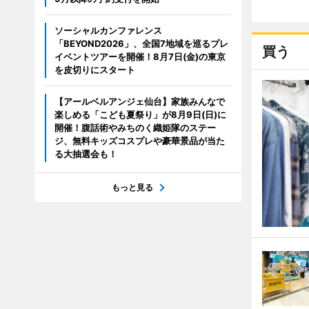
ソーシャルカンファレンス
「BEYOND2026」、全国7地域を巡るプレ
買う
イベントツアーを開催！8月7日(金)の東京
を皮切りにスタート
【アールベルアンジェ仙台】家族みんなで
楽しめる「こども夏祭り」が8月9日(日)に
開催！腹話術やみちのく織姫隊のステー
ジ、無料キッズコスプレや豪華景品が当た
る大抽選会も！
もっと見る