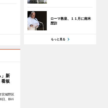
ローマ教皇、１１月に南米
歴訪
もっと見る
ら」新
」看板
市宮城野区
6日、BiVi