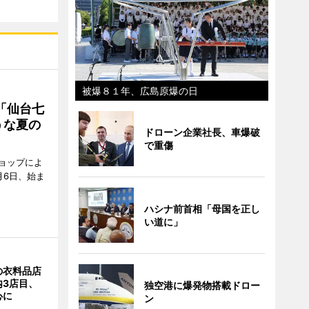
被爆８１年、広島原爆の日
「仙台七
うな夏の
ドローン企業社長、車爆破
で重傷
ョップによ
月6日、始ま
ハシナ前首相「母国を正し
い道に」
の衣料品店
内3店目、
独空港に爆発物搭載ドロー
心に
ン