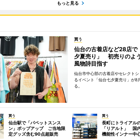
もっと見る
買う
仙台の古着店など28店で
夕夏売り」 初売りのよ
風物詩目指す
仙台市中心部の古着店やセレクトシ
るイベント「仙台七夕夏売り」が8
る。
買う
買う
仙台駅で「パペットスンス
長町にトライアル
ン」ポップアップ ご当地限
「リアルト」 国
定グッズ含む90点超販売
機能性インナー中