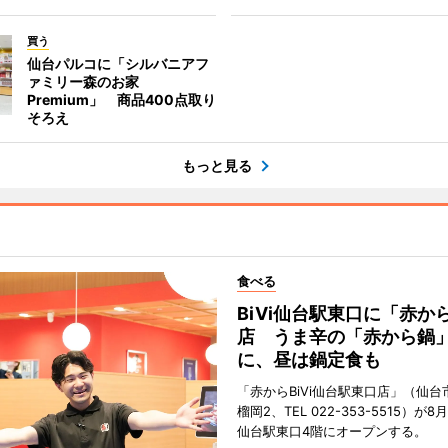
買う
仙台パルコに「シルバニアフ
ァミリー森のお家
Premium」 商品400点取り
そろえ
もっと見る
食べる
BiVi仙台駅東口に「赤か
店 うま辛の「赤から鍋
に、昼は鍋定食も
「赤からBiVi仙台駅東口店」（仙台
榴岡2、TEL 022-353-5515）が8月
仙台駅東口4階にオープンする。