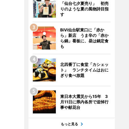
「仙台七夕夏売り」 初売
りのような夏の風物詩目指
す
BiVi仙台駅東口に「赤か
ら」新店 うま辛の「赤か
ら鍋」看板に、昼は鍋定食
も
北四番丁に食堂「カシェッ
ト」 ランチタイムはおに
ぎり食べ放題
東日本大震災から15年 3
月11日に県内各所で追悼行
事や献花台
もっと見る