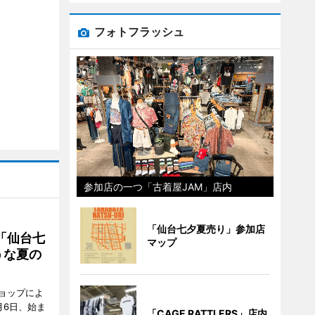
フォトフラッシュ
参加店の一つ「古着屋JAM」店内
「仙台七夕夏売り」参加店
「仙台七
マップ
うな夏の
ョップによ
月6日、始ま
「CAGE RATTLERS」店内