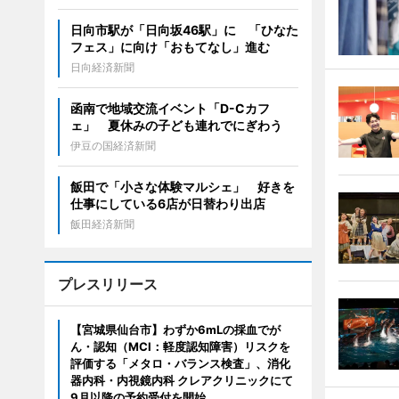
日向市駅が「日向坂46駅」に 「ひなた
フェス」に向け「おもてなし」進む
日向経済新聞
函南で地域交流イベント「D-Cカフ
ェ」 夏休みの子ども連れでにぎわう
伊豆の国経済新聞
飯田で「小さな体験マルシェ」 好きを
仕事にしている6店が日替わり出店
飯田経済新聞
プレスリリース
【宮城県仙台市】わずか6mLの採血でが
ん・認知（MCI：軽度認知障害）リスクを
評価する「メタロ・バランス検査」、消化
器内科・内視鏡内科 クレアクリニックにて
9月以降の予約受付を開始