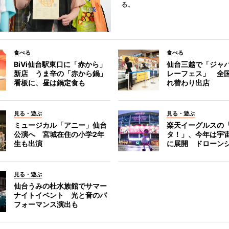
る。
食べる
食べる
BiVi仙台駅東口に「赤から」
仙台三越で「ジャ
新店 うま辛の「赤から鍋」
レーフェス」 全国
看板に、昼は鍋定食も
れ替わり出店
見る・遊ぶ
見る・遊ぶ
ミュージカル「アニー」仙台
楽天イーグルスの
公演へ 宮城在住の小学2年
タ！」、今年は宇
生も出演
に展開 ドローン
見る・遊ぶ
仙台うみの杜水族館でサマー
ナイトイベント 光と音のパ
フォーマンス演出も