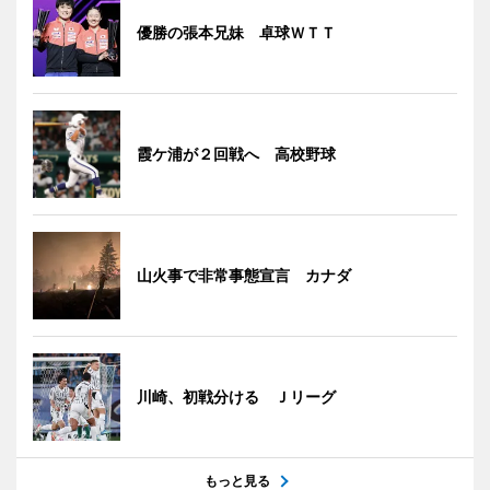
優勝の張本兄妹 卓球ＷＴＴ
霞ケ浦が２回戦へ 高校野球
山火事で非常事態宣言 カナダ
川崎、初戦分ける Ｊリーグ
もっと見る