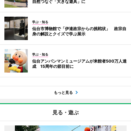
自然つなぐ「大きな遊具」に
学ぶ・知る
仙台市博物館で「伊達政宗からの挑戦状」 政宗自
身の解説とクイズで学ぶ展示
学ぶ・知る
仙台アンパンマンミュージアムが来館者500万人達
成 15周年の節目前に
もっと見る
見る・遊ぶ