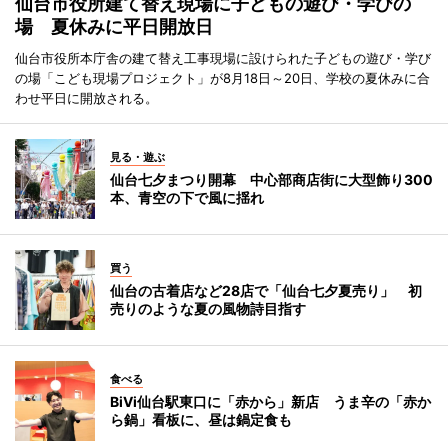
仙台市役所建て替え現場に子どもの遊び・学びの
場 夏休みに平日開放日
仙台市役所本庁舎の建て替え工事現場に設けられた子どもの遊び・学び
の場「こども現場プロジェクト」が8月18日～20日、学校の夏休みに合
わせ平日に開放される。
見る・遊ぶ
仙台七夕まつり開幕 中心部商店街に大型飾り300
本、青空の下で風に揺れ
買う
仙台の古着店など28店で「仙台七夕夏売り」 初
売りのような夏の風物詩目指す
食べる
BiVi仙台駅東口に「赤から」新店 うま辛の「赤か
ら鍋」看板に、昼は鍋定食も