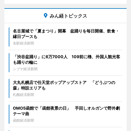
みん経トピックス
名古屋城で「夏まつり」開幕 盆踊りを毎日開催、飲食・
縁日ブースも
名駅経済新聞
「渋谷盆踊り」に6万7000人 109前に櫓、外国人観光客
も踊りの輪に
シブヤ経済新聞
大丸札幌店で任天堂ポップアップストア 「どうぶつの
森」特設エリアも
札幌経済新聞
OMO5函館で「函館夜景の日」 手回しオルガンで野外劇
テーマ曲
函館経済新聞