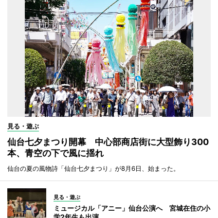
見る・遊ぶ
仙台七夕まつり開幕 中心部商店街に大型飾り300
本、青空の下で風に揺れ
仙台の夏の風物詩「仙台七夕まつり」が8月6日、始まった。
見る・遊ぶ
ミュージカル「アニー」仙台公演へ 宮城在住の小
学2年生も出演