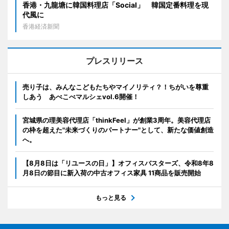
香港・九龍塘に韓国料理店「Social」 韓国定番料理を現
代風に
香港経済新聞
プレスリリース
売り子は、みんなこどもたちやマイノリティ？！ちがいを尊重
しあう あべこべマルシェvol.6開催！
宮城県の理美容代理店「thinkFeel」が創業3周年。美容代理店
の枠を超えた"未来づくりのパートナー"として、新たな価値創造
へ。
【8月8日は「リユースの日」】オフィスバスターズ、令和8年8
月8日の節目に新入荷の中古オフィス家具 11商品を販売開始
もっと見る