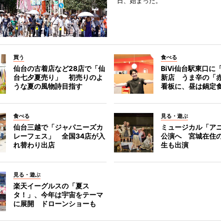
日、始まった。
買う
食べる
仙台の古着店など28店で「仙
BiVi仙台駅東口に
台七夕夏売り」 初売りのよ
新店 うま辛の「
うな夏の風物詩目指す
看板に、昼は鍋定
食べる
見る・遊ぶ
仙台三越で「ジャパニーズカ
ミュージカル「ア
レーフェス」 全国34店が入
公演へ 宮城在住
れ替わり出店
生も出演
見る・遊ぶ
楽天イーグルスの「夏ス
タ！」、今年は宇宙をテーマ
に展開 ドローンショーも