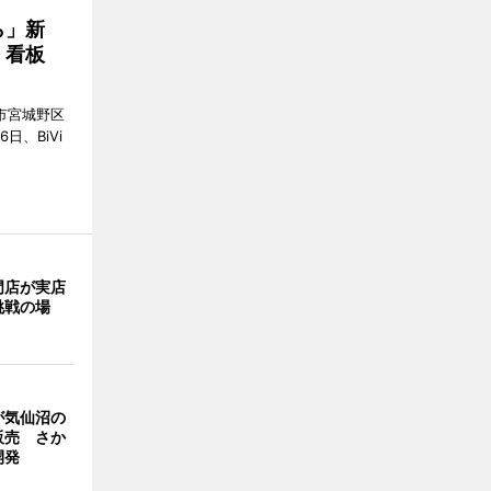
ら」新
」看板
市宮城野区
6日、BiVi
門店が実店
挑戦の場
が気仙沼の
販売 さか
開発