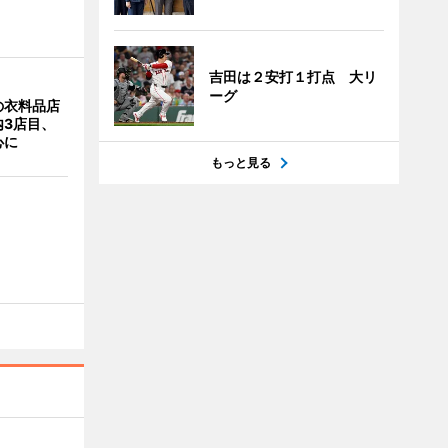
吉田は２安打１打点 大リ
ーグ
の衣料品店
内3店目、
心に
もっと見る