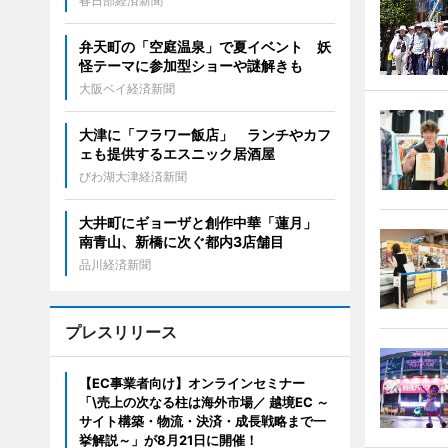
春日部経済新聞
弁天町の「空庭温泉」で夏イベント 妖
怪テーマに参加型ショーや謎解きも
大阪ベイ経済新聞
大津に「フラワー飯店」 ランチやカフ
ェも提供するエスニック居酒屋
びわ湖大津経済新聞
大井町にギョーザと創作中華「蓮月」
南青山、新橋に次ぐ都内3店舗目
品川経済新聞
プレスリリース
【EC事業者向け】オンラインセミナー
「\売上の次なる柱は海外市場／ 越境EC ～
サイト構築・物流・決済・成長戦略まで一
挙解説～」が8月21日に開催！