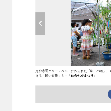
定禅寺通グリーンベルトに作られた「願いの道」。
きる「願い短冊」も－
「仙台七夕まつり」