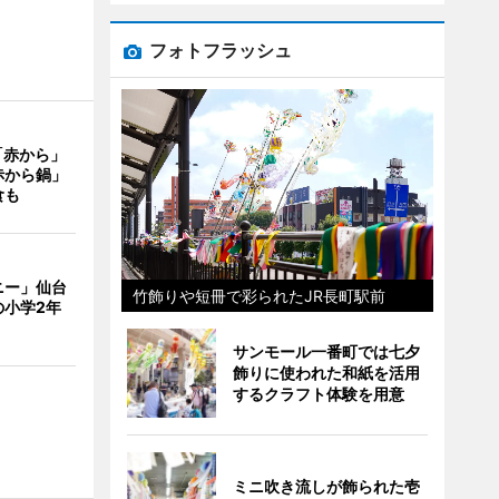
フォトフラッシュ
「赤から」
赤から鍋」
食も
ニー」仙台
竹飾りや短冊で彩られたJR長町駅前
の小学2年
サンモール一番町では七夕
飾りに使われた和紙を活用
するクラフト体験を用意
ミニ吹き流しが飾られた壱