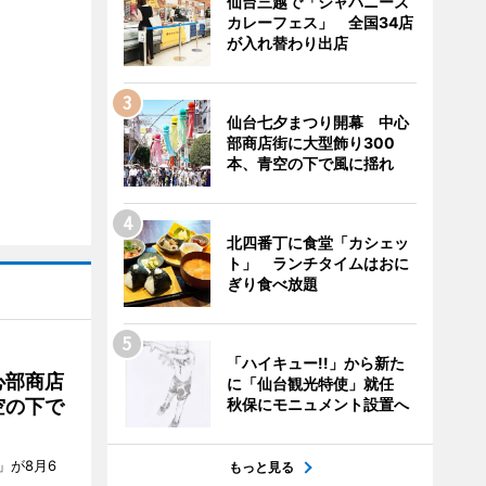
仙台三越で「ジャパニーズ
カレーフェス」 全国34店
が入れ替わり出店
仙台七夕まつり開幕 中心
部商店街に大型飾り300
本、青空の下で風に揺れ
北四番丁に食堂「カシェッ
ト」 ランチタイムはおに
ぎり食べ放題
「ハイキュー!!」から新た
心部商店
に「仙台観光特使」就任
空の下で
秋保にモニュメント設置へ
」が8月6
もっと見る