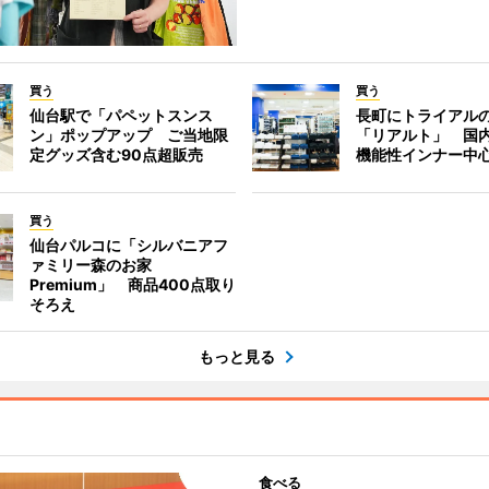
買う
買う
仙台駅で「パペットスンス
長町にトライアル
ン」ポップアップ ご当地限
「リアルト」 国
定グッズ含む90点超販売
機能性インナー中
買う
仙台パルコに「シルバニアフ
ァミリー森のお家
Premium」 商品400点取り
そろえ
もっと見る
食べる