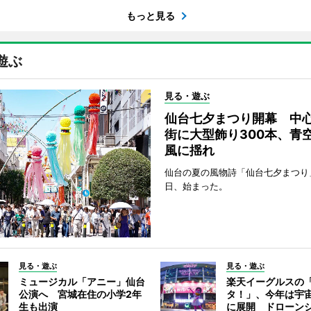
もっと見る
遊ぶ
見る・遊ぶ
仙台七夕まつり開幕 中
街に大型飾り300本、青
風に揺れ
仙台の夏の風物詩「仙台七夕まつり
日、始まった。
見る・遊ぶ
見る・遊ぶ
ミュージカル「アニー」仙台
楽天イーグルスの
公演へ 宮城在住の小学2年
タ！」、今年は宇
生も出演
に展開 ドローン