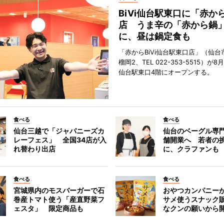
BiVi仙台駅東口に「赤か
店 うま辛の「赤から鍋
に、昼は鍋定食も
「赤からBiVi仙台駅東口店」（仙台
榴岡2、TEL 022-353-5515）が8月
仙台駅東口4階にオープンする。
食べる
食べる
仙台三越で「ジャパニーズカ
仙台のベーグル専
レーフェス」 全国34店が入
舗開業へ 若者の
れ替わり出店
に、クラファンも
食べる
食べる
宮城県内のモスバーガーで石
おやつカンパニー
巻産トマト使う「産直野菜フ
サメ使うスナック
ェスタ」 限定商品も
なクンの願いから