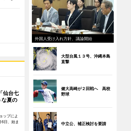
外国人受け入れ方針、議論開始
大型台風１３号、沖縄本島
直撃
健大高崎が２回戦へ 高校
「仙台七
野球
うな夏の
ョップによ
月6日、始ま
中立公、補正検討を要請