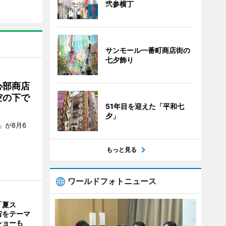
弐参横丁
サンモール一番町商店街の
七夕飾り
心部商店
空の下で
51年目を迎えた「平和七
夕」
」が8月6
もっと見る
ワールドフォトニュース
「夏ス
宙をテーマ
ショーも