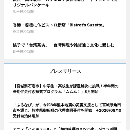
リジナルパンケーキ
浜松経済新聞
香港・啓徳に仏ビストロ新店「Bistrot's Suzette」
香港経済新聞
銚子で「台湾茶坊」 台湾料理や雑貨通じ文化に親しむ
銚子経済新聞
プレスリリース
【宮城県石巻市】中学生・高校生が課題解決に挑戦！半年間の
長期伴走付き探究プログラム「ムムム！」8月開始
「ふるなび」が、令和8年熊本地震の災害支援として宮城県角田
市を通じ、熊本県御船町の代理寄附受付を開始 ※2026/08/10
受付自治体追加
アニメ「ハイキュー!!」と「焼肉冷麺やまなか家」がコラボ開