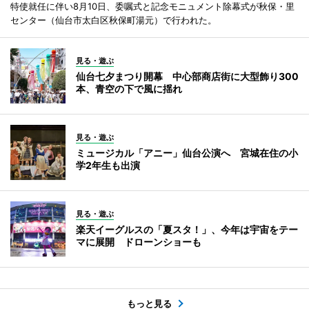
特使就任に伴い8月10日、委嘱式と記念モニュメント除幕式が秋保・里
センター（仙台市太白区秋保町湯元）で行われた。
見る・遊ぶ
仙台七夕まつり開幕 中心部商店街に大型飾り300
本、青空の下で風に揺れ
見る・遊ぶ
ミュージカル「アニー」仙台公演へ 宮城在住の小
学2年生も出演
見る・遊ぶ
楽天イーグルスの「夏スタ！」、今年は宇宙をテー
マに展開 ドローンショーも
もっと見る