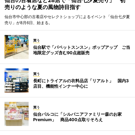
仙台の古着店など28店で「仙台七夕夏売り」 初
売りのような夏の風物詩目指す
仙台市中心部の古着店やセレクトショップによるイベント「仙台七夕夏
売り」が8月6日、始まる。
買う
仙台駅で「パペットスンスン」ポップアップ ご当
地限定グッズ含む90点超販売
買う
長町にトライアルの衣料品店「リアルト」 国内3
店目、機能性インナー中心に
買う
仙台パルコに「シルバニアファミリー森のお家
Premium」 商品400点取りそろえ