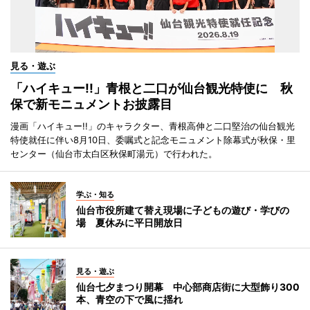
見る・遊ぶ
「ハイキュー!!」青根と二口が仙台観光特使に 秋
保で新モニュメントお披露目
漫画「ハイキュー!!」のキャラクター、青根高伸と二口堅治の仙台観光
特使就任に伴い8月10日、委嘱式と記念モニュメント除幕式が秋保・里
センター（仙台市太白区秋保町湯元）で行われた。
学ぶ・知る
仙台市役所建て替え現場に子どもの遊び・学びの
場 夏休みに平日開放日
見る・遊ぶ
仙台七夕まつり開幕 中心部商店街に大型飾り300
本、青空の下で風に揺れ