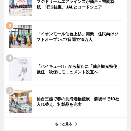
フジドリームエアラインズが仙台－福岡就
航 1日2往復、JALとコードシェア
「イオンモール仙台上杉」開業 住民向けソ
フトオープンに7日間で15万人
「ハイキュー!!」から新たに「仙台観光特使」
就任 秋保にモニュメント設置へ
仙台三越で春の北海道物産展 前後半で10社
入れ替え、乳製品を充実
もっと見る