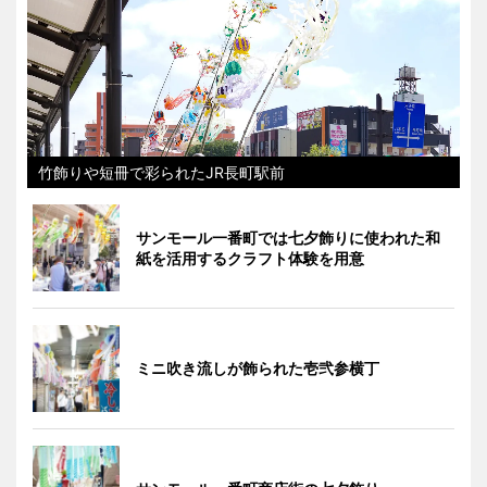
竹飾りや短冊で彩られたJR長町駅前
サンモール一番町では七夕飾りに使われた和
紙を活用するクラフト体験を用意
ミニ吹き流しが飾られた壱弐参横丁