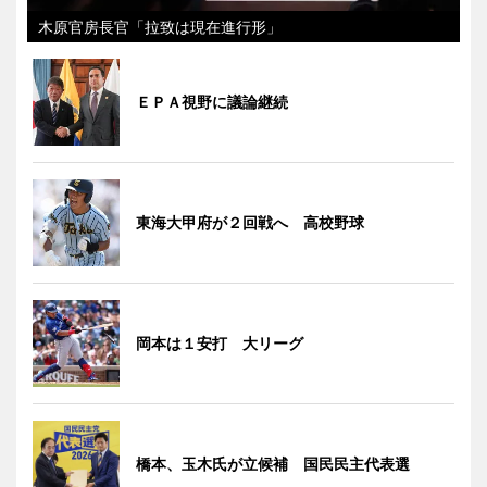
木原官房長官「拉致は現在進行形」
ＥＰＡ視野に議論継続
東海大甲府が２回戦へ 高校野球
岡本は１安打 大リーグ
橋本、玉木氏が立候補 国民民主代表選