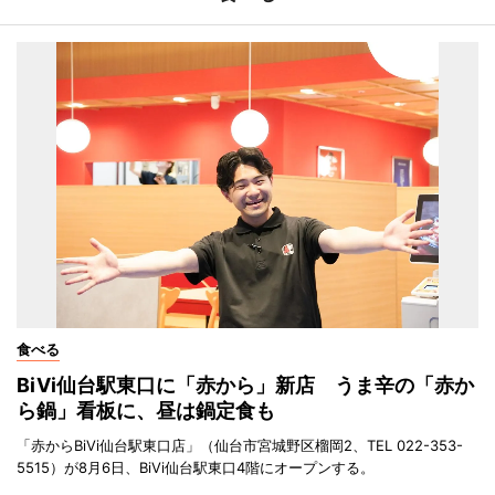
食べる
BiVi仙台駅東口に「赤から」新店 うま辛の「赤か
ら鍋」看板に、昼は鍋定食も
「赤からBiVi仙台駅東口店」（仙台市宮城野区榴岡2、TEL 022-353-
5515）が8月6日、BiVi仙台駅東口4階にオープンする。