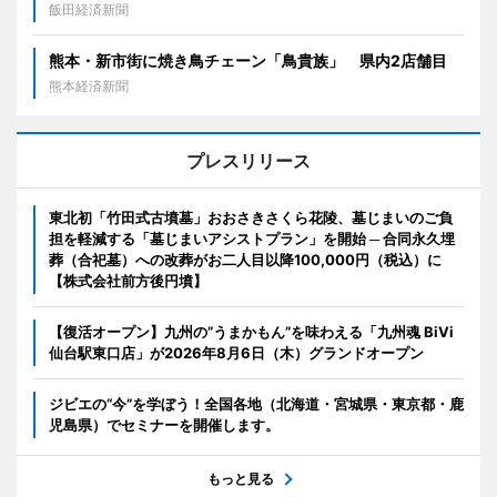
飯田経済新聞
熊本・新市街に焼き鳥チェーン「鳥貴族」 県内2店舗目
熊本経済新聞
プレスリリース
東北初「竹田式古墳墓」おおさきさくら花陵、墓じまいのご負
担を軽減する「墓じまいアシストプラン」を開始 ─ 合同永久埋
葬（合祀墓）への改葬がお二人目以降100,000円（税込）に
【株式会社前方後円墳】
【復活オープン】九州の”うまかもん”を味わえる「九州魂 BiVi
仙台駅東口店」が2026年8月6日（木）グランドオープン
ジビエの“今”を学ぼう！全国各地（北海道・宮城県・東京都・鹿
児島県）でセミナーを開催します。
もっと見る