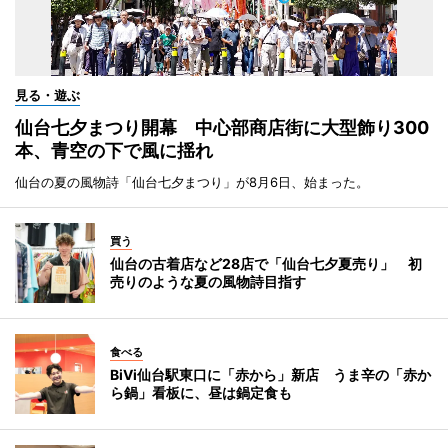
見る・遊ぶ
仙台七夕まつり開幕 中心部商店街に大型飾り300
本、青空の下で風に揺れ
仙台の夏の風物詩「仙台七夕まつり」が8月6日、始まった。
買う
仙台の古着店など28店で「仙台七夕夏売り」 初
売りのような夏の風物詩目指す
食べる
BiVi仙台駅東口に「赤から」新店 うま辛の「赤か
ら鍋」看板に、昼は鍋定食も