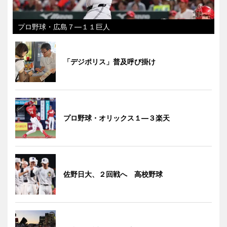
プロ野球・広島７―１１巨人
「デジポリス」普及呼び掛け
プロ野球・オリックス１―３楽天
佐野日大、２回戦へ 高校野球