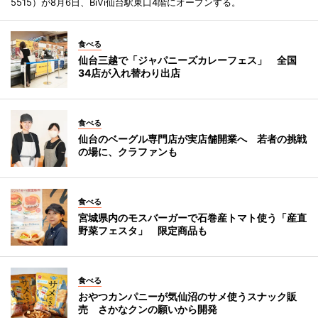
5515）が8月6日、BiVi仙台駅東口4階にオープンする。
食べる
仙台三越で「ジャパニーズカレーフェス」 全国
34店が入れ替わり出店
食べる
仙台のベーグル専門店が実店舗開業へ 若者の挑戦
の場に、クラファンも
食べる
宮城県内のモスバーガーで石巻産トマト使う「産直
野菜フェスタ」 限定商品も
食べる
おやつカンパニーが気仙沼のサメ使うスナック販
売 さかなクンの願いから開発