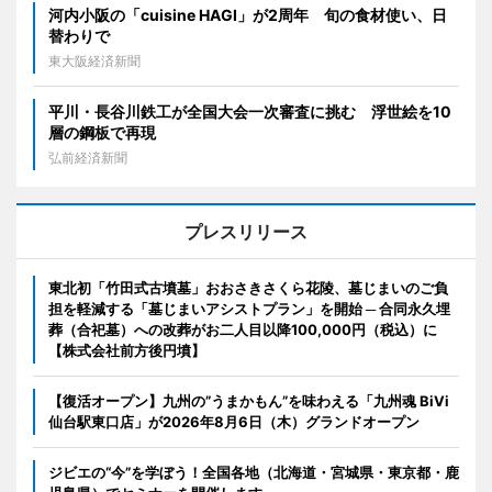
河内小阪の「cuisine HAGI」が2周年 旬の食材使い、日
替わりで
東大阪経済新聞
平川・長谷川鉄工が全国大会一次審査に挑む 浮世絵を10
層の鋼板で再現
弘前経済新聞
プレスリリース
東北初「竹田式古墳墓」おおさきさくら花陵、墓じまいのご負
担を軽減する「墓じまいアシストプラン」を開始 ─ 合同永久埋
葬（合祀墓）への改葬がお二人目以降100,000円（税込）に
【株式会社前方後円墳】
【復活オープン】九州の”うまかもん”を味わえる「九州魂 BiVi
仙台駅東口店」が2026年8月6日（木）グランドオープン
ジビエの“今”を学ぼう！全国各地（北海道・宮城県・東京都・鹿