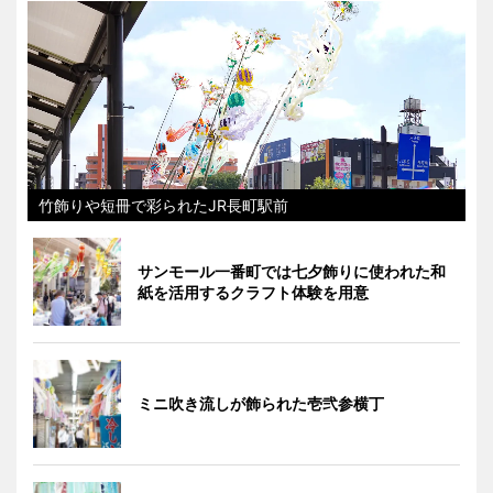
竹飾りや短冊で彩られたJR長町駅前
サンモール一番町では七夕飾りに使われた和
紙を活用するクラフト体験を用意
ミニ吹き流しが飾られた壱弐参横丁