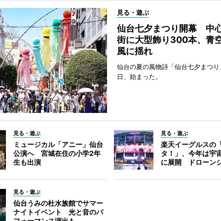
見る・遊ぶ
仙台七夕まつり開幕 中
街に大型飾り300本、青
風に揺れ
仙台の夏の風物詩「仙台七夕まつり
日、始まった。
見る・遊ぶ
見る・遊ぶ
ミュージカル「アニー」仙台
楽天イーグルスの
公演へ 宮城在住の小学2年
タ！」、今年は宇
生も出演
に展開 ドローン
見る・遊ぶ
仙台うみの杜水族館でサマー
ナイトイベント 光と音のパ
フォーマンス演出も