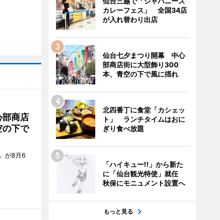
仙台三越で「ジャパニーズ
カレーフェス」 全国34店
が入れ替わり出店
仙台七夕まつり開幕 中心
部商店街に大型飾り300
本、青空の下で風に揺れ
北四番丁に食堂「カシェッ
心部商店
ト」 ランチタイムはおに
空の下で
ぎり食べ放題
」が8月6
「ハイキュー!!」から新た
に「仙台観光特使」就任
秋保にモニュメント設置へ
もっと見る