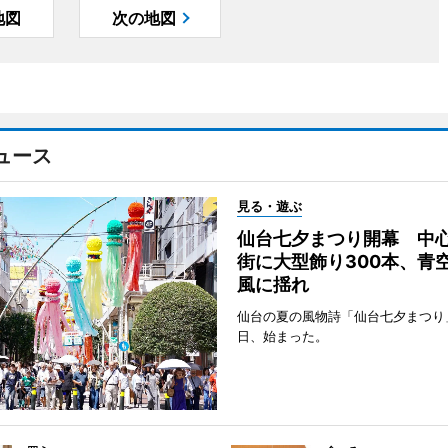
地図
次の地図
ュース
見る・遊ぶ
仙台七夕まつり開幕 中
街に大型飾り300本、青
風に揺れ
仙台の夏の風物詩「仙台七夕まつり
日、始まった。