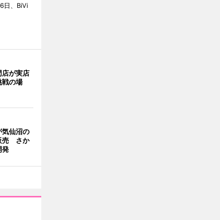
6日、BiVi
門店が実店
挑戦の場
が気仙沼の
販売 さか
開発