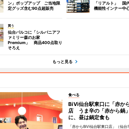
ン」ポップアップ ご当地限
「リアルト」 国
定グッズ含む90点超販売
機能性インナー中
買う
仙台パルコに「シルバニアフ
ァミリー森のお家
Premium」 商品400点取り
そろえ
もっと見る
食べる
BiVi仙台駅東口に「赤か
店 うま辛の「赤から鍋
に、昼は鍋定食も
「赤からBiVi仙台駅東口店」（仙台