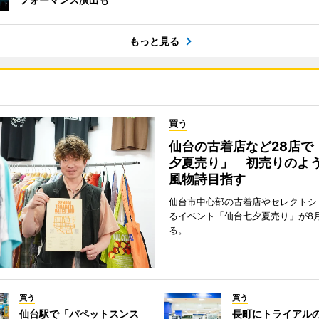
もっと見る
買う
仙台の古着店など28店で
夕夏売り」 初売りのよ
風物詩目指す
仙台市中心部の古着店やセレクトシ
るイベント「仙台七夕夏売り」が8
る。
買う
買う
仙台駅で「パペットスンス
長町にトライアル