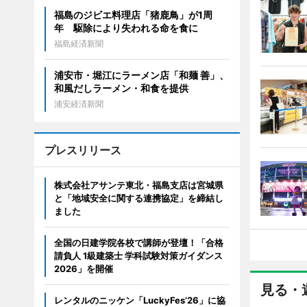
福島のジビエ料理店「猪鹿鳥」が1周
年 駆除により失われる命を食に
福島経済新聞
浦安市・堀江にラーメン店「和麺 善」、
和風だしラーメン・和食を提供
浦安経済新聞
プレスリリース
株式会社アサンテ東北・福島支店は宮城県
と「地域安全に関する連携協定」を締結し
ました
全国の日建学院各校で講師が登壇！「合格
請負人 1級建築士 学科試験対策ガイダンス
2026」を開催
見る・
レンタルのニッケン「LuckyFes’26」に協