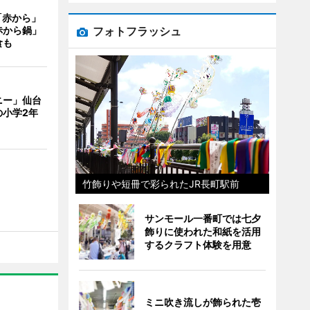
「赤から」
フォトフラッシュ
赤から鍋」
食も
ニー」仙台
の小学2年
竹飾りや短冊で彩られたJR長町駅前
サンモール一番町では七夕
飾りに使われた和紙を活用
するクラフト体験を用意
ミニ吹き流しが飾られた壱