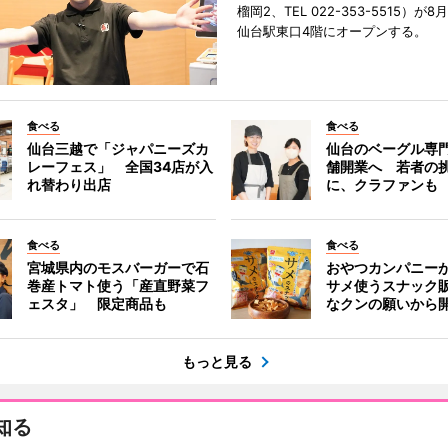
榴岡2、TEL 022-353-5515）が8月
仙台駅東口4階にオープンする。
食べる
食べる
仙台三越で「ジャパニーズカ
仙台のベーグル専
レーフェス」 全国34店が入
舗開業へ 若者の
れ替わり出店
に、クラファンも
食べる
食べる
宮城県内のモスバーガーで石
おやつカンパニー
巻産トマト使う「産直野菜フ
サメ使うスナック
ェスタ」 限定商品も
なクンの願いから
もっと見る
知る