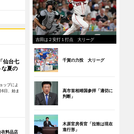
吉田は２安打１打点 大リーグ
千賀の力投 大リーグ
「仙台七
うな夏の
ョップによ
高市首相靖国参拝「適切に
月6日、始ま
判断」
木原官房長官「拉致は現在
進行形」
の衣料品店