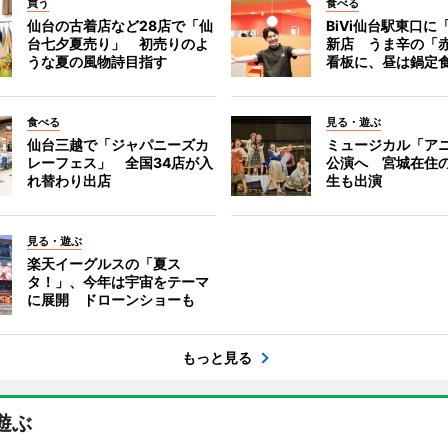
買う
食べる
仙台の古着店など28店で「仙
BiVi仙台駅東口に
台七夕夏売り」 初売りのよ
新店 うま辛の「
うな夏の風物詩目指す
看板に、昼は鍋定
食べる
見る・遊ぶ
仙台三越で「ジャパニーズカ
ミュージカル「ア
レーフェス」 全国34店が入
公演へ 宮城在住
れ替わり出店
生も出演
見る・遊ぶ
楽天イーグルスの「夏ス
タ！」、今年は宇宙をテーマ
に展開 ドローンショーも
もっと見る
遊ぶ