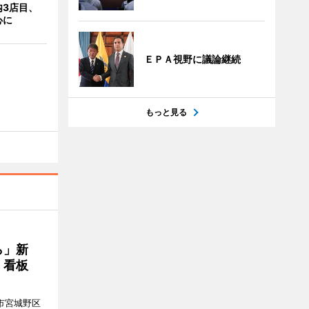
内3店目、
心に
ＥＰＡ視野に議論継続
もっと見る
ら」新
」看板
市宮城野区