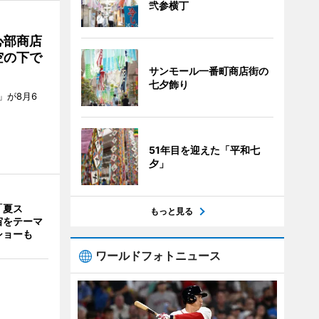
弐参横丁
心部商店
空の下で
サンモール一番町商店街の
七夕飾り
」が8月6
51年目を迎えた「平和七
夕」
「夏ス
もっと見る
宙をテーマ
ショーも
ワールドフォトニュース