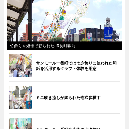
竹飾りや短冊で彩られたJR長町駅前
サンモール一番町では七夕飾りに使われた和
紙を活用するクラフト体験を用意
ミニ吹き流しが飾られた壱弐参横丁