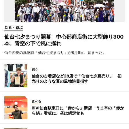
見る・遊ぶ
仙台七夕まつり開幕 中心部商店街に大型飾り300
本、青空の下で風に揺れ
仙台の夏の風物詩「仙台七夕まつり」が8月6日、始まった。
買う
仙台の古着店など28店で「仙台七夕夏売り」 初
売りのような夏の風物詩目指す
食べる
BiVi仙台駅東口に「赤から」新店 うま辛の「赤か
ら鍋」看板に、昼は鍋定食も