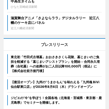
中高生タイムも
ひなた宮崎経済新聞
滋賀舞台アニメ「さよならララ」デジタルラリー 近江八
幡のケーキ店にパネル
近江八幡経済新聞
プレスリリース
東北初「竹田式古墳墓」おおさきさくら花陵、墓じまいのご負
担を軽減する「墓じまいアシストプラン」を開始 ─ 合同永久埋
葬（合祀墓）への改葬がお二人目以降100,000円（税込）に
【株式会社前方後円墳】
【復活オープン】九州の”うまかもん”を味わえる「九州魂 BiVi
仙台駅東口店」が2026年8月6日（木）グランドオープン
ジビエの“今”を学ぼう！全国各地（北海道・宮城県・東京都・鹿
児島県）でセミナーを開催します。