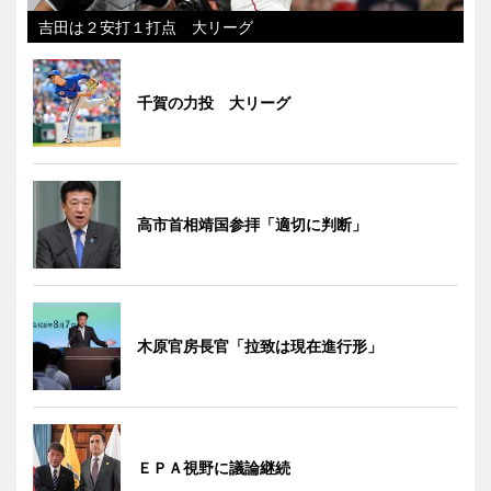
吉田は２安打１打点 大リーグ
千賀の力投 大リーグ
高市首相靖国参拝「適切に判断」
木原官房長官「拉致は現在進行形」
ＥＰＡ視野に議論継続