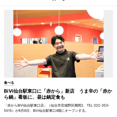
食べる
BiVi仙台駅東口に「赤から」新店 うま辛の「赤か
ら鍋」看板に、昼は鍋定食も
「赤からBiVi仙台駅東口店」（仙台市宮城野区榴岡2、TEL 022-353-
5515）が8月6日、BiVi仙台駅東口4階にオープンする。