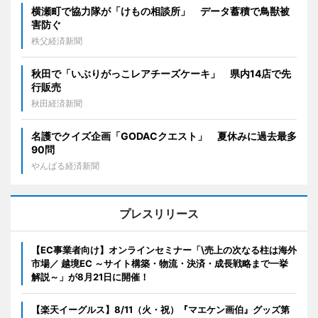
横瀬町で協力隊が「けもの相談所」 データ蓄積で鳥獣被
害防ぐ
秩父経済新聞
秋田で「いぶりがっこレアチーズケーキ」 県内14店で先
行販売
秋田経済新聞
名護でクイズ企画「GODACクエスト」 夏休みに過去最多
90問
やんばる経済新聞
プレスリリース
【EC事業者向け】オンラインセミナー「\売上の次なる柱は海外
市場／ 越境EC ～サイト構築・物流・決済・成長戦略まで一挙
解説～」が8月21日に開催！
【楽天イーグルス】8/11（火・祝）『マエケン画伯』グッズ第