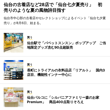
仙台の古着店など28店で「仙台七夕夏売り」 初
売りのような夏の風物詩目指す
仙台市中心部の古着店やセレクトショップによるイベント「仙台七夕夏
売り」が8月6日、始まる。
買う
仙台駅で「パペットスンスン」ポップアップ ご当
地限定グッズ含む90点超販売
買う
長町にトライアルの衣料品店「リアルト」 国内3
店目、機能性インナー中心に
買う
仙台パルコに「シルバニアファミリー森のお家
Premium」 商品400点取りそろえ