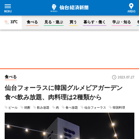
33°C
食べる
見る・遊ぶ
買う
暮らす・働く
学ぶ・知る
食べる
2023.07.27
仙台フォーラスに韓国グルメビアガーデン
食べ飲み放題、肉料理は2種類から
ビール
焼酎
飲み放題
肉
食べ放題
仙台フォーラス
韓国料理