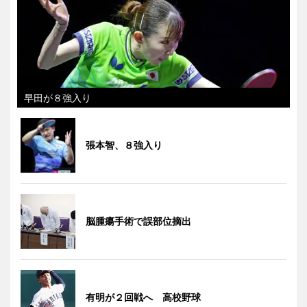
早田が８強入り
張本智、８強入り
脳腫瘍手術で誤部位摘出
有明が２回戦へ 高校野球