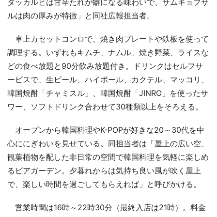
タッカルビは甘辛たれが癖になる味わいで、サムギョプサ
ルは肉の厚みが特徴」と同社広報担当者。
卓上カセットコンロで、焼き肉プレートや鉄板を使って
調理する。いずれもキムチ、ナムル、焼き野菜、ライスな
どの食べ放題と90分飲み放題付き。ドリンクはセルフサ
ービスで、生ビール、ハイボール、カクテル、マッコリ、
韓国焼酎「チャミスル」、韓国焼酎「JINRO」を使ったサ
ワー、ソフトドリンク合わせて30種類以上をそろえる。
オープンから韓国料理やK-POPが好きな20～30代を中
心ににぎわいを見せている。同担当者は「屋上の広い空、
観葉植物を配した非日常の空間で韓国料理を気軽に楽しめ
るビアガーデン。夕暮れからは気持ち良い風が吹く屋上
で、楽しい時間を過ごしてもらえれば」と呼びかける。
営業時間は16時～22時30分（最終入店は21時）。料金