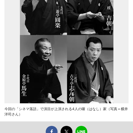
今回の「シネマ落語」で演目が上演される4人の噺（はなし）家（写真＝横井
洋司さん）