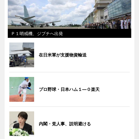
Ｐ１哨戒機、ジブチへ出発
在日米軍が支援物資輸送
プロ野球・日本ハム１―０楽天
内閣・党人事、説明避ける