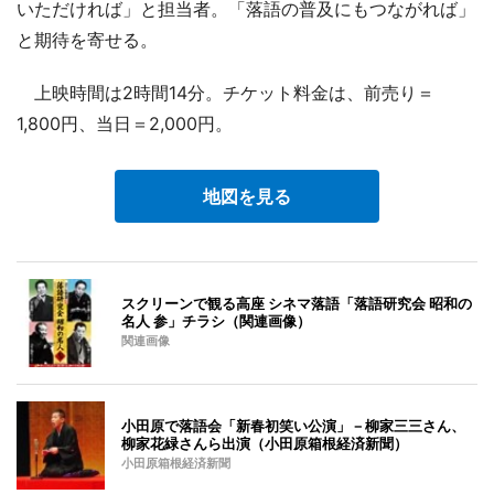
いただければ」と担当者。「落語の普及にもつながれば」
と期待を寄せる。
上映時間は2時間14分。チケット料金は、前売り＝
1,800円、当日＝2,000円。
地図を見る
スクリーンで観る高座 シネマ落語「落語研究会 昭和の
名人 参」チラシ（関連画像）
関連画像
小田原で落語会「新春初笑い公演」－柳家三三さん、
柳家花緑さんら出演（小田原箱根経済新聞）
小田原箱根経済新聞