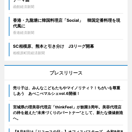
函館経済新聞
香港・九龍塘に韓国料理店「Social」 韓国定番料理を現
代風に
香港経済新聞
SC相模原、熊本と引き分け J3リーグ開幕
相模原町田経済新聞
プレスリリース
売り子は、みんなこどもたちやマイノリティ？！ちがいを尊重
しあう あべこべマルシェvol.6開催！
宮城県の理美容代理店「thinkFeel」が創業3周年。美容代理店
の枠を超えた"未来づくりのパートナー"として、新たな価値創造
へ。
【8月8日は「リユースの日」】オフィスバスターズ、令和8年8