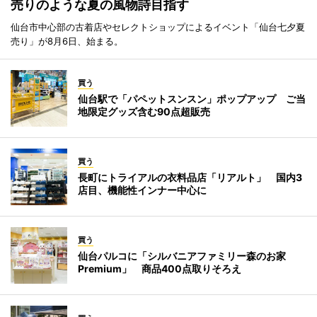
売りのような夏の風物詩目指す
仙台市中心部の古着店やセレクトショップによるイベント「仙台七夕夏
売り」が8月6日、始まる。
買う
仙台駅で「パペットスンスン」ポップアップ ご当
地限定グッズ含む90点超販売
買う
長町にトライアルの衣料品店「リアルト」 国内3
店目、機能性インナー中心に
買う
仙台パルコに「シルバニアファミリー森のお家
Premium」 商品400点取りそろえ