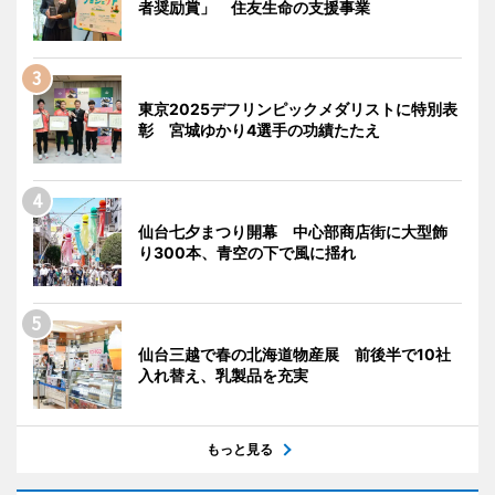
者奨励賞」 住友生命の支援事業
東京2025デフリンピックメダリストに特別表
彰 宮城ゆかり4選手の功績たたえ
仙台七夕まつり開幕 中心部商店街に大型飾
り300本、青空の下で風に揺れ
仙台三越で春の北海道物産展 前後半で10社
入れ替え、乳製品を充実
もっと見る