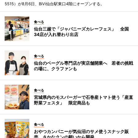
5515）が8月6日、BiVi仙台駅東口4階にオープンする。
食べる
仙台三越で「ジャパニーズカレーフェス」 全国
34店が入れ替わり出店
食べる
仙台のベーグル専門店が実店舗開業へ 若者の挑戦
の場に、クラファンも
食べる
宮城県内のモスバーガーで石巻産トマト使う「産直
野菜フェスタ」 限定商品も
食べる
おやつカンパニーが気仙沼のサメ使うスナック販
売 さかなクンの願いから開発