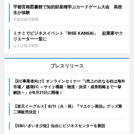
宇都宮南図書館で知的財産権学ぶカードゲーム大会 高校
生が体験
宇都宮経済新聞
ミナミでビジネスイベント「RISE KANSAI」 起業家やク
リエーター一堂に
なんば経済新聞
プレスリリース
【EC事業者向け】オンラインセミナー「\売上の次なる柱は海外
市場／ 越境EC ～サイト構築・物流・決済・成長戦略まで一挙
解説～」が8月21日に開催！
【楽天イーグルス】8/11（火・祝）『マエケン画伯』グッズ第
二弾販売決定！
【SBIいきいき少短】仙台にビジネスセンターを新設