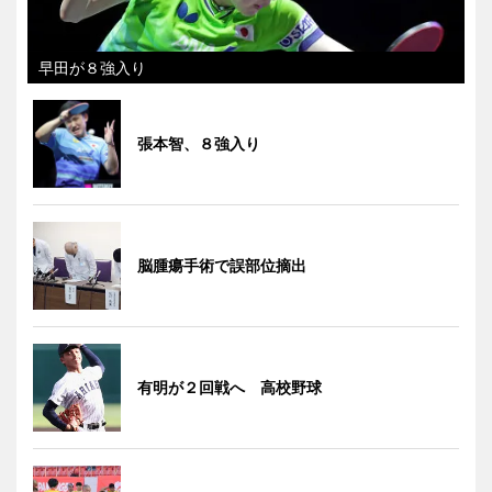
早田が８強入り
張本智、８強入り
脳腫瘍手術で誤部位摘出
有明が２回戦へ 高校野球