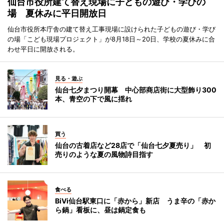
仙台市役所建て替え現場に子どもの遊び・学びの
場 夏休みに平日開放日
仙台市役所本庁舎の建て替え工事現場に設けられた子どもの遊び・学び
の場「こども現場プロジェクト」が8月18日～20日、学校の夏休みに合
わせ平日に開放される。
見る・遊ぶ
仙台七夕まつり開幕 中心部商店街に大型飾り300
本、青空の下で風に揺れ
買う
仙台の古着店など28店で「仙台七夕夏売り」 初
売りのような夏の風物詩目指す
食べる
BiVi仙台駅東口に「赤から」新店 うま辛の「赤か
ら鍋」看板に、昼は鍋定食も