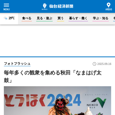
29°C
食べる
見る・遊ぶ
買う
暮らす・働く
学ぶ・知る
フォトフラッシュ
2025.09.16
毎年多くの観衆を集める秋田「なまはげ太
鼓」