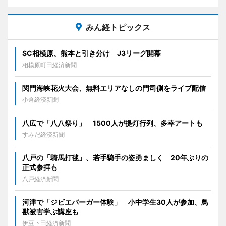
みん経トピックス
SC相模原、熊本と引き分け J3リーグ開幕
相模原町田経済新聞
関門海峡花火大会、無料エリアなしの門司側をライブ配信
小倉経済新聞
八広で「八八祭り」 1500人が提灯行列、多幸アートも
すみだ経済新聞
八戸の「騎馬打毬」、若手騎手の姿勇ましく 20年ぶりの
正式参拝も
八戸経済新聞
河津で「ジビエバーガー体験」 小中学生30人が参加、鳥
獣被害学ぶ講座も
伊豆下田経済新聞