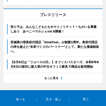
プレスリリース
売り子は、みんなこどもたちやマイノリティ？！ちがいを尊重
しあう あべこべマルシェvol.6開催！
宮城県の理美容代理店「thinkFeel」が創業3周年。美容代理店
の枠を超えた"未来づくりのパートナー"として、新たな価値創造
へ。
【8月8日は「リユースの日」】オフィスバスターズ、令和8年8
月8日の節目に新入荷の中古オフィス家具 11商品を販売開始
もっと見る
食べる
見る・遊ぶ
買う