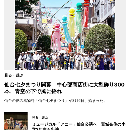
見る・遊ぶ
仙台七夕まつり開幕 中心部商店街に大型飾り300
本、青空の下で風に揺れ
仙台の夏の風物詩「仙台七夕まつり」が8月6日、始まった。
見る・遊ぶ
ミュージカル「アニー」仙台公演へ 宮城在住の小
学2年生も出演