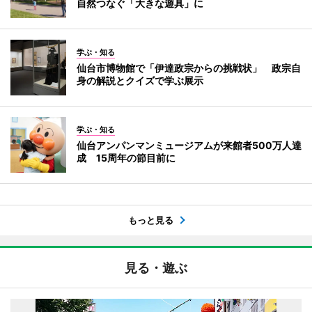
自然つなぐ「大きな遊具」に
学ぶ・知る
仙台市博物館で「伊達政宗からの挑戦状」 政宗自
身の解説とクイズで学ぶ展示
学ぶ・知る
仙台アンパンマンミュージアムが来館者500万人達
成 15周年の節目前に
もっと見る
見る・遊ぶ