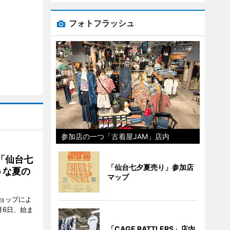
フォトフラッシュ
参加店の一つ「古着屋JAM」店内
「仙台七
「仙台七夕夏売り」参加店
うな夏の
マップ
ョップによ
月6日、始ま
「CAGE RATTLERS」店内