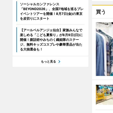
ソーシャルカンファレンス
「BEYOND2026」、全国7地域を巡るプレ
買う
イベントツアーを開催！8月7日(金)の東京
を皮切りにスタート
【アールベルアンジェ仙台】家族みんなで
楽しめる「こども夏祭り」が8月9日(日)に
開催！腹話術やみちのく織姫隊のステー
ジ、無料キッズコスプレや豪華景品が当た
る大抽選会も！
もっと見る