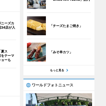
パニーズカ
「チーズたまご焼き」
34店が入
「夏ス
「みそ串カツ」
宙をテーマ
ショーも
もっと見る
ワールドフォトニュース