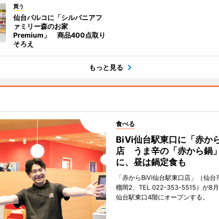
買う
仙台パルコに「シルバニアフ
ァミリー森のお家
Premium」 商品400点取り
そろえ
もっと見る
食べる
BiVi仙台駅東口に「赤か
店 うま辛の「赤から鍋
に、昼は鍋定食も
「赤からBiVi仙台駅東口店」（仙台
榴岡2、TEL 022-353-5515）が8月
仙台駅東口4階にオープンする。