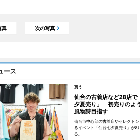
写真
次の写真
ュース
買う
仙台の古着店など28店で
夕夏売り」 初売りのよ
風物詩目指す
仙台市中心部の古着店やセレクトシ
るイベント「仙台七夕夏売り」が8
る。