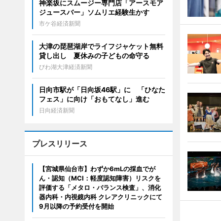
神楽坂にスムージー専門店「アースモア
ジュースバー」ソムリエ経験生かす
市ケ谷経済新聞
大津の琵琶湖岸でライフジャケット無料
貸し出し 夏休みの子どもの命守る
びわ湖大津経済新聞
日向市駅が「日向坂46駅」に 「ひなた
フェス」に向け「おもてなし」進む
日向経済新聞
プレスリリース
【宮城県仙台市】わずか6mLの採血でが
ん・認知（MCI：軽度認知障害）リスクを
評価する「メタロ・バランス検査」、消化
器内科・内視鏡内科 クレアクリニックにて
9月以降の予約受付を開始