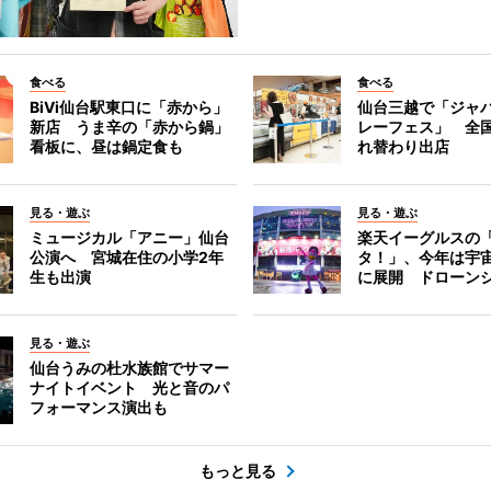
食べる
食べる
BiVi仙台駅東口に「赤から」
仙台三越で「ジャ
新店 うま辛の「赤から鍋」
レーフェス」 全国
看板に、昼は鍋定食も
れ替わり出店
見る・遊ぶ
見る・遊ぶ
ミュージカル「アニー」仙台
楽天イーグルスの
公演へ 宮城在住の小学2年
タ！」、今年は宇
生も出演
に展開 ドローン
見る・遊ぶ
仙台うみの杜水族館でサマー
ナイトイベント 光と音のパ
フォーマンス演出も
もっと見る