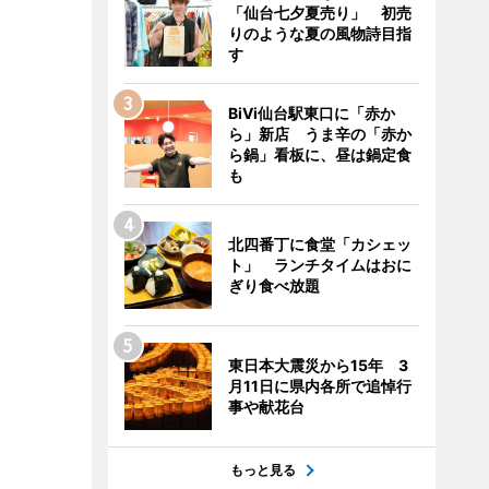
「仙台七夕夏売り」 初売
りのような夏の風物詩目指
す
BiVi仙台駅東口に「赤か
ら」新店 うま辛の「赤か
ら鍋」看板に、昼は鍋定食
も
北四番丁に食堂「カシェッ
ト」 ランチタイムはおに
ぎり食べ放題
東日本大震災から15年 3
月11日に県内各所で追悼行
事や献花台
もっと見る