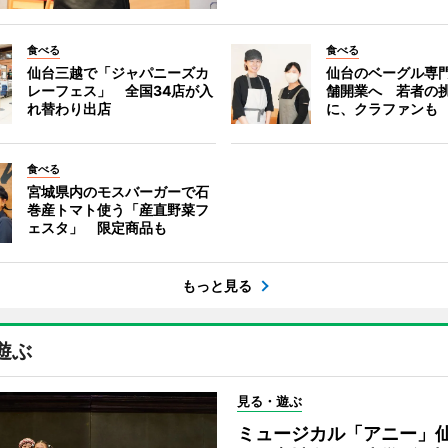
食べる
食べる
仙台三越で「ジャパニーズカ
仙台のベーグル専
レーフェス」 全国34店が入
舗開業へ 若者の
れ替わり出店
に、クラファンも
食べる
宮城県内のモスバーガーで石
巻産トマト使う「産直野菜フ
ェスタ」 限定商品も
もっと見る
遊ぶ
見る・遊ぶ
ミュージカル「アニー」