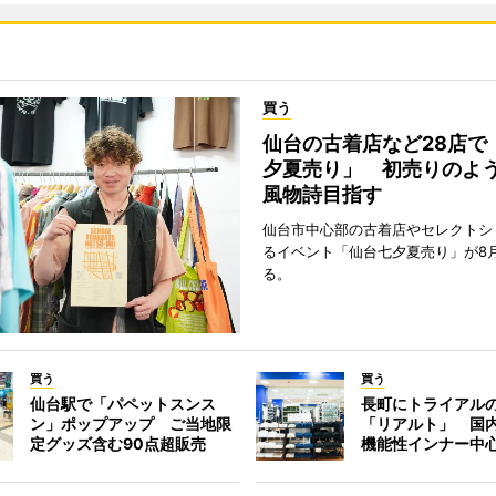
買う
仙台の古着店など28店で
夕夏売り」 初売りのよ
風物詩目指す
仙台市中心部の古着店やセレクトシ
るイベント「仙台七夕夏売り」が8
る。
買う
買う
仙台駅で「パペットスンス
長町にトライアル
ン」ポップアップ ご当地限
「リアルト」 国
定グッズ含む90点超販売
機能性インナー中