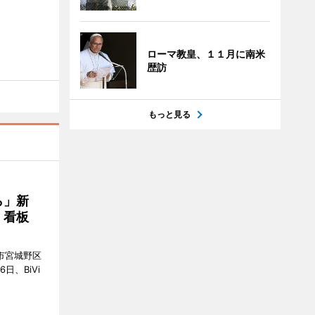
ローマ教皇、１１月に南米
歴訪
もっと見る
ら」新
」看板
市宮城野区
6日、BiVi