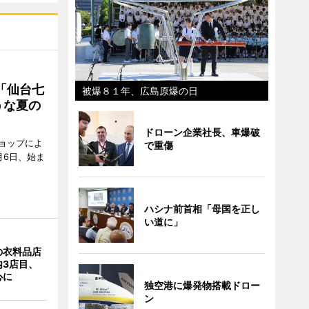
「仙台七
被爆８１年、広島原爆の日
うな夏の
ドローン企業社長、車爆破
ョップによ
で重傷
月6日、始ま
ハシナ前首相「母国を正し
い道に」
の衣料品店
内3店目、
心に
独空港に爆発物搭載ドロー
ン