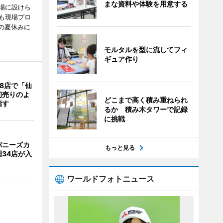
まな資料や体験を用意する
場に設けら
も現場プロ
校の夏休みに
モルタルを型に流してフィ
ギュア作り
8店で「仙
初売りのよ
どこまで高く積み重ねられ
指す
るか 積み木タワーで記録
に挑戦
パニーズカ
もっと見る
34店が入
ワールドフォトニュース