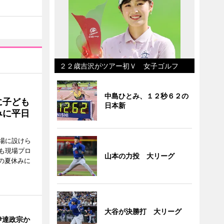
２２歳吉沢がツアー初Ｖ 女子ゴルフ
中島ひとみ、１２秒６２の
に子ども
日本新
みに平日
場に設けら
も現場プロ
山本の力投 大リーグ
校の夏休みに
大谷が決勝打 大リーグ
伊達政宗か