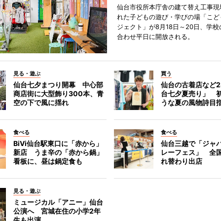
仙台市役所本庁舎の建て替え工事現
れた子どもの遊び・学びの場「こど
ジェクト」が8月18日～20日、学
合わせ平日に開放される。
見る・遊ぶ
買う
仙台七夕まつり開幕 中心部
仙台の古着店など2
商店街に大型飾り300本、青
台七夕夏売り」 
空の下で風に揺れ
うな夏の風物詩目
食べる
食べる
BiVi仙台駅東口に「赤から」
仙台三越で「ジャ
新店 うま辛の「赤から鍋」
レーフェス」 全国
看板に、昼は鍋定食も
れ替わり出店
見る・遊ぶ
ミュージカル「アニー」仙台
公演へ 宮城在住の小学2年
生も出演