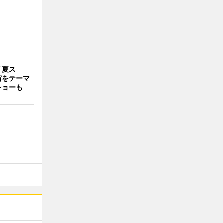
「夏ス
宙をテーマ
ショーも