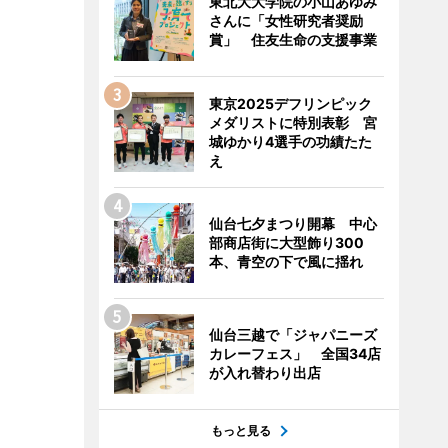
東北大大学院の小山あゆみ
さんに「女性研究者奨励
賞」 住友生命の支援事業
東京2025デフリンピック
メダリストに特別表彰 宮
城ゆかり4選手の功績たた
え
仙台七夕まつり開幕 中心
部商店街に大型飾り300
本、青空の下で風に揺れ
仙台三越で「ジャパニーズ
カレーフェス」 全国34店
が入れ替わり出店
もっと見る