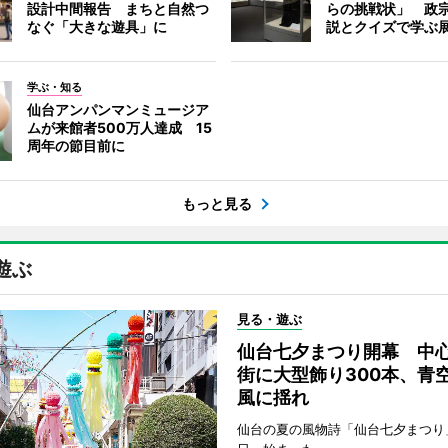
設計中間報告 まちと自然つ
らの挑戦状」 政
なぐ「大きな遊具」に
説とクイズで学ぶ
学ぶ・知る
仙台アンパンマンミュージア
ムが来館者500万人達成 15
周年の節目前に
もっと見る
遊ぶ
見る・遊ぶ
仙台七夕まつり開幕 中
街に大型飾り300本、青
風に揺れ
仙台の夏の風物詩「仙台七夕まつり