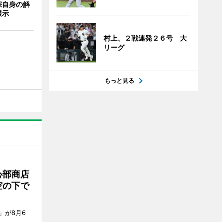
宗自身の解
展示
村上、２戦連発２６号 大
リーグ
もっと見る
心部商店
空の下で
」が8月6