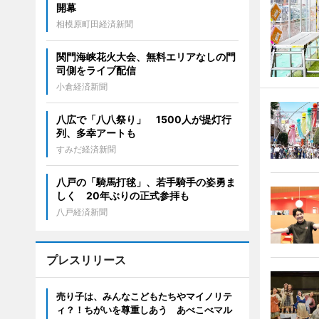
開幕
相模原町田経済新聞
関門海峡花火大会、無料エリアなしの門
司側をライブ配信
小倉経済新聞
八広で「八八祭り」 1500人が提灯行
列、多幸アートも
すみだ経済新聞
八戸の「騎馬打毬」、若手騎手の姿勇ま
しく 20年ぶりの正式参拝も
八戸経済新聞
プレスリリース
売り子は、みんなこどもたちやマイノリテ
ィ？！ちがいを尊重しあう あべこべマル