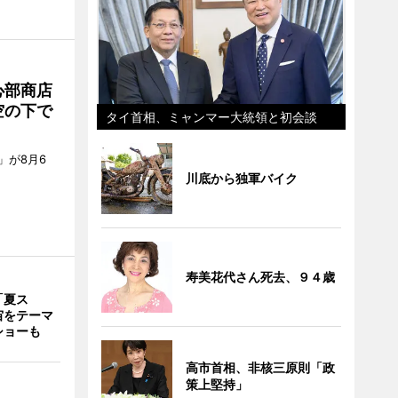
心部商店
空の下で
タイ首相、ミャンマー大統領と初会談
」が8月6
川底から独軍バイク
寿美花代さん死去、９４歳
「夏ス
宙をテーマ
ショーも
高市首相、非核三原則「政
策上堅持」