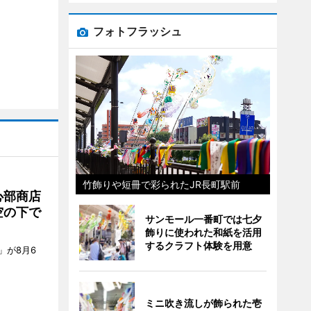
フォトフラッシュ
竹飾りや短冊で彩られたJR長町駅前
心部商店
空の下で
サンモール一番町では七夕
飾りに使われた和紙を活用
するクラフト体験を用意
」が8月6
ミニ吹き流しが飾られた壱