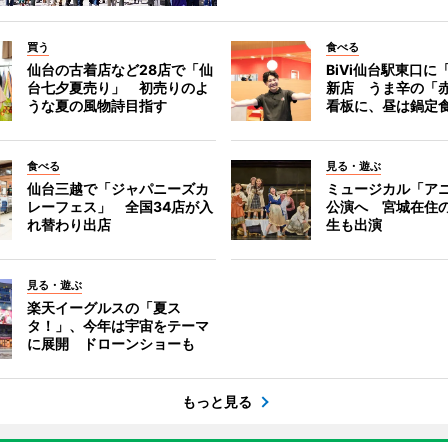
買う
食べる
仙台の古着店など28店で「仙
BiVi仙台駅東口に
台七夕夏売り」 初売りのよ
新店 うま辛の「
うな夏の風物詩目指す
看板に、昼は鍋定
食べる
見る・遊ぶ
仙台三越で「ジャパニーズカ
ミュージカル「ア
レーフェス」 全国34店が入
公演へ 宮城在住
れ替わり出店
生も出演
見る・遊ぶ
楽天イーグルスの「夏ス
タ！」、今年は宇宙をテーマ
に展開 ドローンショーも
もっと見る