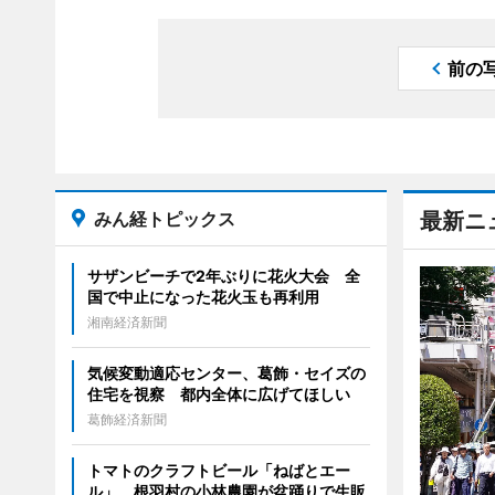
前の
みん経トピックス
最新ニ
サザンビーチで2年ぶりに花火大会 全
国で中止になった花火玉も再利用
湘南経済新聞
気候変動適応センター、葛飾・セイズの
住宅を視察 都内全体に広げてほしい
葛飾経済新聞
トマトのクラフトビール「ねばとエー
ル」 根羽村の小林農園が盆踊りで生販