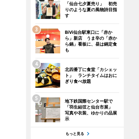
「仙台七夕夏売り」 初売
りのような夏の風物詩目指
す
BiVi仙台駅東口に「赤か
ら」新店 うま辛の「赤か
ら鍋」看板に、昼は鍋定食
も
北四番丁に食堂「カシェッ
ト」 ランチタイムはおに
ぎり食べ放題
地下鉄国際センター駅で
「羽生結弦と仙台市展」
写真や衣装、ゆかりの品展
示
もっと見る