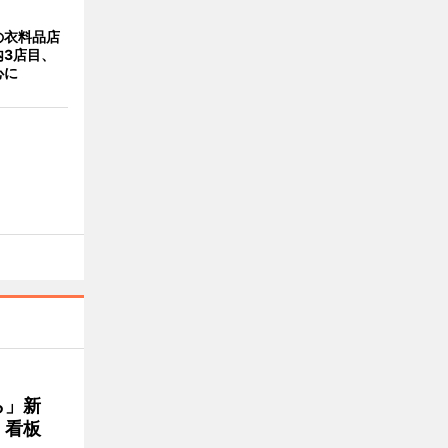
の衣料品店
内3店目、
心に
ら」新
」看板