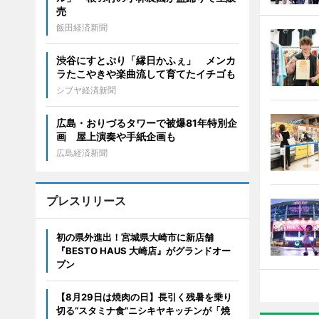
売
飯田経済新聞
渋谷にすとぷり「縁日かふぇ」 メンカ
ラたこやきや楽曲流して育てたイチゴも
シブヤ経済新聞
広島・おりづるタワーで被爆81年特別企
画 屋上演奏や手紙企画も
広島経済新聞
プレスリリース
初の県外進出！宮城県大崎市に新店舗
『BESTO HAUS 大崎店』がグランドオー
プン
【8月29日は焼肉の日】長引く残暑を乗り
切る“スタミナ食”ニシキヤキッチンが「焼