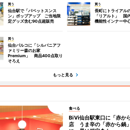
買う
買う
仙台駅で「パペットスンス
長町にトライアル
ン」ポップアップ ご当地限
「リアルト」 国
定グッズ含む90点超販売
機能性インナー中
買う
仙台パルコに「シルバニアフ
ァミリー森のお家
Premium」 商品400点取り
そろえ
もっと見る
食べる
BiVi仙台駅東口に「赤か
店 うま辛の「赤から鍋