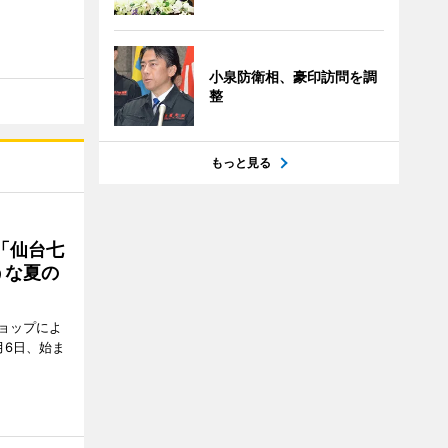
小泉防衛相、豪印訪問を調
整
もっと見る
「仙台七
うな夏の
ョップによ
月6日、始ま