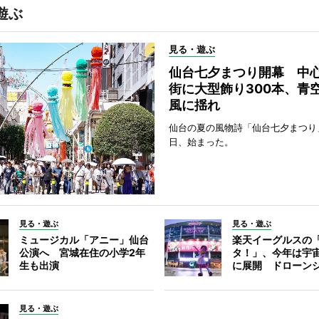
遊ぶ
見る・遊ぶ
仙台七夕まつり開幕 中
街に大型飾り300本、青
風に揺れ
仙台の夏の風物詩「仙台七夕まつり
日、始まった。
見る・遊ぶ
見る・遊ぶ
ミュージカル「アニー」仙台
楽天イーグルスの
公演へ 宮城在住の小学2年
タ！」、今年は宇
生も出演
に展開 ドローン
見る・遊ぶ