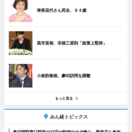
寿美花代さん死去、９４歳
高市首相、非核三原則「政策上堅持」
小泉防衛相、豪印訪問を調整
もっと見る
みん経トピックス
春日部駅東口駅前の17店が恒例の七夕飾り 新規店も参加