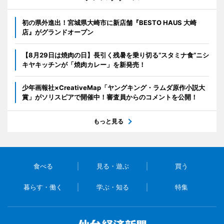
初の県外進出！宮城県大崎市に新店舗『BESTO HAUS 大崎
店』がグランドオープン
【8月29日は焼肉の日】長引く残暑を乗り切る“スタミナ食”ニシ
キヤキッチンが「焼肉カレー」を新発売！
少年画報社×CreativeMap「ヤングキング・ラムダ原作小説大
賞」がソリスピアで開催中！審査員からのコメントを公開！
もっと見る
食べる
見る・遊ぶ
買う
暮らす・働く
学ぶ・知る
特集