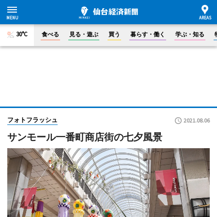
30°C
食べる
見る・遊ぶ
買う
暮らす・働く
学ぶ・知る
フォトフラッシュ
2021.08.06
サンモール一番町商店街の七夕風景