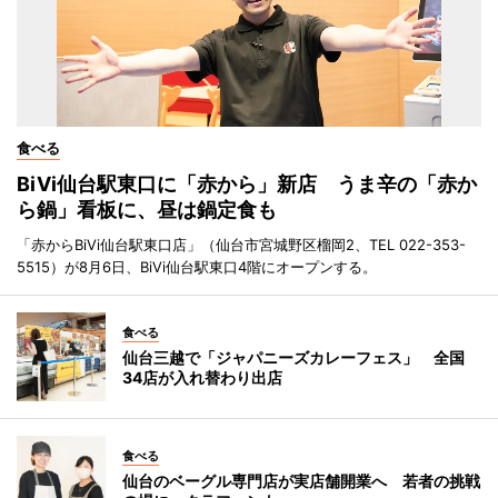
食べる
BiVi仙台駅東口に「赤から」新店 うま辛の「赤か
ら鍋」看板に、昼は鍋定食も
「赤からBiVi仙台駅東口店」（仙台市宮城野区榴岡2、TEL 022-353-
5515）が8月6日、BiVi仙台駅東口4階にオープンする。
食べる
仙台三越で「ジャパニーズカレーフェス」 全国
34店が入れ替わり出店
食べる
仙台のベーグル専門店が実店舗開業へ 若者の挑戦