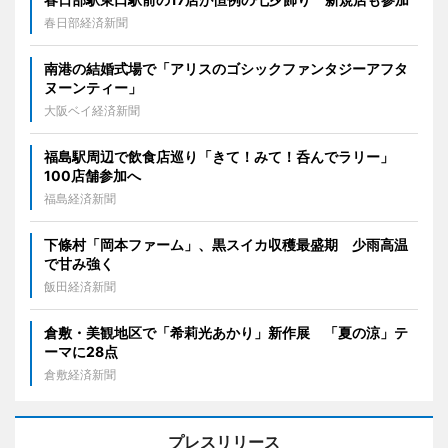
春日部経済新聞
南港の結婚式場で「アリスのゴシックファンタジーアフタ
ヌーンティー」
大阪ベイ経済新聞
福島駅周辺で飲食店巡り「きて！みて！呑んでラリー」
100店舗参加へ
福島経済新聞
下條村「岡本ファーム」、黒スイカ収穫最盛期 少雨高温
で甘み強く
飯田経済新聞
倉敷・美観地区で「希莉光あかり」新作展 「夏の涼」テ
ーマに28点
倉敷経済新聞
プレスリリース