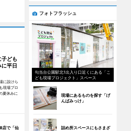
フォトフラッシュ
に子ども
みに平日
勾当台公園駅北1出入り口近くにある「こ
ども現場プロジェクト」スペース
場に設けら
も現場プロ
校の夏休みに
現場にあるものを探す「げ
んばみっけ」
8店で「仙
詰め所スペースにもさまざ