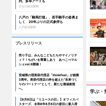
列、多幸アートも
すみだ経済新聞
八戸の「騎馬打毬」、若手騎手の姿勇ま
しく 20年ぶりの正式参拝も
八戸経済新聞
プレスリリース
売り子は、みんなこどもたちやマイノリテ
ィ？！ちがいを尊重しあう あべこべマル
シェvol.6開催！
宮城県の理美容代理店「thinkFeel」が創業
3周年。美容代理店の枠を超えた"未来づく
りのパートナー"として、新たな価値創造
へ。
学ぶ・
【8月8日は「リユースの日」】オフィスバ
スターズ、令和8年8月8日の節目に新入荷