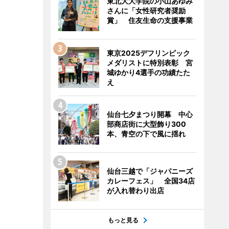
東北大大学院の小山あゆみ
さんに「女性研究者奨励
賞」 住友生命の支援事業
東京2025デフリンピック
メダリストに特別表彰 宮
城ゆかり4選手の功績たた
え
仙台七夕まつり開幕 中心
部商店街に大型飾り300
本、青空の下で風に揺れ
仙台三越で「ジャパニーズ
カレーフェス」 全国34店
が入れ替わり出店
もっと見る