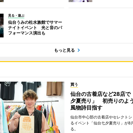
見る・遊ぶ
仙台うみの杜水族館でサマー
ナイトイベント 光と音のパ
フォーマンス演出も
もっと見る
買う
仙台の古着店など28店で
夕夏売り」 初売りのよ
風物詩目指す
仙台市中心部の古着店やセレクトシ
るイベント「仙台七夕夏売り」が8
る。