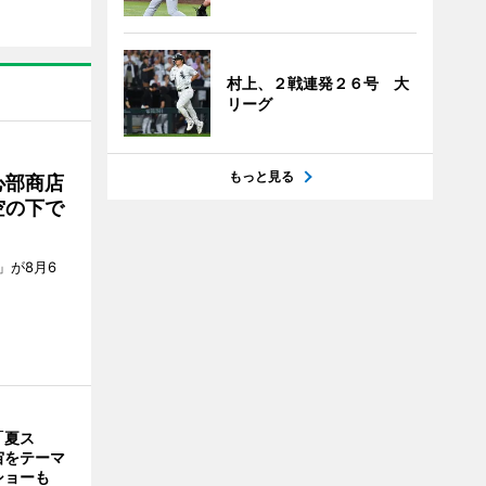
村上、２戦連発２６号 大
リーグ
もっと見る
心部商店
空の下で
」が8月6
「夏ス
宙をテーマ
ショーも