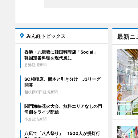
みん経トピックス
最新ニ
香港・九龍塘に韓国料理店「Social」
韓国定番料理を現代風に
香港経済新聞
SC相模原、熊本と引き分け J3リーグ
開幕
相模原町田経済新聞
関門海峡花火大会、無料エリアなしの門
司側をライブ配信
小倉経済新聞
八広で「八八祭り」 1500人が提灯行