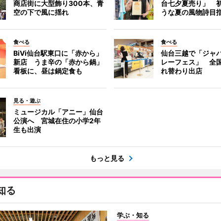
商店街に大型飾り300本、青
台七夕夏売り」 
空の下で風に揺れ
うな夏の風物詩目
食べる
食べる
BiVi仙台駅東口に「赤から」
仙台三越で「ジャ
新店 うま辛の「赤から鍋」
レーフェス」 全国
看板に、昼は鍋定食も
れ替わり出店
見る・遊ぶ
ミュージカル「アニー」仙台
公演へ 宮城在住の小学2年
生も出演
もっと見る
知る
学ぶ・知る