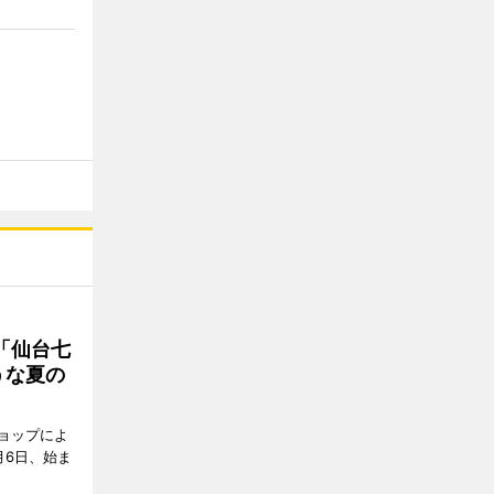
「仙台七
うな夏の
ョップによ
月6日、始ま