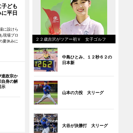
に子ども
みに平日
場に設けら
も現場プロ
２２歳吉沢がツアー初Ｖ 女子ゴルフ
校の夏休みに
中島ひとみ、１２秒６２の
日本新
伊達政宗か
宗自身の解
展示
山本の力投 大リーグ
大谷が決勝打 大リーグ