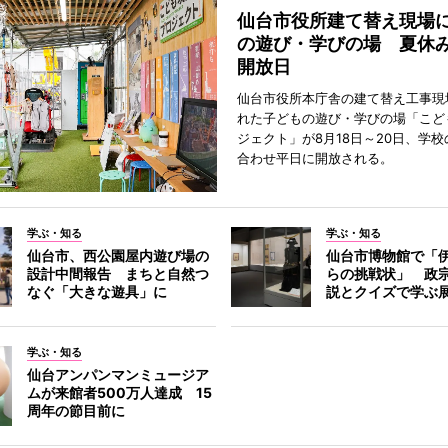
仙台市役所建て替え現場
の遊び・学びの場 夏休
開放日
仙台市役所本庁舎の建て替え工事現
れた子どもの遊び・学びの場「こど
ジェクト」が8月18日～20日、学
合わせ平日に開放される。
学ぶ・知る
学ぶ・知る
仙台市、西公園屋内遊び場の
仙台市博物館で「
設計中間報告 まちと自然つ
らの挑戦状」 政
なぐ「大きな遊具」に
説とクイズで学ぶ
学ぶ・知る
仙台アンパンマンミュージア
ムが来館者500万人達成 15
周年の節目前に