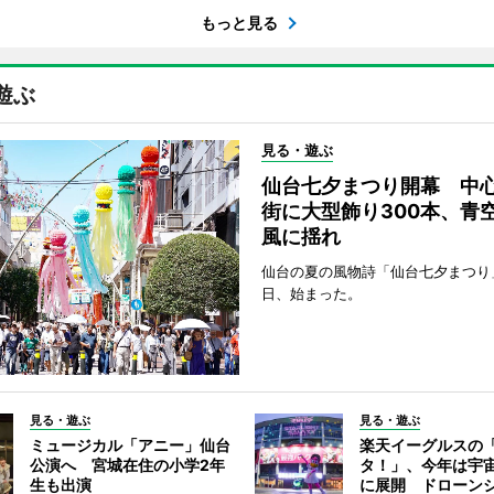
もっと見る
遊ぶ
見る・遊ぶ
仙台七夕まつり開幕 中
街に大型飾り300本、青
風に揺れ
仙台の夏の風物詩「仙台七夕まつり
日、始まった。
見る・遊ぶ
見る・遊ぶ
ミュージカル「アニー」仙台
楽天イーグルスの
公演へ 宮城在住の小学2年
タ！」、今年は宇
生も出演
に展開 ドローン