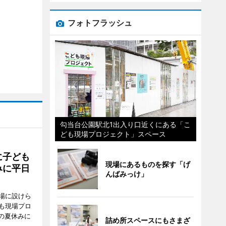
フォトフラッシュ
勾当台公園駅北1出入り口近くにある「こ
ども現場プロジェクト」スペース
に子ども
現場にあるものを探す「げ
みに平日
んばみっけ」
場に設けら
も現場プロ
校の夏休みに
詰め所スペースにもさまざ