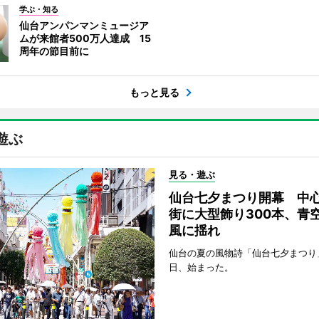
学ぶ・知る
仙台アンパンマンミュージア
ムが来館者500万人達成 15
周年の節目前に
もっと見る
遊ぶ
見る・遊ぶ
仙台七夕まつり開幕 中
街に大型飾り300本、青
風に揺れ
仙台の夏の風物詩「仙台七夕まつり
日、始まった。