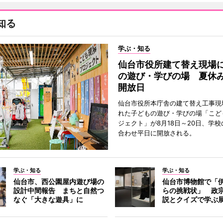
知る
学ぶ・知る
仙台市役所建て替え現場
の遊び・学びの場 夏休
開放日
仙台市役所本庁舎の建て替え工事現
れた子どもの遊び・学びの場「こど
ジェクト」が8月18日～20日、学
合わせ平日に開放される。
学ぶ・知る
学ぶ・知る
仙台市、西公園屋内遊び場の
仙台市博物館で「
設計中間報告 まちと自然つ
らの挑戦状」 政
なぐ「大きな遊具」に
説とクイズで学ぶ