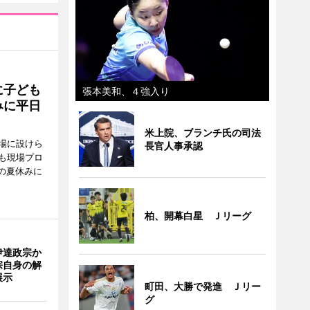
に子ども
張本美和、４強入り
みに平日
米上院、ブランチ氏の司法
場に設けら
長官人事承認
も現場プロ
校の夏休みに
柏、開幕白星 Ｊリーグ
伊達政宗か
宗自身の解
展示
町田、大勝で発進 Ｊリー
グ