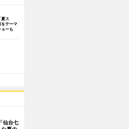
「夏ス
宙をテーマ
ショーも
「仙台七