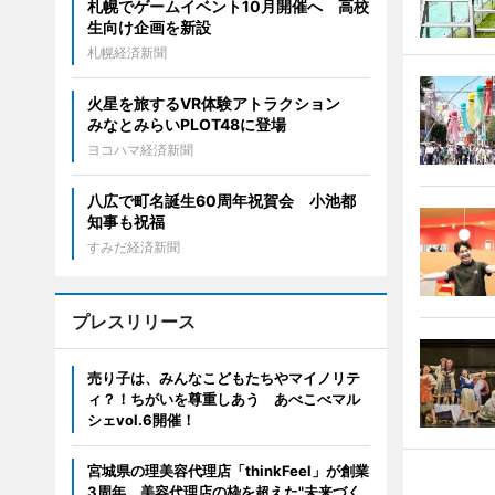
札幌でゲームイベント10月開催へ 高校
生向け企画を新設
札幌経済新聞
火星を旅するVR体験アトラクション
みなとみらいPLOT48に登場
ヨコハマ経済新聞
八広で町名誕生60周年祝賀会 小池都
知事も祝福
すみだ経済新聞
プレスリリース
売り子は、みんなこどもたちやマイノリテ
ィ？！ちがいを尊重しあう あべこべマル
シェvol.6開催！
宮城県の理美容代理店「thinkFeel」が創業
3周年。美容代理店の枠を超えた"未来づく