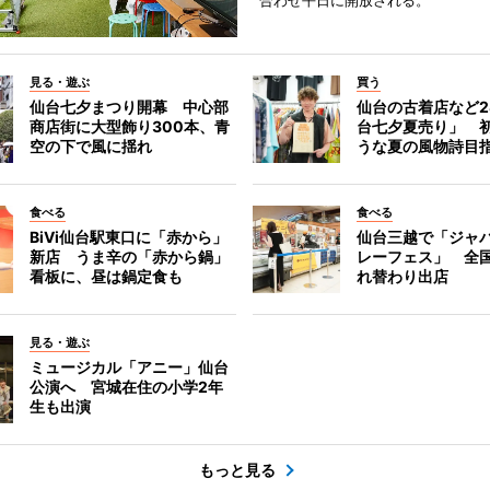
合わせ平日に開放される。
見る・遊ぶ
買う
仙台七夕まつり開幕 中心部
仙台の古着店など2
商店街に大型飾り300本、青
台七夕夏売り」 
空の下で風に揺れ
うな夏の風物詩目
食べる
食べる
BiVi仙台駅東口に「赤から」
仙台三越で「ジャ
新店 うま辛の「赤から鍋」
レーフェス」 全国
看板に、昼は鍋定食も
れ替わり出店
見る・遊ぶ
ミュージカル「アニー」仙台
公演へ 宮城在住の小学2年
生も出演
もっと見る