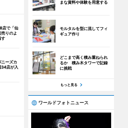
まな資料や体験を用意する
8店で「仙
モルタルを型に流してフィ
初売りのよ
ギュア作り
指す
どこまで高く積み重ねられ
パニーズカ
るか 積み木タワーで記録
34店が入
に挑戦
もっと見る
ワールドフォトニュース