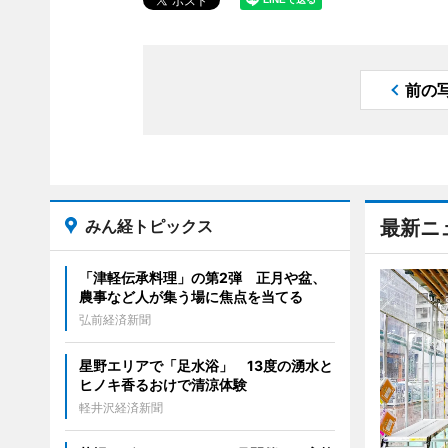
前の
みん経トピックス
最新ニ
「津軽伝承料理」の第2弾 正月や盆、
農事など人が集う場に焦点を当てる
弘前経済新聞
星野エリアで「足水浴」 13度の湧水と
ヒノキ香るおけで清涼体験
軽井沢経済新聞