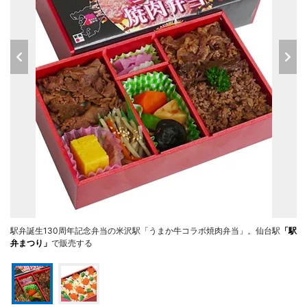
駅弁誕生130周年記念弁当の米沢駅「うまか牛コラボ焼肉弁当」。仙台駅
「駅
弁まつり」
で販売する