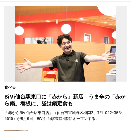
食べる
BiVi仙台駅東口に「赤から」新店 うま辛の「赤か
ら鍋」看板に、昼は鍋定食も
「赤からBiVi仙台駅東口店」（仙台市宮城野区榴岡2、TEL 022-353-
5515）が8月6日、BiVi仙台駅東口4階にオープンする。