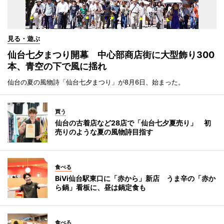
見る・遊ぶ
仙台七夕まつり開幕 中心部商店街に大型飾り300
本、青空の下で風に揺れ
仙台の夏の風物詩「仙台七夕まつり」が8月6日、始まった。
買う
仙台の古着店など28店で「仙台七夕夏売り」 初
売りのような夏の風物詩目指す
食べる
BiVi仙台駅東口に「赤から」新店 うま辛の「赤か
ら鍋」看板に、昼は鍋定食も
食べる