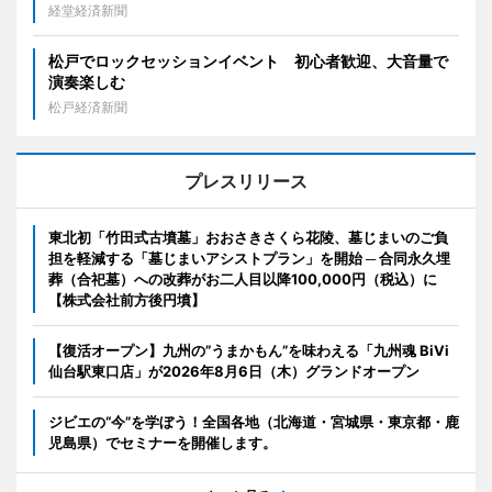
経堂経済新聞
松戸でロックセッションイベント 初心者歓迎、大音量で
演奏楽しむ
松戸経済新聞
プレスリリース
東北初「竹田式古墳墓」おおさきさくら花陵、墓じまいのご負
担を軽減する「墓じまいアシストプラン」を開始 ─ 合同永久埋
葬（合祀墓）への改葬がお二人目以降100,000円（税込）に
【株式会社前方後円墳】
【復活オープン】九州の”うまかもん”を味わえる「九州魂 BiVi
仙台駅東口店」が2026年8月6日（木）グランドオープン
ジビエの“今”を学ぼう！全国各地（北海道・宮城県・東京都・鹿
児島県）でセミナーを開催します。