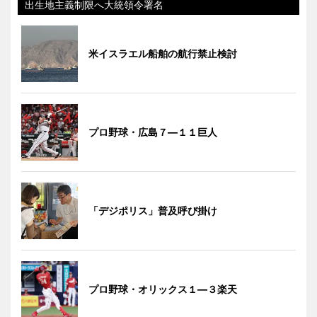
出生地主義制限へ大統領令署名
米イスラエル船舶の航行禁止検討
プロ野球・広島７―１１巨人
「デジポリス」普及呼び掛け
プロ野球・オリックス１―３楽天