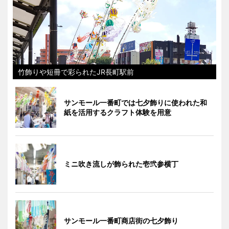
竹飾りや短冊で彩られたJR長町駅前
サンモール一番町では七夕飾りに使われた和
紙を活用するクラフト体験を用意
ミニ吹き流しが飾られた壱弐参横丁
サンモール一番町商店街の七夕飾り