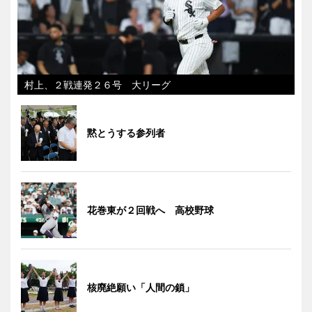
村上、２戦連発２６号 大リーグ
黙とうする参列者
花巻東が２回戦へ 高校野球
核廃絶願い「人間の鎖」