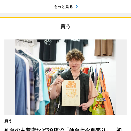
もっと見る
買う
買う
仙台の古着店など28店で「仙台七夕夏売り」 初