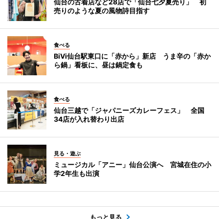
仙台の古着店など28店で「仙台七夕夏売り」 初
売りのような夏の風物詩目指す
食べる
BiVi仙台駅東口に「赤から」新店 うま辛の「赤か
ら鍋」看板に、昼は鍋定食も
食べる
仙台三越で「ジャパニーズカレーフェス」 全国
34店が入れ替わり出店
見る・遊ぶ
ミュージカル「アニー」仙台公演へ 宮城在住の小
学2年生も出演
もっと見る