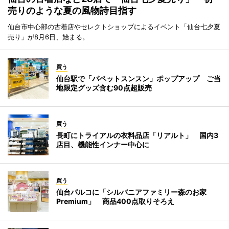
売りのような夏の風物詩目指す
仙台市中心部の古着店やセレクトショップによるイベント「仙台七夕夏
売り」が8月6日、始まる。
買う
仙台駅で「パペットスンスン」ポップアップ ご当
地限定グッズ含む90点超販売
買う
長町にトライアルの衣料品店「リアルト」 国内3
店目、機能性インナー中心に
買う
仙台パルコに「シルバニアファミリー森のお家
Premium」 商品400点取りそろえ