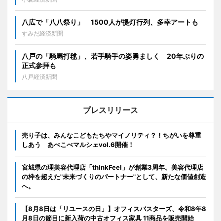
八広で「八八祭り」 1500人が提灯行列、多幸アートも
すみだ経済新聞
八戸の「騎馬打毬」、若手騎手の姿勇ましく 20年ぶりの
正式参拝も
八戸経済新聞
プレスリリース
売り子は、みんなこどもたちやマイノリティ？！ちがいを尊重
しあう あべこべマルシェvol.6開催！
宮城県の理美容代理店「thinkFeel」が創業3周年。美容代理店
の枠を超えた"未来づくりのパートナー"として、新たな価値創造
へ。
【8月8日は「リユースの日」】オフィスバスターズ、令和8年8
月8日の節目に新入荷の中古オフィス家具 11商品を販売開始